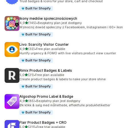
Trust badges & icons for your store, cart and checkout
Built for Shopify
Ikony mediów społecznościowych
na 5 gwiazdek
4,9
(145)
•
Bezpłatny plan jest dostępny
Łączna liczba recenzji: 145
Wzmocnij dowód społeczny z Facebookiem, Instagramem i 60+ ikon
Built for Shopify
Livo: Scarcity Visitor Counter
na 5 gwiazdek
4,9
(32)
•
Free plan available
Łączna liczba recenzji: 32
Hurrify urgency & FOMO with live visitors product view counter
Built for Shopify
Rimix Product Badges & Labels
na 5 gwiazdek
5,0
(21)
•
Free plan available
Łączna liczba recenzji: 21
Create product badges & labels to nake your store shine
Built for Shopify
Algoshop Promo Label & Badge
na 5 gwiazdek
4,9
(85)
•
Bezpłatny plan jest dostępny
Łączna liczba recenzji: 85
Øk klikk & salg med målrettede, effektfulle produktetiketter
Built for Shopify
Flair Product Badges + CRO
na 5 gwiazdek
5,0
(211)
•
Free trial available