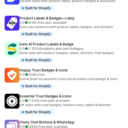
Elevate sales with product labels, product badges & discounts
Built for Shopify
Product Labels & Badges—Lably
na 5 gwiazdek
5,0
(619)
•
Free plan available
Łączna liczba recenzji: 619
Tune your products with product labels, badges, and stickers
Built for Shopify
Sami AI Product Labels & Badge
na 5 gwiazdek
5,0
(1 152)
•
Bezpłatny plan jest dostępny
Łączna liczba recenzji: 1152
Boost sale with product badges, labels, stickers, trust badges
Built for Shopify
Hoppy Trust Badges & Icons
na 5 gwiazdek
4,9
(816)
•
Free
Łączna liczba recenzji: 816
Social proof via payment icons,social media icons,badge & more
Built for Shopify
Essential Trust Badges & Icons
na 5 gwiazdek
5,0
(1 034)
•
Free plan available
Łączna liczba recenzji: 1034
Lift sales with trust badges, feature icons, labels & banners
Built for Shopify
Chaty Chat Buttons & WhatsApp
na 5 gwiazdek
4,9
(289)
•
Free plan available