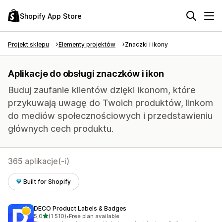
Shopify App Store
Projekt sklepu
Elementy projektów
Znaczki i ikony
Aplikacje do obsługi znaczków i ikon
Buduj zaufanie klientów dzięki ikonom, które
przykuwają uwagę do Twoich produktów, linkom
do mediów społecznościowych i przedstawieniu
głównych cech produktu.
365 aplikacje(-i)
Built for Shopify
DECO Product Labels & Badges
na 5 gwiazdek
5,0
(1 510)
•
Free plan available
Łączna liczba recenzji: 1510