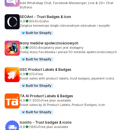
Łączna liczba recenzji: 289
Add WhatsApp Chat, Facebook Messenger, Line & 20+ Chat
Buttons
SEOAnt ‑ Trust Badges & Icon
na 5 gwiazdek
4,9
(654)
•
Gratis
Łączna liczba recenzji: 654
Zwiększ konwersje dzięki różnorodnym odznakom i wysyłki
Built for Shopify
Ikony mediów społecznościowych
na 5 gwiazdek
5,0
(305)
•
Bezpłatny plan jest dostępny
Łączna liczba recenzji: 305
Dodaj ikony Facebooka i ponad 50 mediów społecznościowych
Built for Shopify
GSC Product Labels & Badges
na 5 gwiazdek
4,9
(31)
•
Free
Łączna liczba recenzji: 31
Boost sales with product labels, trust badges, payment icons
Built for Shopify
TA AI Product Labels & Badges
na 5 gwiazdek
4,9
(1 300)
•
Free plan available
Łączna liczba recenzji: 1300
Boost sales by AI Product Labels, Product Badges, Icon
Built for Shopify
Iconito ‑ Trust badges & icons
na 5 gwiazdek
4,8
(166)
•
Free plan available
Łączna liczba recenzji: 166