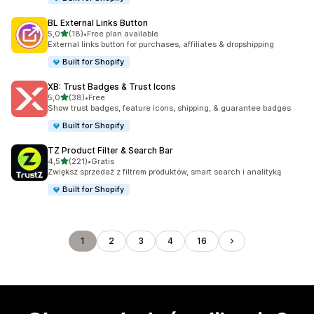
BL External Links Button
na 5 gwiazdek
5,0
(18)
•
Free plan available
Łączna liczba recenzji: 18
External links button for purchases, affiliates & dropshipping
Built for Shopify
XB: Trust Badges & Trust Icons
na 5 gwiazdek
5,0
(38)
•
Free
Łączna liczba recenzji: 38
Show trust badges, feature icons, shipping, & guarantee badges
Built for Shopify
TZ Product Filter & Search Bar
na 5 gwiazdek
4,5
(221)
•
Gratis
Łączna liczba recenzji: 221
Zwiększ sprzedaż z filtrem produktów, smart search i analityką
Built for Shopify
1
2
3
4
16