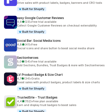
Łączna liczba recenzji: 211
Drive sales with product labels, badges, banners and CRO tools
Built for Shopify
easy Google Customer Reviews
na 5 gwiazdek
4,6
(23)
•
Free trial available
Łączna liczba recenzji: 23
Collect Google Customer Reviews on checkout extensibility
Built for Shopify
Social Bar: Social Media Icons
na 5 gwiazdek
4,8
(41)
•
Free
Łączna liczba recenzji: 41
Social icons and share button to boost social media share
Sectionheroes
na 5 gwiazdek
5,0
(54)
•
Free trial available
Łączna liczba recenzji: 54
Add Sections, Bundles, Trust Badges & more with Sectionheroes
LV: Product Badge & Size Chart
na 5 gwiazdek
4,7
(34)
•
Gratis
Łączna liczba recenzji: 34
Boost sales with product badges, product labels & size charts
Built for Shopify
TrustedSite ‑ Trust Badges
na 5 gwiazdek
4,4
(152)
•
Free plan available
Łączna liczba recenzji: 152
Earn and display trust badges to boost sales
Built for Shopify