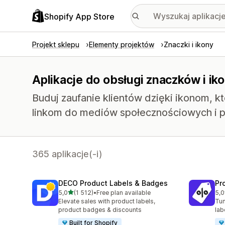
Shopify App Store
Projekt sklepu
Elementy projektów
Znaczki i ikony
Aplikacje do obsługi znaczków i ik
Buduj zaufanie klientów dzięki ikonom, 
linkom do mediów społecznościowych i p
365 aplikacje(-i)
DECO Product Labels & Badges
Pr
na 5 gwiazdek
5,0
(1 512)
•
Free plan available
5,0
Łączna liczba recenzji: 1512
Łąc
Elevate sales with product labels,
Tun
product badges & discounts
lab
Built for Shopify