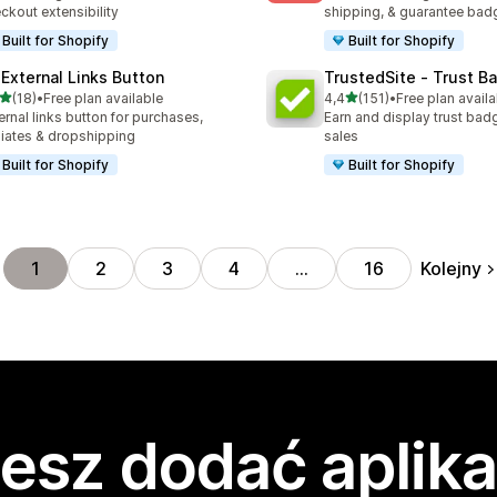
ckout extensibility
shipping, & guarantee bad
Built for Shopify
Built for Shopify
 External Links Button
TrustedSite ‑ Trust B
na 5 gwiazdek
na 5 gwiazdek
(18)
•
Free plan available
4,4
(151)
•
Free plan availa
zna liczba recenzji: 18
Łączna liczba recenzji: 151
ernal links button for purchases,
Earn and display trust bad
iliates & dropshipping
sales
Built for Shopify
Built for Shopify
Kolejny
1
2
3
4
…
16
esz dodać aplika