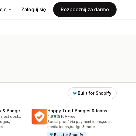
cje
Zaloguj się
Rozpocznij za darmo
Built for Shopify
s & Badge
Hoppy Trust Badges & Icons
na 5 gwiazdek
Bezpłatny plan jest dostępny
4,9
(816)
•
Free
2
Łączna liczba recenzji: 816
adges,
Social proof via payment icons,social
es
media icons,badge & more
Built for Shopify