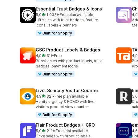
Essential Trust Badges & Icons
Ch
na 5 gwiazdek
5,0
(1 033)
•
Free plan available
4,9
Łączna liczba recenzji: 1033
Łąc
Lift sales with trust badges, feature
Ad
icons, labels & banners
Mes
Built for Shopify
GSC Product Labels & Badges
TA
na 5 gwiazdek
4,9
(31)
•
Free
4,9
Łączna liczba recenzji: 31
Łąc
Boost sales with product labels, trust
Boo
badges, payment icons
Pro
Built for Shopify
Livo: Scarcity Visitor Counter
Ri
na 5 gwiazdek
4,9
(32)
•
Free plan available
5,0
Łączna liczba recenzji: 32
Łąc
Hurrify urgency & FOMO with live
Cre
visitors product view counter
nak
Built for Shopify
Flair Product Badges + CRO
ea
na 5 gwiazdek
5,0
(211)
•
Free trial available
4,6
Łączna liczba recenzji: 211
Łąc
Drive sales with product labels,
Col