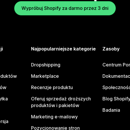
Wypróbuj Shopify za darmo przez 3 dni
ji
Najpopularniejsze kategorie
Zasoby
Dropshipping
Centrum Po
oduktów
Marketplace
Dokumentac
tów
Recenzje produktu
Społeczność
yłka
Oferuj sprzedaż droższych
Blog Shopif
produktów i pakietów
Badania
Marketing e-mailowy
rsja
Pozycjonowanie stron