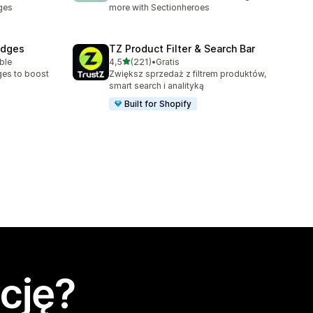
ges
more with Sectionheroes
adges
TZ Product Filter & Search Bar
na 5 gwiazdek
ble
4,5
(221)
•
Gratis
Łączna liczba recenzji: 221
ges to boost
Zwiększ sprzedaż z filtrem produktów,
smart search i analityką
Built for Shopify
cję?