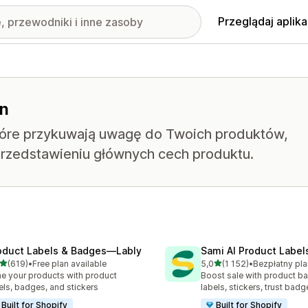
Przeglądaj aplika
on
które przykuwają uwagę do Twoich produktów,
rzedstawieniu głównych cech produktu.
oduct Labels & Badges—Lably
Sami AI Product Label
na 5 gwiazdek
na 5 gwiazdek
(619)
•
Free plan available
5,0
(1 152)
•
zna liczba recenzji: 619
Łączna liczba recenzji: 115
e your products with product
Boost sale with product b
els, badges, and stickers
labels, stickers, trust badg
Built for Shopify
Built for Shopify