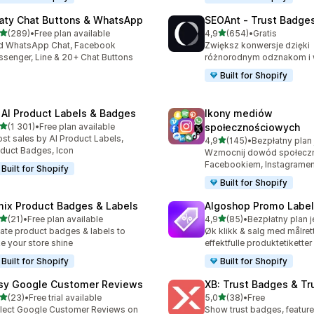
aty Chat Buttons & WhatsApp
SEOAnt ‑ Trust Badges
na 5 gwiazdek
na 5 gwiazdek
(289)
•
Free plan available
4,9
(654)
•
Gratis
zna liczba recenzji: 289
Łączna liczba recenzji: 65
d WhatsApp Chat, Facebook
Zwiększ konwersje dzięki
senger, Line & 20+ Chat Buttons
różnorodnym odznakom i 
Built for Shopify
 AI Product Labels & Badges
Ikony mediów
na 5 gwiazdek
(1 301)
•
Free plan available
społecznościowych
zna liczba recenzji: 1301
st sales by AI Product Labels,
na 5 gwiazdek
4,9
(145)
•
Łączna liczba recenzji: 145
duct Badges, Icon
Wzmocnij dowód społecz
Facebookiem, Instagramem
Built for Shopify
Built for Shopify
mix Product Badges & Labels
Algoshop Promo Label
na 5 gwiazdek
na 5 gwiazdek
(21)
•
Free plan available
4,9
(85)
•
zna liczba recenzji: 21
Łączna liczba recenzji: 85
ate product badges & labels to
Øk klikk & salg med målret
e your store shine
effektfulle produktetiketter
Built for Shopify
Built for Shopify
sy Google Customer Reviews
XB: Trust Badges & Tr
na 5 gwiazdek
na 5 gwiazdek
(23)
•
Free trial available
5,0
(38)
•
Free
zna liczba recenzji: 23
Łączna liczba recenzji: 38
lect Google Customer Reviews on
Show trust badges, feature