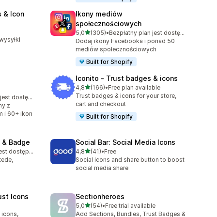
 & Icon
Ikony mediów
społecznościowych
4
na 5 gwiazdek
5,0
(305)
•
Bezpłatny plan jest dostępny
Łączna liczba recenzji: 305
wysyłki
Dodaj ikony Facebooka i ponad 50
mediów społecznościowych
Built for Shopify
Iconito ‑ Trust badges & icons
na 5 gwiazdek
4,8
(166)
•
Free plan available
Łączna liczba recenzji: 166
Trust badges & icons for your store,
Bezpłatny plan jest dostępny
cart and checkout
ny z
 i 60+ ikon
Built for Shopify
 & Badge
Social Bar: Social Media Icons
na 5 gwiazdek
Bezpłatny plan jest dostępny
4,8
(41)
•
Free
Łączna liczba recenzji: 41
tede,
Social icons and share button to boost
social media share
ust Icons
Sectionheroes
na 5 gwiazdek
5,0
(54)
•
Free trial available
Łączna liczba recenzji: 54
 icons,
Add Sections, Bundles, Trust Badges &