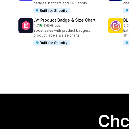
badges, banners and CRO tools
che
Built for Shopify
LV: Product Badge & Size Chart
BL
na 5 gwiazdek
4,7
(34)
•
Gratis
5,0
Łączna liczba recenzji: 34
Łąc
Boost sales with product badges,
Ext
product labels & size charts
aff
Built for Shopify
Chc