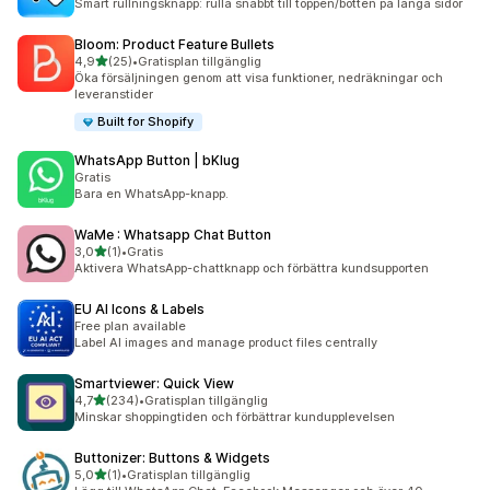
Smart rullningsknapp: rulla snabbt till toppen/botten på långa sidor
Bloom: Product Feature Bullets
av 5 stjärnor
4,9
(25)
•
Gratisplan tillgänglig
25 recensioner totalt
Öka försäljningen genom att visa funktioner, nedräkningar och
leveranstider
Built for Shopify
WhatsApp Button | bKlug
Gratis
Bara en WhatsApp-knapp.
WaMe : Whatsapp Chat Button
av 5 stjärnor
3,0
(1)
•
Gratis
1 recensioner totalt
Aktivera WhatsApp-chattknapp och förbättra kundsupporten
EU AI Icons & Labels
Free plan available
Label AI images and manage product files centrally
Smartviewer: Quick View
av 5 stjärnor
4,7
(234)
•
Gratisplan tillgänglig
234 recensioner totalt
Minskar shoppingtiden och förbättrar kundupplevelsen
Buttonizer: Buttons & Widgets
av 5 stjärnor
5,0
(1)
•
Gratisplan tillgänglig
1 recensioner totalt