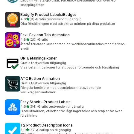
Lägg till WhatsApp Chat, Facebook Messenger och över 40
knappåtgärder
Badgify Product Labels/Badges
av 5 stjärnor
4,6
(8)
•
Gratis testversion tillgänglig
8 recensioner totalt
Öka försäljningen med attraktiva märken på dina produkter
Favi: Favicon Tab Animation
av 5 stjärnor
4,8
(20)
•
Gratis
20 recensioner totalt
Återfå förlorade kunder med en webbläsaranimation med flaticon-
emoji
UR: Betalningsikoner
Gratis testversion tillgänglig
Visa betalningsikoner för att bygga förtroende och försäljning
ATC Button Animation
Gratis testversion tillgänglig
Fängsla besökare med uppmärksamhetsväckande
varukorgsanimationer
Easy:Stock ‑ Product Labels
av 5 stjärnor
4,6
(54)
•
Gratis testversion tillgänglig
54 recensioner totalt
Produktmärken, etiketter för lågt lagersaldo och staplar för ökad
försäljning
T2 Product Description Icons
av 5 stjärnor
5,0
(37)
•
Gratisplan tillgänglig
37 recensioner totalt