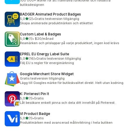
100 000+ ikoner för att framhäva funktioner och förbättra
butiksdesignen
BADGER Animated Product Badges
av 5 stjärnor
5,0
(2)
•
Gratis testversion tillgänglig
2 recensioner totalt
Skapa animerade produktmärken och etiketter
Custom Label & Badges
av 5 stjärnor
5,0
(1)
•
$20/månad
1 recensioner totalt
Reamärken och prislappar på varje produktkort, ingen kod krävs
EPREL EU Energy Label Suite
av 5 stjärnor
5,0
(16)
•
Gratis testversion tillgänglig
16 recensioner totalt
Följ EU:s regler för energimärkning
Google Merchant Store Widget
Gratis testversion tillgänglig
Lägg till Googles märke för butikskvalitet direkt. Helt utan kodning.
K: Pinterest Pin It
av 5 stjärnor
5,0
(1)
•
Gratis
1 recensioner totalt
Låt besökare enkelt pinna och dela ditt innehåll på Pinterest.
VI Product Badge
av 5 stjärnor
5,0
(1)
•
Gratis
1 recensioner totalt
Produktmärken med avancerad målinriktning i hela butiken