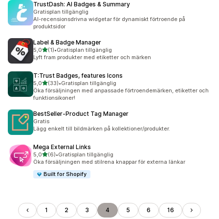
TrustDash: AI Badges & Summary
Gratisplan tillgänglig
AI-recensionsdrivna widgetar för dynamiskt förtroende på
produktsidor
Label & Badge Manager
av 5 stjärnor
5,0
(1)
•
Gratisplan tillgänglig
1 recensioner totalt
Lyft fram produkter med etiketter och märken
T:Trust Badges, features Icons
av 5 stjärnor
5,0
(33)
•
Gratisplan tillgänglig
33 recensioner totalt
Öka försäljningen med anpassade förtroendemärken, etiketter och
funktionsikoner!
BestSeller‑Product Tag Manager
Gratis
Lägg enkelt till bildmärken på kollektioner/produkter.
Mega External Links
av 5 stjärnor
5,0
(6)
•
Gratisplan tillgänglig
6 recensioner totalt
Öka försäljningen med stilrena knappar för externa länkar
Built for Shopify
1
2
3
4
5
6
16