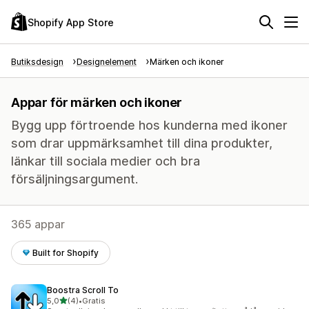
Shopify App Store
Butiksdesign
Designelement
Märken och ikoner
Appar för märken och ikoner
Bygg upp förtroende hos kunderna med ikoner
som drar uppmärksamhet till dina produkter,
länkar till sociala medier och bra
försäljningsargument.
365 appar
Built for Shopify
Boostra Scroll To
av 5 stjärnor
5,0
(4)
•
Gratis
4 recensioner totalt