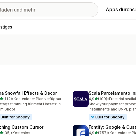
Apps durchs
stiges
ra Snowfall Effects & Decor
Scala Parcelamento In
von 5 Sternen
von 5 Sternen
(112)
•
Kostenloser Plan verfügbar
4,9
(109)
•
Free trial availa
 Rezensionen insgesamt
109 Rezensionen insgesa
ttagsstimmung für mehr Umsatz in
Show your payment proce
em Shop!
installments and BNPL plan
Built for Shopify
Built for Shopify
ching Custom Cursor
Fontify: Google & Cus
von 5 Sternen
von 5 Sternen
(35)
•
Kostenlos
4,9
(757)
•
Kostenloser Pl
Rezensionen insgesamt
757 Rezensionen insgesa