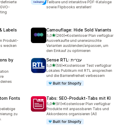
definierte
Teilbare und interaktive PDF-Kataloge
DSGVO-
sowie Flipbooks erstellen!
ting
& Labels
Camouflage: Hide Sold Variants
von 5 Sternen
5,0
(260)
•
Kostenloser Plan verfügbar
260 Rezensionen insgesamt
n Produkt-
Ausverkaufte und unerwünschte
ls wecken
Varianten ausblenden/anpassen, um
den Einkauf zu optimieren
ons by
Sense RTL: עברית
von 5 Sternen
5,0
(59)
•
Kostenloser Test verfügbar
59 Rezensionen insgesamt
Lokales Publikum mit RTL ansprechen
lation
und die Barrierefreiheit verbessern
re
 deines
Built for Shopify
stom Fonts
Tabs: SEO‑Produkt‑Tabs mit KI
von 5 Sternen
5,0
(91)
•
Kostenloser Plan verfügbar
t
91 Rezensionen insgesamt
beliebige
Produkte mit anpassbaren Tabs und
mierung zu
Akkordeons organisieren (AI)
.
Built for Shopify