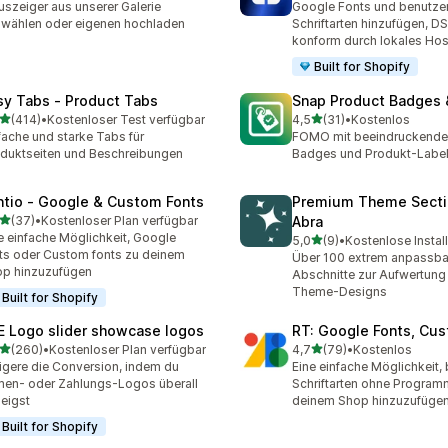
szeiger aus unserer Galerie
Google Fonts und benutzer
wählen oder eigenen hochladen
Schriftarten hinzufügen, 
konform durch lokales Hos
Built for Shopify
sy Tabs ‑ Product Tabs
Snap Product Badges 
von 5 Sternen
von 5 Sternen
(414)
•
Kostenloser Test verfügbar
4,5
(31)
•
Kostenlos
 Rezensionen insgesamt
31 Rezensionen insgesamt
fache und starke Tabs für
FOMO mit beeindruckende
duktseiten und Beschreibungen
Badges und Produkt-Labe
ntio ‑ Google & Custom Fonts
Premium Theme Secti
von 5 Sternen
(37)
•
Kostenloser Plan verfügbar
Abra
Rezensionen insgesamt
e einfache Möglichkeit, Google
von 5 Sternen
5,0
(9)
•
Kostenlose Instal
9 Rezensionen insgesamt
ts oder Custom fonts zu deinem
Über 100 extrem anpassba
p hinzuzufügen
Abschnitte zur Aufwertung
Theme-Designs
Built for Shopify
E Logo slider showcase logos
RT: Google Fonts, Cu
von 5 Sternen
von 5 Sternen
(260)
•
Kostenloser Plan verfügbar
4,7
(79)
•
Kostenlos
 Rezensionen insgesamt
79 Rezensionen insgesam
igere die Conversion, indem du
Eine einfache Möglichkeit, 
men- oder Zahlungs-Logos überall
Schriftarten ohne Program
eigst
deinem Shop hinzuzufügen
Built for Shopify