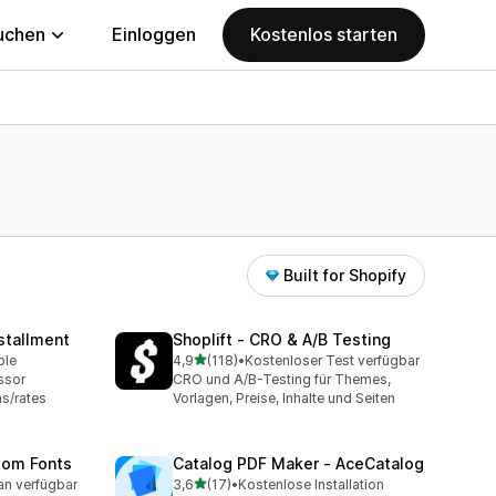
uchen
Einloggen
Kostenlos starten
Built for Shopify
stallment
Shoplift ‑ CRO & A/B Testing
von 5 Sternen
ble
4,9
(118)
•
Kostenloser Test verfügbar
mt
118 Rezensionen insgesamt
ssor
CRO und A/B-Testing für Themes,
s/rates
Vorlagen, Preise, Inhalte und Seiten
tom Fonts
Catalog PDF Maker ‑ AceCatalog
von 5 Sternen
an verfügbar
3,6
(17)
•
Kostenlose Installation
mt
17 Rezensionen insgesamt