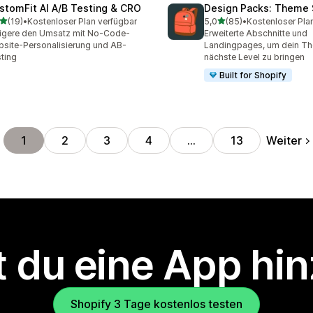
stomFit AI A/B Testing & CRO
Design Packs: Theme 
von 5 Sternen
von 5 Sternen
(19)
•
Kostenloser Plan verfügbar
5,0
(85)
•
Kostenloser Pla
Rezensionen insgesamt
85 Rezensionen insgesam
igere den Umsatz mit No-Code-
Erweiterte Abschnitte und
site-Personalisierung und AB-
Landingpages, um dein Th
ting
nächste Level zu bringen
Built for Shopify
Weiter
1
2
3
4
…
13
 du eine App hi
Shopify 3 Tage kostenlos testen