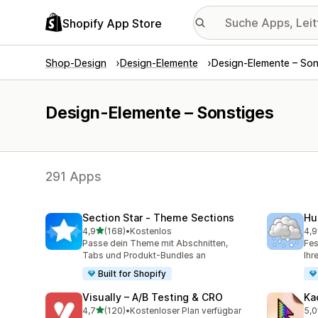
Shopify App Store
Shop-Design
Design-Elemente
Design-Elemente – Son
Design-Elemente – Sonstiges
291 Apps
Section Star ‑ Theme Sections
Hu
von 5 Sternen
4,9
(168)
•
Kostenlos
4,9
168 Rezensionen insgesamt
112
Passe dein Theme mit Abschnitten,
Fes
Tabs und Produkt-Bundles an
Ihr
Built for Shopify
Visually – A/B Testing & CRO
Ka
von 5 Sternen
4,7
(120)
•
Kostenloser Plan verfügbar
5,0
120 Rezensionen insgesamt
35 