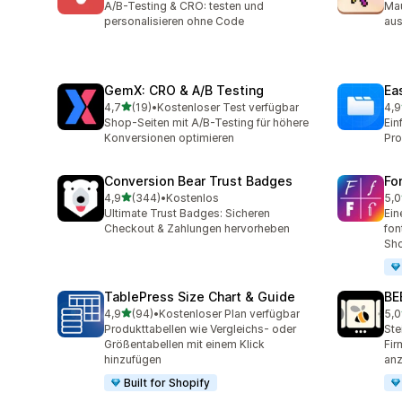
A/B-Testing & CRO: testen und
Mau
personalisieren ohne Code
aus
GemX: CRO & A/B Testing
Ea
von 5 Sternen
4,7
(19)
•
Kostenloser Test verfügbar
4,9
19 Rezensionen insgesamt
414
Shop-Seiten mit A/B-Testing für höhere
Ein
Konversionen optimieren
Pro
Conversion Bear Trust Badges
Fo
von 5 Sternen
4,9
(344)
•
Kostenlos
5,0
344 Rezensionen insgesamt
37 
Ultimate Trust Badges: Sicheren
Ein
Checkout & Zahlungen hervorheben
fon
Sho
TablePress Size Chart & Guide
BE
von 5 Sternen
4,9
(94)
•
Kostenloser Plan verfügbar
5,0
94 Rezensionen insgesamt
260
Produkttabellen wie Vergleichs- oder
Ste
Größentabellen mit einem Klick
Fir
hinzufügen
anz
Built for Shopify