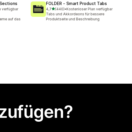
Sections
FOLDER ‑ Smart Product Tabs
von 5 Sternen
n verfügbar
4,7
(440)
•
Kostenloser Plan verfügbar
t
440 Rezensionen insgesamt
Tabs und Akkordeons für bessere
eme auf das
Produktseite und Beschreibung
nzufügen?