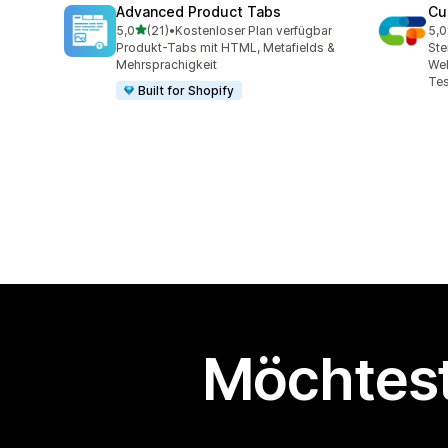
Advanced Product Tabs
Cu
von 5 Sternen
5,0
(21)
•
Kostenloser Plan verfügbar
5,0
21 Rezensionen insgesamt
19 
Produkt-Tabs mit HTML, Metafields &
Ste
Mehrsprachigkeit
Web
Tes
Built for Shopify
Möchtest