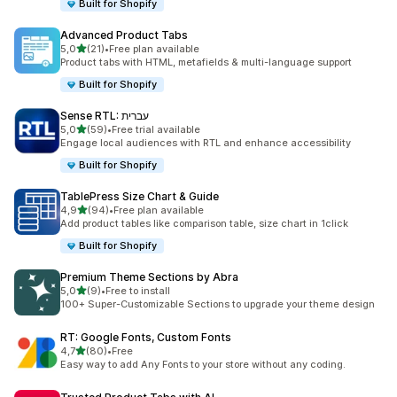
Built for Shopify
Advanced Product Tabs
/ 5 tähteä
5,0
(21)
•
Free plan available
21 arvostelua yhteensä
Product tabs with HTML, metafields & multi-language support
Built for Shopify
Sense RTL: עברית
/ 5 tähteä
5,0
(59)
•
Free trial available
59 arvostelua yhteensä
Engage local audiences with RTL and enhance accessibility
Built for Shopify
TablePress Size Chart & Guide
/ 5 tähteä
4,9
(94)
•
Free plan available
94 arvostelua yhteensä
Add product tables like comparison table, size chart in 1click
Built for Shopify
Premium Theme Sections by Abra
/ 5 tähteä
5,0
(9)
•
Free to install
9 arvostelua yhteensä
100+ Super-Customizable Sections to upgrade your theme design
RT: Google Fonts, Custom Fonts
/ 5 tähteä
4,7
(80)
•
Free
80 arvostelua yhteensä
Easy way to add Any Fonts to your store without any coding.