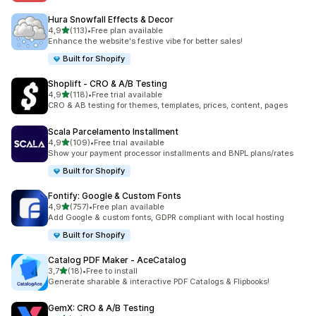
Hura Snowfall Effects & Decor
/ 5 tähteä
4,9
(113)
•
Free plan available
113 arvostelua yhteensä
Enhance the website's festive vibe for better sales!
Built for Shopify
Shoplift ‑ CRO & A/B Testing
/ 5 tähteä
4,9
(118)
•
Free trial available
118 arvostelua yhteensä
CRO & AB testing for themes, templates, prices, content, pages
Scala Parcelamento Installment
/ 5 tähteä
4,9
(109)
•
Free trial available
109 arvostelua yhteensä
Show your payment processor installments and BNPL plans/rates
Built for Shopify
Fontify: Google & Custom Fonts
/ 5 tähteä
4,9
(757)
•
Free plan available
757 arvostelua yhteensä
Add Google & custom fonts, GDPR compliant with local hosting
Built for Shopify
Catalog PDF Maker ‑ AceCatalog
/ 5 tähteä
3,7
(18)
•
Free to install
18 arvostelua yhteensä
Generate sharable & interactive PDF Catalogs & Flipbooks!
GemX: CRO & A/B Testing