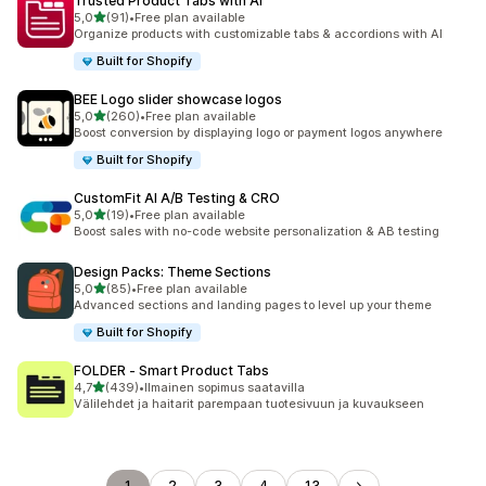
Trusted Product Tabs with AI
/ 5 tähteä
5,0
(91)
•
Free plan available
91 arvostelua yhteensä
Organize products with customizable tabs & accordions with AI
Built for Shopify
BEE Logo slider showcase logos
/ 5 tähteä
5,0
(260)
•
Free plan available
260 arvostelua yhteensä
Boost conversion by displaying logo or payment logos anywhere
Built for Shopify
CustomFit AI A/B Testing & CRO
/ 5 tähteä
5,0
(19)
•
Free plan available
19 arvostelua yhteensä
Boost sales with no-code website personalization & AB testing
Design Packs: Theme Sections
/ 5 tähteä
5,0
(85)
•
Free plan available
85 arvostelua yhteensä
Advanced sections and landing pages to level up your theme
Built for Shopify
FOLDER ‑ Smart Product Tabs
/ 5 tähteä
4,7
(439)
•
Ilmainen sopimus saatavilla
439 arvostelua yhteensä
Välilehdet ja haitarit parempaan tuotesivuun ja kuvaukseen
1
2
3
4
13