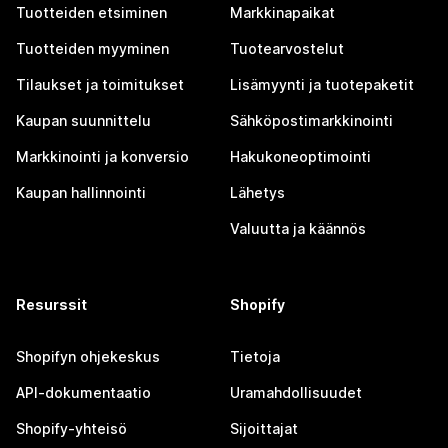
Tuotteiden etsiminen
Markkinapaikat
Tuotteiden myyminen
Tuotearvostelut
Tilaukset ja toimitukset
Lisämyynti ja tuotepaketit
Kaupan suunnittelu
Sähköpostimarkkinointi
Markkinointi ja konversio
Hakukoneoptimointi
Kaupan hallinnointi
Lähetys
Valuutta ja käännös
Resurssit
Shopify
Shopifyn ohjekeskus
Tietoja
API-dokumentaatio
Uramahdollisuudet
Shopify-yhteisö
Sijoittajat