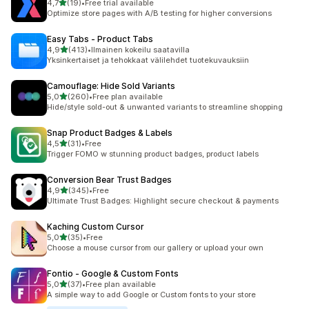
/ 5 tähteä
4,7
(19)
•
Free trial available
19 arvostelua yhteensä
Optimize store pages with A/B testing for higher conversions
Easy Tabs ‑ Product Tabs
/ 5 tähteä
4,9
(413)
•
Ilmainen kokeilu saatavilla
413 arvostelua yhteensä
Yksinkertaiset ja tehokkaat välilehdet tuotekuvauksiin
Camouflage: Hide Sold Variants
/ 5 tähteä
5,0
(260)
•
Free plan available
260 arvostelua yhteensä
Hide/style sold-out & unwanted variants to streamline shopping
Snap Product Badges & Labels
/ 5 tähteä
4,5
(31)
•
Free
31 arvostelua yhteensä
Trigger FOMO w stunning product badges, product labels
Conversion Bear Trust Badges
/ 5 tähteä
4,9
(345)
•
Free
345 arvostelua yhteensä
Ultimate Trust Badges: Highlight secure checkout & payments
Kaching Custom Cursor
/ 5 tähteä
5,0
(35)
•
Free
35 arvostelua yhteensä
Choose a mouse cursor from our gallery or upload your own
Fontio ‑ Google & Custom Fonts
/ 5 tähteä
5,0
(37)
•
Free plan available
37 arvostelua yhteensä
A simple way to add Google or Custom fonts to your store