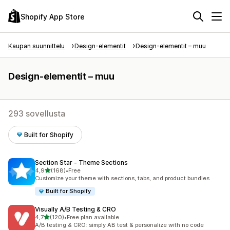
Shopify App Store
Kaupan suunnittelu
Design-elementit
Design-elementit – muu
Design-elementit – muu
293 sovellusta
Built for Shopify
Section Star ‑ Theme Sections
/ 5 tähteä
4,9
(168)
•
Free
168 arvostelua yhteensä
Customize your theme with sections, tabs, and product bundles
Built for Shopify
Visually A/B Testing & CRO
/ 5 tähteä
4,7
(120)
•
Free plan available
120 arvostelua yhteensä
A/B testing & CRO: simply AB test & personalize with no code