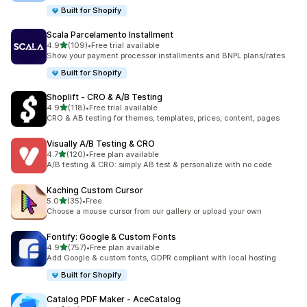
Built for Shopify
Scala Parcelamento Installment
5つ星中
4.9
(109)
•
Free trial available
合計レビュー数：109件
Show your payment processor installments and BNPL plans/rates
Built for Shopify
Shoplift ‑ CRO & A/B Testing
5つ星中
4.9
(118)
•
Free trial available
合計レビュー数：118件
CRO & AB testing for themes, templates, prices, content, pages
Visually A/B Testing & CRO
5つ星中
4.7
(120)
•
Free plan available
合計レビュー数：120件
A/B testing & CRO: simply AB test & personalize with no code
Kaching Custom Cursor
5つ星中
5.0
(35)
•
Free
合計レビュー数：35件
Choose a mouse cursor from our gallery or upload your own
Fontify: Google & Custom Fonts
5つ星中
4.9
(757)
•
Free plan available
合計レビュー数：757件
Add Google & custom fonts, GDPR compliant with local hosting
Built for Shopify
Catalog PDF Maker ‑ AceCatalog