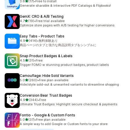
5つ星中
3.6
(17)
•
Free to install
合計レビュー数：17件
Generate sharable & interactive PDF Catalogs & Flipbooks!
GemX: CRO & A/B Testing
5つ星中
4.7
(19)
•
Free trial available
合計レビュー数：19件
Optimize store pages with A/B testing for higher conversions
Easy Tabs ‑ Product Tabs
5つ星中
4.9
(414)
•
無料体験あり
合計レビュー数：414件
商品ページのタブと強力な商品説明タブをシンプルに
Snap Product Badges & Labels
5つ星中
4.5
(31)
•
Free
合計レビュー数：31件
Trigger FOMO w stunning product badges, product labels
Camouflage: Hide Sold Variants
5つ星中
5.0
(260)
•
Free plan available
合計レビュー数：260件
Hide/style sold-out & unwanted variants to streamline shopping
Conversion Bear Trust Badges
5つ星中
4.9
(344)
•
Free
合計レビュー数：344件
Ultimate Trust Badges: Highlight secure checkout & payments
Fontio ‑ Google & Custom Fonts
5つ星中
5.0
(37)
•
Free plan available
合計レビュー数：37件
A simple way to add Google or Custom fonts to your store