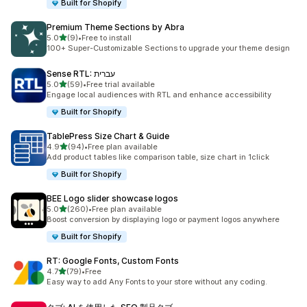
Built for Shopify
Premium Theme Sections by Abra
5つ星中
5.0
(9)
•
Free to install
合計レビュー数：9件
100+ Super-Customizable Sections to upgrade your theme design
Sense RTL: עברית
5つ星中
5.0
(59)
•
Free trial available
合計レビュー数：59件
Engage local audiences with RTL and enhance accessibility
Built for Shopify
TablePress Size Chart & Guide
5つ星中
4.9
(94)
•
Free plan available
合計レビュー数：94件
Add product tables like comparison table, size chart in 1click
Built for Shopify
BEE Logo slider showcase logos
5つ星中
5.0
(260)
•
Free plan available
合計レビュー数：260件
Boost conversion by displaying logo or payment logos anywhere
Built for Shopify
RT: Google Fonts, Custom Fonts
5つ星中
4.7
(79)
•
Free
合計レビュー数：79件
Easy way to add Any Fonts to your store without any coding.