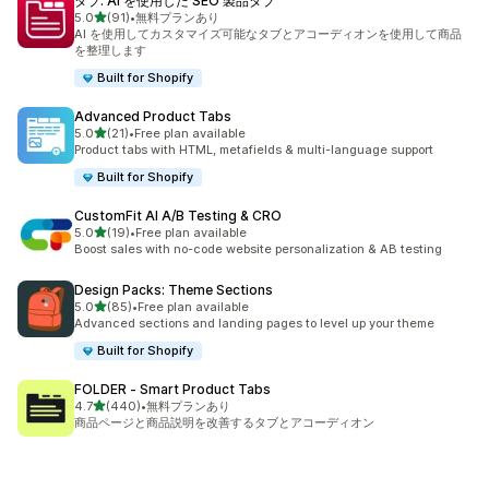
タブ: AI を使用した SEO 製品タブ
5つ星中
5.0
(91)
•
無料プランあり
合計レビュー数：91件
AI を使用してカスタマイズ可能なタブとアコーディオンを使用して商品
を整理します
Built for Shopify
Advanced Product Tabs
5つ星中
5.0
(21)
•
Free plan available
合計レビュー数：21件
Product tabs with HTML, metafields & multi-language support
Built for Shopify
CustomFit AI A/B Testing & CRO
5つ星中
5.0
(19)
•
Free plan available
合計レビュー数：19件
Boost sales with no-code website personalization & AB testing
Design Packs: Theme Sections
5つ星中
5.0
(85)
•
Free plan available
合計レビュー数：85件
Advanced sections and landing pages to level up your theme
Built for Shopify
FOLDER ‑ Smart Product Tabs
5つ星中
4.7
(440)
•
無料プランあり
合計レビュー数：440件
商品ページと商品説明を改善するタブとアコーディオン