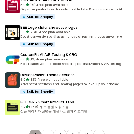
Trusted Product Tabs with AI
별 5개 중
5.0
(91)
•
Free plan available
총 리뷰 91개
Organize products with customizable tabs & accordions with AI
Built for Shopify
BEE Logo slider showcase logos
별 5개 중
5.0
(260)
•
Free plan available
총 리뷰 260개
Boost conversion by displaying logo or payment logos anywhere
Built for Shopify
CustomFit AI A/B Testing & CRO
별 5개 중
5.0
(19)
•
Free plan available
총 리뷰 19개
Boost sales with no-code website personalization & AB testing
Design Packs: Theme Sections
별 5개 중
5.0
(85)
•
Free plan available
총 리뷰 85개
Advanced sections and landing pages to level up your theme
Built for Shopify
FOLDER ‑ Smart Product Tabs
별 5개 중
4.7
(439)
•
무료 플랜 사용 가능
총 리뷰 439개
상품 페이지와 설명을 개선하는 탭과 아코디언
1
2
3
4
13