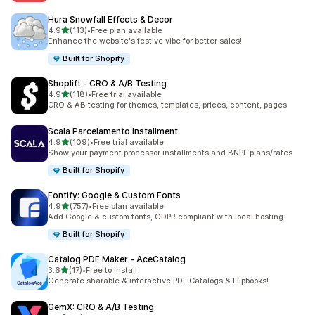
Hura Snowfall Effects & Decor
별 5개 중
4.9
(113)
•
Free plan available
총 리뷰 113개
Enhance the website's festive vibe for better sales!
Built for Shopify
Shoplift ‑ CRO & A/B Testing
별 5개 중
4.9
(118)
•
Free trial available
총 리뷰 118개
CRO & AB testing for themes, templates, prices, content, pages
Scala Parcelamento Installment
별 5개 중
4.9
(109)
•
Free trial available
총 리뷰 109개
Show your payment processor installments and BNPL plans/rates
Built for Shopify
Fontify: Google & Custom Fonts
별 5개 중
4.9
(757)
•
Free plan available
총 리뷰 757개
Add Google & custom fonts, GDPR compliant with local hosting
Built for Shopify
Catalog PDF Maker ‑ AceCatalog
별 5개 중
3.6
(17)
•
Free to install
총 리뷰 17개
Generate sharable & interactive PDF Catalogs & Flipbooks!
GemX: CRO & A/B Testing