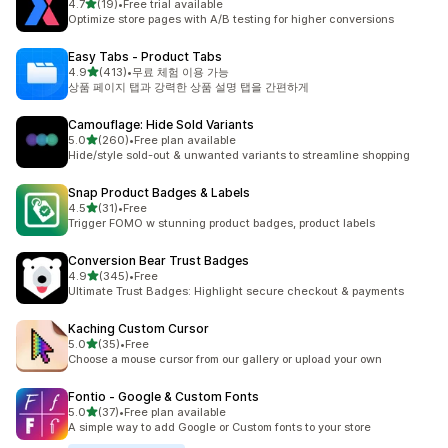
별 5개 중
4.7
(19)
•
Free trial available
총 리뷰 19개
Optimize store pages with A/B testing for higher conversions
Easy Tabs ‑ Product Tabs
별 5개 중
4.9
(413)
•
무료 체험 이용 가능
총 리뷰 413개
상품 페이지 탭과 강력한 상품 설명 탭을 간편하게
Camouflage: Hide Sold Variants
별 5개 중
5.0
(260)
•
Free plan available
총 리뷰 260개
Hide/style sold-out & unwanted variants to streamline shopping
Snap Product Badges & Labels
별 5개 중
4.5
(31)
•
Free
총 리뷰 31개
Trigger FOMO w stunning product badges, product labels
Conversion Bear Trust Badges
별 5개 중
4.9
(345)
•
Free
총 리뷰 345개
Ultimate Trust Badges: Highlight secure checkout & payments
Kaching Custom Cursor
별 5개 중
5.0
(35)
•
Free
총 리뷰 35개
Choose a mouse cursor from our gallery or upload your own
Fontio ‑ Google & Custom Fonts
별 5개 중
5.0
(37)
•
Free plan available
총 리뷰 37개
A simple way to add Google or Custom fonts to your store