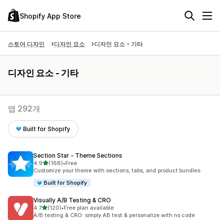
Shopify App Store
스토어 디자인
디자인 요소
디자인 요소 - 기타
디자인 요소 - 기타
앱 292개
Built for Shopify
Section Star ‑ Theme Sections
별 5개 중
4.9
(168)
•
Free
총 리뷰 168개
Customize your theme with sections, tabs, and product bundles
Built for Shopify
Visually A/B Testing & CRO
별 5개 중
4.7
(120)
•
Free plan available
총 리뷰 120개
A/B testing & CRO: simply AB test & personalize with no code