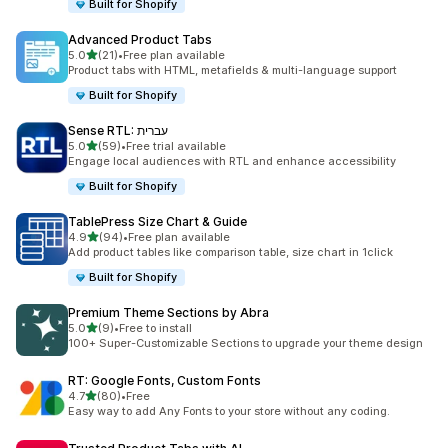
Built for Shopify
Advanced Product Tabs
별 5개 중
5.0
(21)
•
Free plan available
총 리뷰 21개
Product tabs with HTML, metafields & multi-language support
Built for Shopify
Sense RTL: עברית
별 5개 중
5.0
(59)
•
Free trial available
총 리뷰 59개
Engage local audiences with RTL and enhance accessibility
Built for Shopify
TablePress Size Chart & Guide
별 5개 중
4.9
(94)
•
Free plan available
총 리뷰 94개
Add product tables like comparison table, size chart in 1click
Built for Shopify
Premium Theme Sections by Abra
별 5개 중
5.0
(9)
•
Free to install
총 리뷰 9개
100+ Super-Customizable Sections to upgrade your theme design
RT: Google Fonts, Custom Fonts
별 5개 중
4.7
(80)
•
Free
총 리뷰 80개
Easy way to add Any Fonts to your store without any coding.