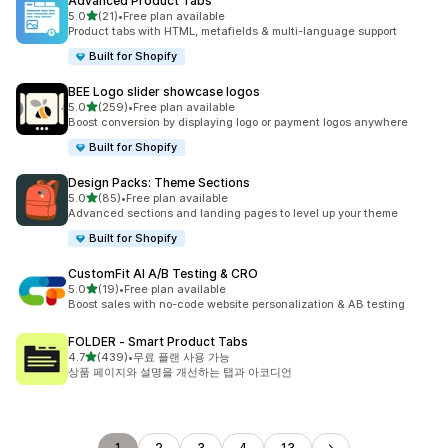
Advanced Product Tabs
별 5개 중
5.0
(21)
•
Free plan available
총 리뷰 21개
Product tabs with HTML, metafields & multi-language support
Built for Shopify
BEE Logo slider showcase logos
별 5개 중
5.0
(259)
•
Free plan available
총 리뷰 259개
Boost conversion by displaying logo or payment logos anywhere
Built for Shopify
Design Packs: Theme Sections
별 5개 중
5.0
(85)
•
Free plan available
총 리뷰 85개
Advanced sections and landing pages to level up your theme
Built for Shopify
CustomFit AI A/B Testing & CRO
별 5개 중
5.0
(19)
•
Free plan available
총 리뷰 19개
Boost sales with no-code website personalization & AB testing
FOLDER ‑ Smart Product Tabs
별 5개 중
4.7
(439)
•
무료 플랜 사용 가능
총 리뷰 439개
상품 페이지와 설명을 개선하는 탭과 아코디언
1
2
3
4
13