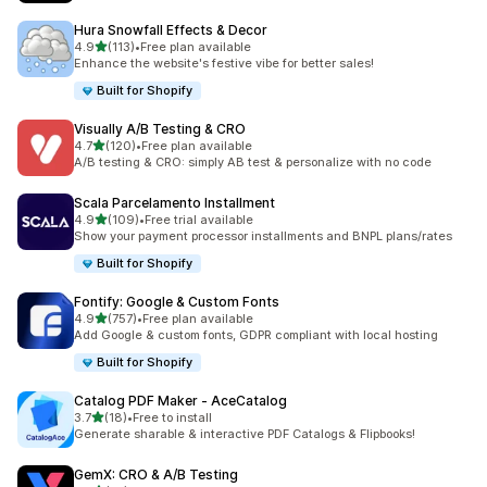
Hura Snowfall Effects & Decor
별 5개 중
4.9
(113)
•
Free plan available
총 리뷰 113개
Enhance the website's festive vibe for better sales!
Built for Shopify
Visually A/B Testing & CRO
별 5개 중
4.7
(120)
•
Free plan available
총 리뷰 120개
A/B testing & CRO: simply AB test & personalize with no code
Scala Parcelamento Installment
별 5개 중
4.9
(109)
•
Free trial available
총 리뷰 109개
Show your payment processor installments and BNPL plans/rates
Built for Shopify
Fontify: Google & Custom Fonts
별 5개 중
4.9
(757)
•
Free plan available
총 리뷰 757개
Add Google & custom fonts, GDPR compliant with local hosting
Built for Shopify
Catalog PDF Maker ‑ AceCatalog
별 5개 중
3.7
(18)
•
Free to install
총 리뷰 18개
Generate sharable & interactive PDF Catalogs & Flipbooks!
GemX: CRO & A/B Testing