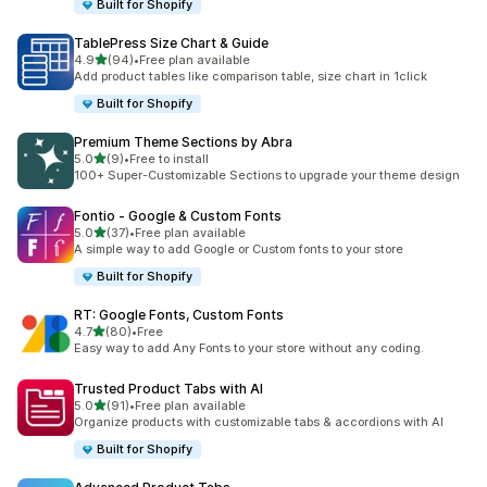
Built for Shopify
TablePress Size Chart & Guide
별 5개 중
4.9
(94)
•
Free plan available
총 리뷰 94개
Add product tables like comparison table, size chart in 1click
Built for Shopify
Premium Theme Sections by Abra
별 5개 중
5.0
(9)
•
Free to install
총 리뷰 9개
100+ Super-Customizable Sections to upgrade your theme design
Fontio ‑ Google & Custom Fonts
별 5개 중
5.0
(37)
•
Free plan available
총 리뷰 37개
A simple way to add Google or Custom fonts to your store
Built for Shopify
RT: Google Fonts, Custom Fonts
별 5개 중
4.7
(80)
•
Free
총 리뷰 80개
Easy way to add Any Fonts to your store without any coding.
Trusted Product Tabs with AI
별 5개 중
5.0
(91)
•
Free plan available
총 리뷰 91개
Organize products with customizable tabs & accordions with AI
Built for Shopify