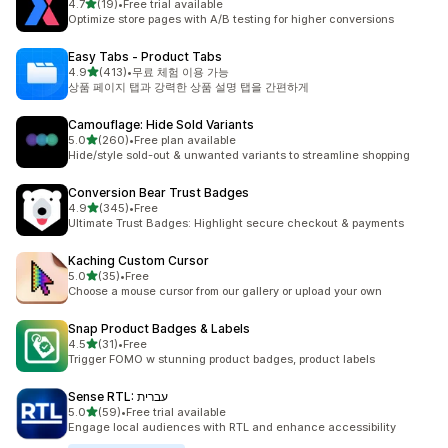
별 5개 중
4.7
(19)
•
Free trial available
총 리뷰 19개
Optimize store pages with A/B testing for higher conversions
Easy Tabs ‑ Product Tabs
별 5개 중
4.9
(413)
•
무료 체험 이용 가능
총 리뷰 413개
상품 페이지 탭과 강력한 상품 설명 탭을 간편하게
Camouflage: Hide Sold Variants
별 5개 중
5.0
(260)
•
Free plan available
총 리뷰 260개
Hide/style sold-out & unwanted variants to streamline shopping
Conversion Bear Trust Badges
별 5개 중
4.9
(345)
•
Free
총 리뷰 345개
Ultimate Trust Badges: Highlight secure checkout & payments
Kaching Custom Cursor
별 5개 중
5.0
(35)
•
Free
총 리뷰 35개
Choose a mouse cursor from our gallery or upload your own
Snap Product Badges & Labels
별 5개 중
4.5
(31)
•
Free
총 리뷰 31개
Trigger FOMO w stunning product badges, product labels
Sense RTL: עברית
별 5개 중
5.0
(59)
•
Free trial available
총 리뷰 59개
Engage local audiences with RTL and enhance accessibility