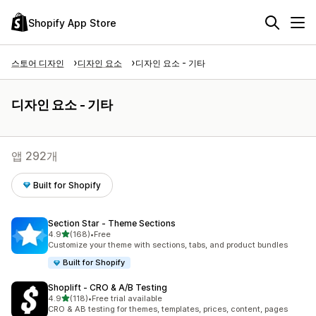
Shopify App Store
스토어 디자인
디자인 요소
디자인 요소 - 기타
디자인 요소 - 기타
앱 292개
Built for Shopify
Section Star ‑ Theme Sections
별 5개 중
4.9
(168)
•
Free
총 리뷰 168개
Customize your theme with sections, tabs, and product bundles
Built for Shopify
Shoplift ‑ CRO & A/B Testing
별 5개 중
4.9
(118)
•
Free trial available
총 리뷰 118개
CRO & AB testing for themes, templates, prices, content, pages