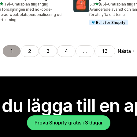
av 5 stjärnor
av 5 stjärnor
(19)
•
Gratisplan tillgänglig
5,0
(85)
•
Gratisplan tillgä
recensioner totalt
85 recensioner totalt
 försäljningen med no-code-
Avancerade avsnitt och la
erad webbplatspersonalisering och
för att lyfta ditt tema
-testning
Built for Shopify
Nästa
1
2
3
4
…
13
l du lägga till en 
Prova Shopify gratis i 3 dagar