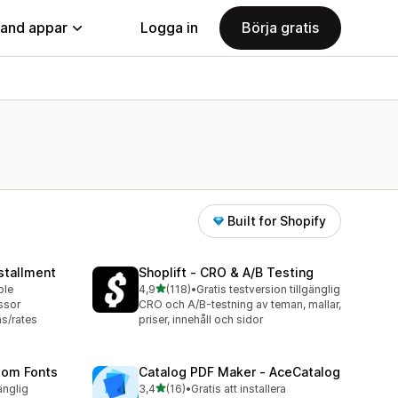
land appar
Logga in
Börja gratis
Built for Shopify
stallment
Shoplift ‑ CRO & A/B Testing
av 5 stjärnor
ble
4,9
(118)
•
Gratis testversion tillgänglig
118 recensioner totalt
ssor
CRO och A/B-testning av teman, mallar,
s/rates
priser, innehåll och sidor
tom Fonts
Catalog PDF Maker ‑ AceCatalog
av 5 stjärnor
änglig
3,4
(16)
•
Gratis att installera
16 recensioner totalt