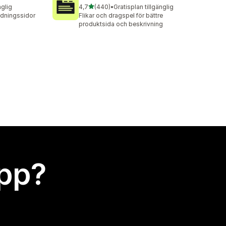
av 5 stjärnor
nglig
4,7
(440)
•
Gratisplan tillgänglig
440 recensioner totalt
ndningssidor
Flikar och dragspel för bättre
produktsida och beskrivning
app?