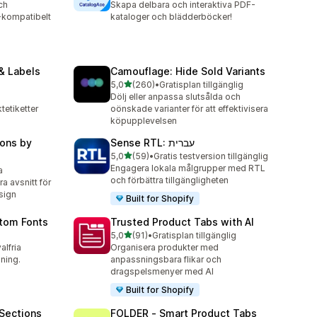
ch
Skapa delbara och interaktiva PDF-
-kompatibelt
kataloger och blädderböcker!
& Labels
Camouflage: Hide Sold Variants
av 5 stjärnor
5,0
(260)
•
Gratisplan tillgänglig
260 recensioner totalt
Dölj eller anpassa slutsålda och
etiketter
oönskade varianter för att effektivisera
köpupplevelsen
ons by
Sense RTL: עברית
av 5 stjärnor
5,0
(59)
•
Gratis testversion tillgänglig
59 recensioner totalt
Engagera lokala målgrupper med RTL
a
och förbättra tillgängligheten
 avsnitt för
sign
Built for Shopify
stom Fonts
Trusted Product Tabs with AI
av 5 stjärnor
5,0
(91)
•
Gratisplan tillgänglig
91 recensioner totalt
valfria
Organisera produkter med
dning.
anpassningsbara flikar och
dragspelsmenyer med AI
Built for Shopify
Sections
FOLDER ‑ Smart Product Tabs