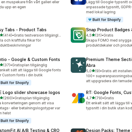
j en muspekare från vårt galleri eller
Lägg till Google-typsnitt o
da upp en egen
anpassade typsnitt, GDPR
med lokal lagring
Built for Shopify
sy Tabs ‑ Product Tabs
Snap Product Badges 
av 5 stjärnor
av 5 stjärnor
(414)
•
Gratis testversion tillgänglig
4,5
(31)
•
Gratis
 recensioner totalt
31 recensioner totalt
la och kraftfulla flikar för
Skapa FOMO med snygga
duktbeskrivningar
produktdekaler och produkt
ntio ‑ Google & Custom Fonts
Premium Theme Secti
av 5 stjärnor
(37)
•
Gratisplan tillgänglig
Abra
recensioner totalt
 enkelt sätt att lägga till Google fonts
av 5 stjärnor
5,0
(9)
•
Gratis att installer
9 recensioner totalt
er Custom fonts i din butik
100+ superanpassningsbara
att uppgradera din temade
Built for Shopify
E Logo slider showcase logos
RT: Google Fonts, Cu
av 5 stjärnor
av 5 stjärnor
(260)
•
Gratisplan tillgänglig
4,7
(79)
•
Gratis
 recensioner totalt
79 recensioner totalt
 konverteringen genom att visa
Ett enkelt sätt att lägga till 
etags- eller betalningslogotyper var
typsnitt i din butik utan ko
 helst
Built for Shopify
stomFit AI A/B Testing & CRO
Design Packs: Theme 