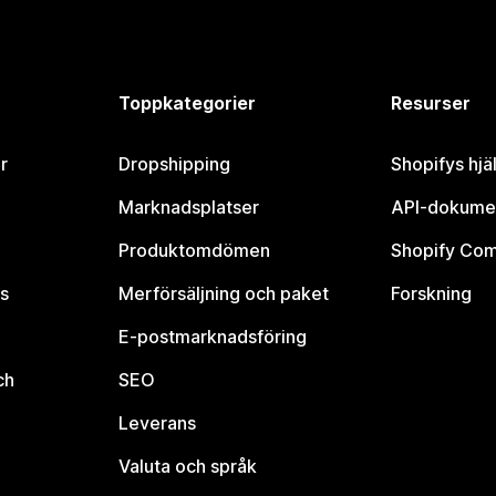
Toppkategorier
Resurser
r
Dropshipping
Shopifys hjä
Marknadsplatser
API-dokume
Produktomdömen
Shopify Co
s
Merförsäljning och paket
Forskning
E-postmarknadsföring
ch
SEO
Leverans
Valuta och språk