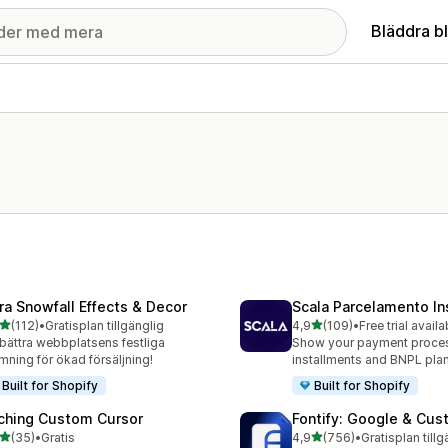
Bläddra b
ra Snowfall Effects & Decor
Scala Parcelamento In
av 5 stjärnor
av 5 stjärnor
(112)
•
Gratisplan tillgänglig
4,9
(109)
•
Free trial availa
 recensioner totalt
109 recensioner totalt
bättra webbplatsens festliga
Show your payment proce
mning för ökad försäljning!
installments and BNPL plan
Built for Shopify
Built for Shopify
ching Custom Cursor
Fontify: Google & Cus
av 5 stjärnor
av 5 stjärnor
(35)
•
Gratis
4,9
(756)
•
Gratisplan tillg
recensioner totalt
756 recensioner totalt