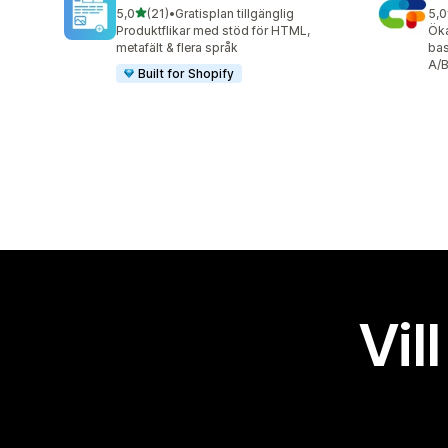
av 5 stjärnor
5,0
(21)
•
Gratisplan tillgänglig
5,0
21 recensioner totalt
19 
Produktflikar med stöd för HTML,
Öka
metafält & flera språk
bas
A/B
Built for Shopify
Vil