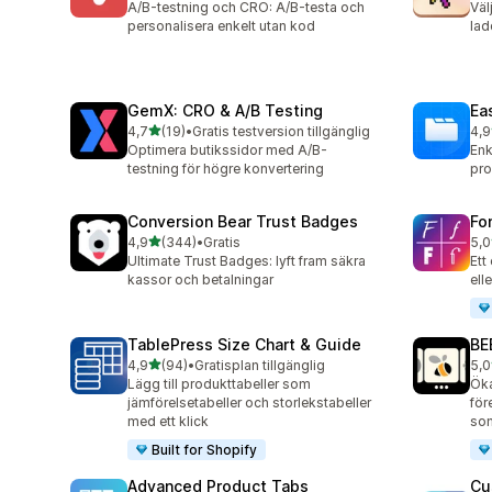
A/B-testning och CRO: A/B-testa och
Väl
personalisera enkelt utan kod
lad
GemX: CRO & A/B Testing
Ea
av 5 stjärnor
4,7
(19)
•
Gratis testversion tillgänglig
4,9
19 recensioner totalt
414
Optimera butikssidor med A/B-
Enk
testning för högre konvertering
pro
Conversion Bear Trust Badges
Fo
av 5 stjärnor
4,9
(344)
•
Gratis
5,0
344 recensioner totalt
37 
Ultimate Trust Badges: lyft fram säkra
Ett
kassor och betalningar
ell
TablePress Size Chart & Guide
BE
av 5 stjärnor
4,9
(94)
•
Gratisplan tillgänglig
5,0
94 recensioner totalt
260
Lägg till produkttabeller som
Öka
jämförelsetabeller och storlekstabeller
för
med ett klick
som
Built for Shopify
Advanced Product Tabs
Cu