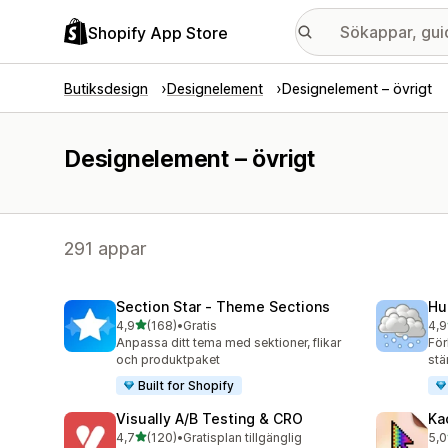
Shopify App Store
Butiksdesign
Designelement
Designelement – övrigt
Designelement – övrigt
291 appar
Section Star ‑ Theme Sections
Hu
av 5 stjärnor
4,9
(168)
•
Gratis
4,9
168 recensioner totalt
112
Anpassa ditt tema med sektioner, flikar
För
och produktpaket
stä
Built for Shopify
Visually A/B Testing & CRO
Ka
av 5 stjärnor
4,7
(120)
•
Gratisplan tillgänglig
5,0
120 recensioner totalt
35 