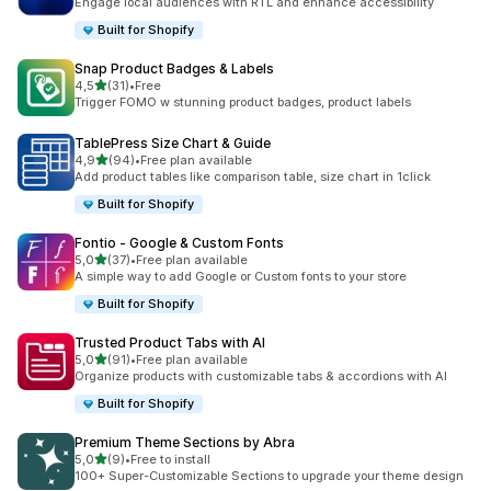
Engage local audiences with RTL and enhance accessibility
Built for Shopify
Snap Product Badges & Labels
5 yıldız üzerinden
4,5
(31)
•
Free
toplam 31 değerlendirme
Trigger FOMO w stunning product badges, product labels
TablePress Size Chart & Guide
5 yıldız üzerinden
4,9
(94)
•
Free plan available
toplam 94 değerlendirme
Add product tables like comparison table, size chart in 1click
Built for Shopify
Fontio ‑ Google & Custom Fonts
5 yıldız üzerinden
5,0
(37)
•
Free plan available
toplam 37 değerlendirme
A simple way to add Google or Custom fonts to your store
Built for Shopify
Trusted Product Tabs with AI
5 yıldız üzerinden
5,0
(91)
•
Free plan available
toplam 91 değerlendirme
Organize products with customizable tabs & accordions with AI
Built for Shopify
Premium Theme Sections by Abra
5 yıldız üzerinden
5,0
(9)
•
Free to install
toplam 9 değerlendirme
100+ Super-Customizable Sections to upgrade your theme design