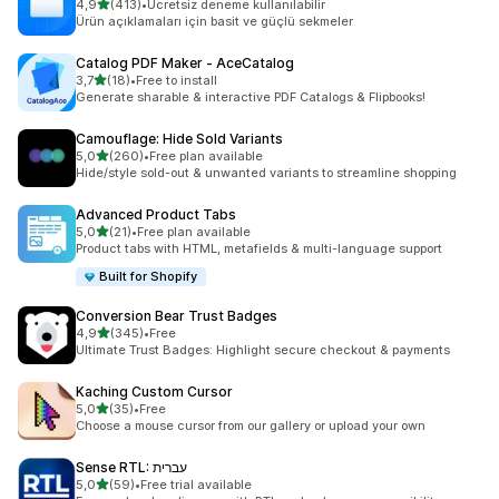
5 yıldız üzerinden
4,9
(413)
•
Ücretsiz deneme kullanılabilir
toplam 413 değerlendirme
Ürün açıklamaları için basit ve güçlü sekmeler
Catalog PDF Maker ‑ AceCatalog
5 yıldız üzerinden
3,7
(18)
•
Free to install
toplam 18 değerlendirme
Generate sharable & interactive PDF Catalogs & Flipbooks!
Camouflage: Hide Sold Variants
5 yıldız üzerinden
5,0
(260)
•
Free plan available
toplam 260 değerlendirme
Hide/style sold-out & unwanted variants to streamline shopping
Advanced Product Tabs
5 yıldız üzerinden
5,0
(21)
•
Free plan available
toplam 21 değerlendirme
Product tabs with HTML, metafields & multi-language support
Built for Shopify
Conversion Bear Trust Badges
5 yıldız üzerinden
4,9
(345)
•
Free
toplam 345 değerlendirme
Ultimate Trust Badges: Highlight secure checkout & payments
Kaching Custom Cursor
5 yıldız üzerinden
5,0
(35)
•
Free
toplam 35 değerlendirme
Choose a mouse cursor from our gallery or upload your own
Sense RTL: עברית
5 yıldız üzerinden
5,0
(59)
•
Free trial available
toplam 59 değerlendirme