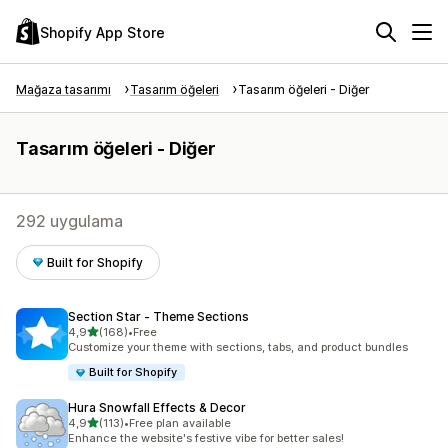
Shopify App Store
Mağaza tasarımı
Tasarım öğeleri
Tasarım öğeleri - Diğer
Tasarım öğeleri - Diğer
292 uygulama
Built for Shopify
Section Star ‑ Theme Sections
5 yıldız üzerinden
4,9
(168)
•
Free
toplam 168 değerlendirme
Customize your theme with sections, tabs, and product bundles
Built for Shopify
Hura Snowfall Effects & Decor
5 yıldız üzerinden
4,9
(113)
•
Free plan available
toplam 113 değerlendirme
Enhance the website's festive vibe for better sales!