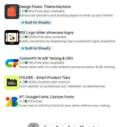
Design Packs: Theme Sections
5 yıldız üzerinden
5,0
(85)
•
Free plan available
toplam 85 değerlendirme
Advanced sections and landing pages to level up your theme
Built for Shopify
BEE Logo slider showcase logos
5 yıldız üzerinden
5,0
(259)
•
Free plan available
toplam 259 değerlendirme
Boost conversion by displaying logo or payment logos anywhere
Built for Shopify
CustomFit AI A/B Testing & CRO
5 yıldız üzerinden
5,0
(19)
•
Free plan available
toplam 19 değerlendirme
Boost sales with no-code website personalization & AB testing
FOLDER ‑ Smart Product Tabs
5 yıldız üzerinden
4,7
(439)
•
Ücretsiz plan mevcut
toplam 439 değerlendirme
Ürün sayfası ve açıklaması için sekmeler ve akordeonlar
RT: Google Fonts, Custom Fonts
5 yıldız üzerinden
4,7
(79)
•
Free
toplam 79 değerlendirme
Easy way to add Any Fonts to your store without any coding.
1
2
3
4
13