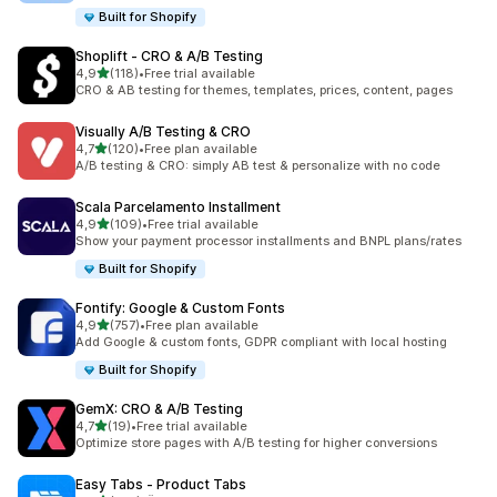
Built for Shopify
Shoplift ‑ CRO & A/B Testing
5 yıldız üzerinden
4,9
(118)
•
Free trial available
toplam 118 değerlendirme
CRO & AB testing for themes, templates, prices, content, pages
Visually A/B Testing & CRO
5 yıldız üzerinden
4,7
(120)
•
Free plan available
toplam 120 değerlendirme
A/B testing & CRO: simply AB test & personalize with no code
Scala Parcelamento Installment
5 yıldız üzerinden
4,9
(109)
•
Free trial available
toplam 109 değerlendirme
Show your payment processor installments and BNPL plans/rates
Built for Shopify
Fontify: Google & Custom Fonts
5 yıldız üzerinden
4,9
(757)
•
Free plan available
toplam 757 değerlendirme
Add Google & custom fonts, GDPR compliant with local hosting
Built for Shopify
GemX: CRO & A/B Testing
5 yıldız üzerinden
4,7
(19)
•
Free trial available
toplam 19 değerlendirme
Optimize store pages with A/B testing for higher conversions
Easy Tabs ‑ Product Tabs