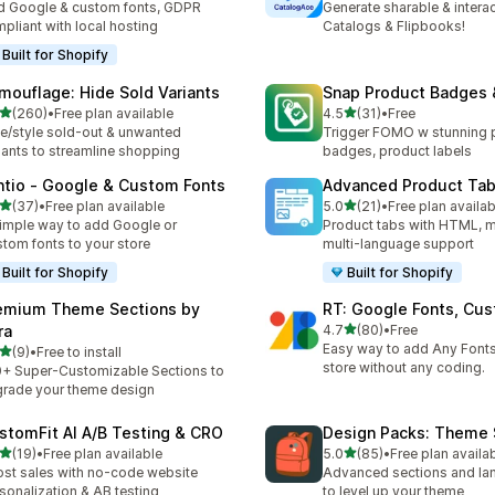
 Google & custom fonts, GDPR
Generate sharable & intera
pliant with local hosting
Catalogs & Flipbooks!
Built for Shopify
mouflage: Hide Sold Variants
Snap Product Badges 
滿分 5 顆星
滿分 5 顆星
(260)
•
Free plan available
4.5
(31)
•
Free
 260 則評價
共有 31 則評價
e/style sold-out & unwanted
Trigger FOMO w stunning 
iants to streamline shopping
badges, product labels
ntio ‑ Google & Custom Fonts
Advanced Product Ta
滿分 5 顆星
滿分 5 顆星
(37)
•
Free plan available
5.0
(21)
•
Free plan availab
 37 則評價
共有 21 則評價
imple way to add Google or
Product tabs with HTML, m
tom fonts to your store
multi-language support
Built for Shopify
Built for Shopify
emium Theme Sections by
RT: Google Fonts, Cu
滿分 5 顆星
ra
4.7
(80)
•
Free
共有 80 則評價
Easy way to add Any Fonts
滿分 5 顆星
(9)
•
Free to install
 9 則評價
store without any coding.
+ Super-Customizable Sections to
rade your theme design
stomFit AI A/B Testing & CRO
Design Packs: Theme 
滿分 5 顆星
滿分 5 顆星
(19)
•
Free plan available
5.0
(85)
•
Free plan availa
 19 則評價
共有 85 則評價
st sales with no-code website
Advanced sections and la
sonalization & AB testing
to level up your theme