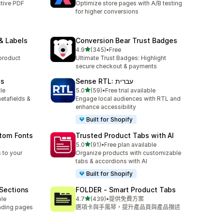
ctive PDF
Optimize store pages with A/B testing
for higher conversions
& Labels
Conversion Bear Trust Badges
滿分 5 顆星
4.9
(345)
•
Free
共有 345 則評價
product
Ultimate Trust Badges: Highlight
secure checkout & payments
bs
Sense RTL: עברית
滿分 5 顆星
le
5.0
(59)
•
Free trial available
共有 59 則評價
etafields &
Engage local audiences with RTL and
enhance accessibility
Built for Shopify
stom Fonts
Trusted Product Tabs with AI
滿分 5 顆星
5.0
(91)
•
Free plan available
共有 91 則評價
 to your
Organize products with customizable
tabs & accordions with AI
Built for Shopify
Sections
FOLDER ‑ Smart Product Tabs
滿分 5 顆星
ble
4.7
(439)
•
提供免費方案
共有 439 則評價
nding pages
選項卡與手風琴，提升產品頁與產品描述