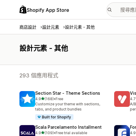
Shopify App Store
商店設計
設計元素
設計元素 - 其他
設計元素 - 其他
293 個應用程式
Section Star ‑ Theme Sections
Vi
滿分 5 顆星
4.9
(168)
•
Free
4.7
共有 168 則評價
共有
Customize your theme with sections,
A/B
tabs, and product bundles
per
Built for Shopify
Scala Parcelamento Installment
Fo
滿分 5 顆星
4.9
(109)
•
Free trial available
4.9
共有 109 則評價
共有