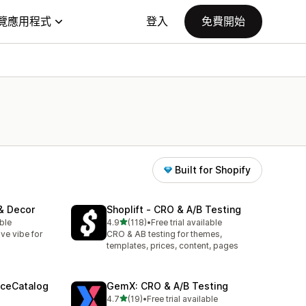
覽應用程式
登入
免費開始
Built for Shopify
 & Decor
Shoplift ‑ CRO & A/B Testing
滿分 5 顆星
ble
4.9
(118)
•
Free trial available
共有 118 則評價
ve vibe for
CRO & AB testing for themes,
templates, prices, content, pages
AceCatalog
GemX: CRO & A/B Testing
滿分 5 顆星
4.7
(19)
•
Free trial available
共有 19 則評價