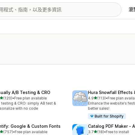
瀏
sually A/B Testing & CRO
Hura Snowfall Effects
滿分 5 顆星
滿分 5 顆星
(120)
•
Free plan available
4.9
(113)
•
Free plan availa
 120 則評價
共有 113 則評價
 testing & CRO: simply AB test &
Enhance the website's festi
sonalize with no code
better sales!
Built for Shopify
ntify: Google & Custom Fonts
Catalog PDF Maker ‑ 
滿分 5 顆星
滿分 5 顆星
(757)
•
Free plan available
3.7
(18)
•
Free to install
 757 則評價
共有 18 則評價