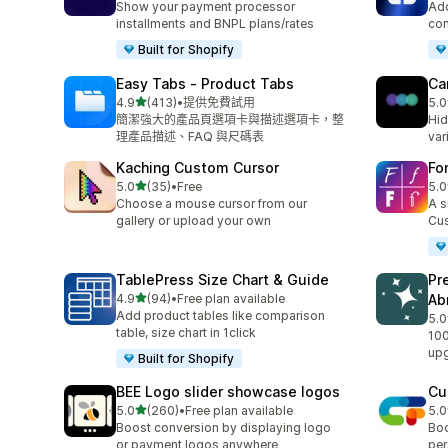
Show your payment processor
Add
installments and BNPL plans/rates
com
Built for Shopify
Easy Tabs ‑ Product Tabs
Ca
滿分 5 顆星
4.9
(413)
•
提供免費試用
5.0
共有 413 則評價
共有
簡潔強大的產品頁選項卡與描述選項卡，整
Hid
理產品描述、FAQ 與尺碼表
var
Kaching Custom Cursor
Fo
滿分 5 顆星
5.0
(35)
•
Free
5.0
共有 35 則評價
共有
Choose a mouse cursor from our
A s
gallery or upload your own
Cus
TablePress Size Chart & Guide
Pr
滿分 5 顆星
4.9
(94)
•
Free plan available
Ab
共有 94 則評價
Add product tables like comparison
5.0
共有
table, size chart in 1click
100
upg
Built for Shopify
BEE Logo slider showcase logos
Cu
滿分 5 顆星
5.0
(260)
•
Free plan available
5.0
共有 260 則評價
共有
Boost conversion by displaying logo
Boo
or payment logos anywhere
per