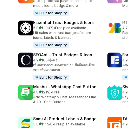
Social proof via payment icons,social
Ad
media icons,badge & more
Mes
Built for Shopify
Essential Trust Badges & Icons
RT
เต็ม 5 ดาว
5.0
(1,037)
•
Free plan available
4.7
ทั้งหมด 1037 รีวิว
ทั้ง
Lift sales with trust badges, feature
Eas
icons, labels & banners
sto
Built for Shopify
SEOAnt ‑ Trust Badges & Icon
Fo
เต็ม 5 ดาว
4.9
(654)
•
ฟรี
4.9
ทั้งหมด 654 รีวิว
ทั้ง
เพิ่มอัตราการแปลงด้วยป้ายเชื่อถือและป้าย
Add
จัดส่งที่หลากหลาย
com
Built for Shopify
Musbu ‑ WhatsApp Chat Button
Sh
เต็ม 5 ดาว
4.8
(219)
•
Free
4.9
ทั้งหมด 219 รีวิว
ทั้ง
Add WhatsApp Chat, Messenger, Line
Pay
& 20+ Chat Buttons
con
Sami AI Product Labels & Badge
TA
เต็ม 5 ดาว
5.0
(1,154)
•
Free plan available
4.9
ทั้งหมด 1154 รีวิว
ทั้ง