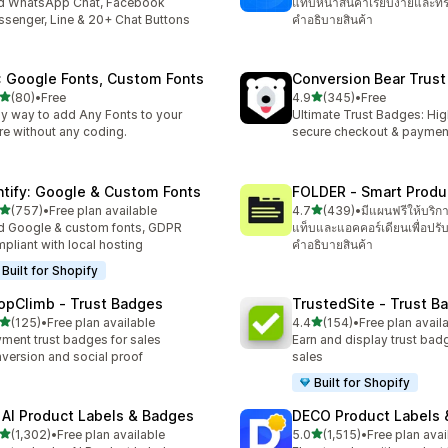
d WhatsApp Chat, Facebook
แท็บหน้าสินค้าเรียบง่ายและท
senger, Line & 20+ Chat Buttons
คำอธิบายสินค้า
: Google Fonts, Custom Fonts
Conversion Bear Trus
เต็ม 5 ดาว
เต็ม 5 ดาว
(80)
•
Free
4.9
(345)
•
Free
หมด 80 รีวิว
ทั้งหมด 345 รีวิว
y way to add Any Fonts to your
Ultimate Trust Badges: Hig
re without any coding.
secure checkout & paymen
ntify: Google & Custom Fonts
FOLDER ‑ Smart Produ
เต็ม 5 ดาว
เต็ม 5 ดาว
(757)
•
Free plan available
4.7
(439)
•
มีแผนฟรีให้บริก
หมด 757 รีวิว
ทั้งหมด 439 รีวิว
 Google & custom fonts, GDPR
แท็บและแอคคอร์เดียนเพื่อปรั
pliant with local hosting
คำอธิบายสินค้า
Built for Shopify
opClimb ‑ Trust Badges
TrustedSite ‑ Trust B
เต็ม 5 ดาว
เต็ม 5 ดาว
(125)
•
Free plan available
4.4
(154)
•
Free plan avail
หมด 125 รีวิว
ทั้งหมด 154 รีวิว
ment trust badges for sales
Earn and display trust bad
version and social proof
sales
Built for Shopify
 AI Product Labels & Badges
DECO Product Labels 
เต็ม 5 ดาว
เต็ม 5 ดาว
(1,302)
•
Free plan available
5.0
(1,515)
•
Free plan avai
หมด 1302 รีวิว
ทั้งหมด 1515 รีวิว