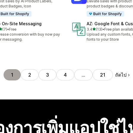
st sales by AI Product Labels,
Elevate sales with product 
duct Badges, Icon
product badges & discoun
Built for Shopify
Built for Shopify
p On‑Site Messaging
AZ: Google Font & Cu
เต็ม 5 ดาว
เต็ม 5 ดาว
(7)
•
Free
3.4
(13)
•
Free plan availab
หมด 7 รีวิว
ทั้งหมด 13 รีวิว
rease conversion with buy now pay
Upload any custom fonts,
er messaging.
fonts to your Store
ถัดไป
1
2
3
4
…
21
องการเพิ่มแอปใช่