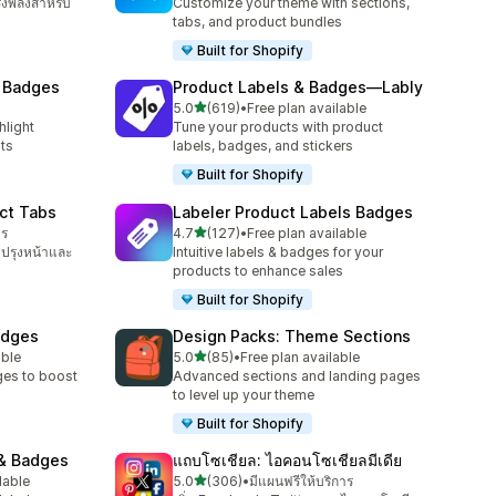
รงพลังสำหรับ
Customize your theme with sections,
tabs, and product bundles
Built for Shopify
t Badges
Product Labels & Badges—Lably
เต็ม 5 ดาว
5.0
(619)
•
Free plan available
ทั้งหมด 619 รีวิว
hlight
Tune your products with product
ts
labels, badges, and stickers
Built for Shopify
ct Tabs
Labeler Product Labels Badges
เต็ม 5 ดาว
าร
4.7
(127)
•
Free plan available
ทั้งหมด 127 รีวิว
บปรุงหน้าและ
Intuitive labels & badges for your
products to enhance sales
Built for Shopify
adges
Design Packs: Theme Sections
เต็ม 5 ดาว
able
5.0
(85)
•
Free plan available
ทั้งหมด 85 รีวิว
ges to boost
Advanced sections and landing pages
to level up your theme
Built for Shopify
& Badges
แถบโซเชียล: ไอคอนโซเชียลมีเดีย
เต็ม 5 ดาว
lable
5.0
(306)
•
มีแผนฟรีให้บริการ
ทั้งหมด 306 รีวิว