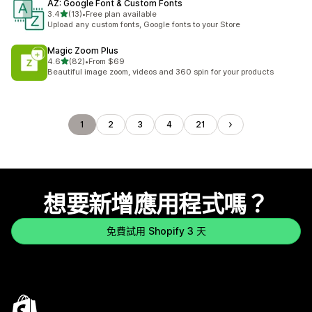
AZ: Google Font & Custom Fonts
滿分 5 顆星
3.4
(13)
•
Free plan available
共有 13 則評價
Upload any custom fonts, Google fonts to your Store
Magic Zoom Plus
滿分 5 顆星
4.6
(82)
•
From $69
共有 82 則評價
Beautiful image zoom, videos and 360 spin for your products
1
2
3
4
21
想要新增應用程式嗎？
免費試用 Shopify 3 天