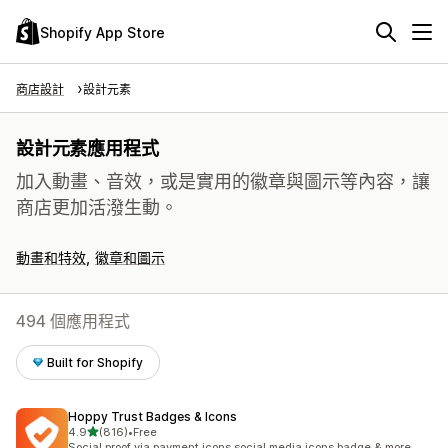
Shopify App Store
商店設計
設計元素
設計元素應用程式
加入動畫、音效，或是實用的徽章與圖示等內容，讓
商店更加活潑生動。
動畫和特效
徽章和圖示
494 個應用程式
Built for Shopify
Hoppy Trust Badges & Icons
滿分 5 顆星
4.9
(816)
•
Free
共有 816 則評價
Social proof via payment icons,social media icons,badge & more