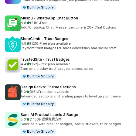
Built for Shopify
Musbu ‑ WhatsApp Chat Button
滿分 5 顆星
4.8
(218)
•
Free
共有 218 則評價
Add WhatsApp Chat, Messenger, Line & 20+ Chat Buttons
ShopClimb ‑ Trust Badges
滿分 5 顆星
4.9
(125)
•
Free plan available
共有 125 則評價
Payment trust badges for sales conversion and social proof
TrustedSite ‑ Trust Badges
滿分 5 顆星
4.4
(152)
•
Free plan available
共有 152 則評價
Earn and display trust badges to boost sales
Built for Shopify
Design Packs: Theme Sections
滿分 5 顆星
5.0
(85)
•
Free plan available
共有 85 則評價
Advanced sections and landing pages to level up your theme
Built for Shopify
Sami AI Product Labels & Badge
滿分 5 顆星
5.0
(1,153)
•
提供免費方案
共有 1153 則評價
Boost sale with product badges, labels, stickers, trust badges
Built for Shopify