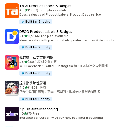
TA AI Product Labels & Badges
滿分 5 顆星
4.9
(1,301)
•
Free plan available
共有 1301 則評價
Boost sales by AI Product Labels, Product Badges, Icon
Built for Shopify
DECO Product Labels & Badges
滿分 5 顆星
5.0
(1,514)
•
Free plan available
共有 1514 則評價
Elevate sales with product labels, product badges & discounts
Built for Shopify
社群欄：社群媒體圖標
滿分 5 顆星
5.0
(306)
•
提供免費方案
共有 306 則評價
添加 Facebook、Twitter、Instagram 和 50 多個社交媒體圖標
Built for Shopify
達卡斯季節性影響
滿分 5 顆星
4.9
(1,525)
•
免費
共有 1525 則評價
平滑的季節性影響：下雪、萬聖節、聖誕老人和黑色星期五
Built for Shopify
Zip On‑Site Messaging
滿分 5 顆星
1.0
(7)
•
Free
共有 7 則評價
Increase conversion with buy now pay later messaging.