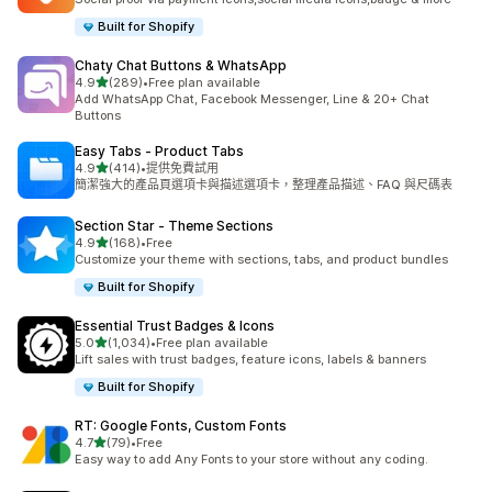
Built for Shopify
Chaty Chat Buttons & WhatsApp
滿分 5 顆星
4.9
(289)
•
Free plan available
共有 289 則評價
Add WhatsApp Chat, Facebook Messenger, Line & 20+ Chat
Buttons
Easy Tabs ‑ Product Tabs
滿分 5 顆星
4.9
(414)
•
提供免費試用
共有 414 則評價
簡潔強大的產品頁選項卡與描述選項卡，整理產品描述、FAQ 與尺碼表
Section Star ‑ Theme Sections
滿分 5 顆星
4.9
(168)
•
Free
共有 168 則評價
Customize your theme with sections, tabs, and product bundles
Built for Shopify
Essential Trust Badges & Icons
滿分 5 顆星
5.0
(1,034)
•
Free plan available
共有 1034 則評價
Lift sales with trust badges, feature icons, labels & banners
Built for Shopify
RT: Google Fonts, Custom Fonts
滿分 5 顆星
4.7
(79)
•
Free
共有 79 則評價
Easy way to add Any Fonts to your store without any coding.