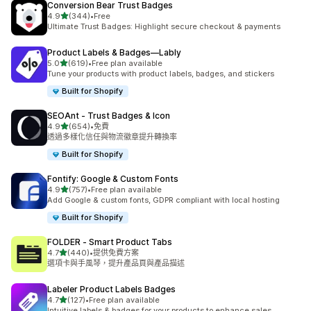
Conversion Bear Trust Badges
滿分 5 顆星
4.9
(344)
•
Free
共有 344 則評價
Ultimate Trust Badges: Highlight secure checkout & payments
Product Labels & Badges—Lably
滿分 5 顆星
5.0
(619)
•
Free plan available
共有 619 則評價
Tune your products with product labels, badges, and stickers
Built for Shopify
SEOAnt ‑ Trust Badges & Icon
滿分 5 顆星
4.9
(654)
•
免費
共有 654 則評價
透過多樣化信任與物流徽章提升轉換率
Built for Shopify
Fontify: Google & Custom Fonts
滿分 5 顆星
4.9
(757)
•
Free plan available
共有 757 則評價
Add Google & custom fonts, GDPR compliant with local hosting
Built for Shopify
FOLDER ‑ Smart Product Tabs
滿分 5 顆星
4.7
(440)
•
提供免費方案
共有 440 則評價
選項卡與手風琴，提升產品頁與產品描述
Labeler Product Labels Badges
滿分 5 顆星
4.7
(127)
•
Free plan available
共有 127 則評價
Intuitive labels & badges for your products to enhance sales