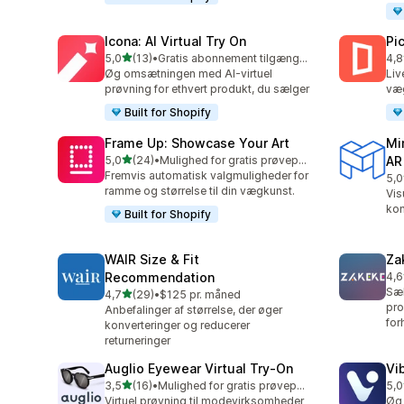
Icona: AI Virtual Try On
Pi
ud af 5 stjerner
5,0
(13)
•
Gratis abonnement tilgængeligt
4,8
13 anmeldelser i alt
46 
Øg omsætningen med AI-virtuel
Liv
prøvning for ethvert produkt, du sælger
væg
Built for Shopify
Frame Up: Showcase Your Art
Mi
ud af 5 stjerner
5,0
(24)
•
Mulighed for gratis prøveperiode
AR
24 anmeldelser i alt
Fremvis automatisk valgmuligheder for
5,0
23 
ramme og størrelse til din vægkunst.
Vis
kon
Built for Shopify
WAIR Size & Fit
Za
Recommendation
4,6
92 
Sæl
ud af 5 stjerner
4,7
(29)
•
$125 pr. måned
29 anmeldelser i alt
pro
Anbefalinger af størrelse, der øger
for
konverteringer og reducerer
returneringer
Auglio Eyewear Virtual Try‑On
Vi
ud af 5 stjerner
3,5
(16)
•
Mulighed for gratis prøveperiode
5,0
16 anmeldelser i alt
11 
Virtuel prøvning til modevirksomheder
Øg 