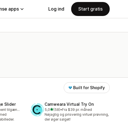
se apps
Log ind
Start gratis
Built for Shopify
e Slider
Camweara Virtual Try On
ud af 5 stjerner
Gratis abonnement tilgængeligt
5,0
(58)
•
Fra $39 pr. måned
58 anmeldelser i alt
 med
Nøjagtig og prisvenlig virtuel prøvning,
billeder.
der øger salget!