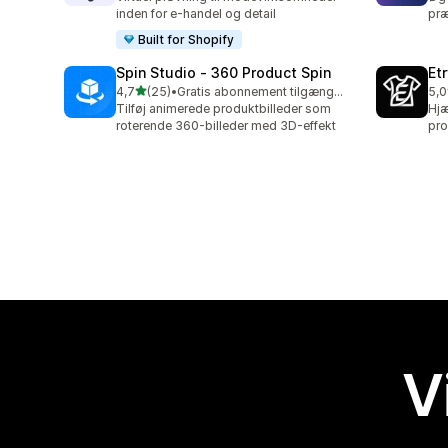
inden for e-handel og detail
præ
Built for Shopify
Spin Studio ‑ 360 Product Spin
Et
ud af 5 stjerner
4,7
(25)
•
Gratis abonnement tilgængeligt
5,0
25 anmeldelser i alt
3 a
Tilføj animerede produktbilleder som
Hjæ
roterende 360-billeder med 3D-effekt
pro
V