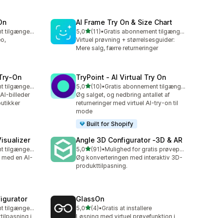
On
AI Frame Try On & Size Chart
ud af 5 stjerner
Gratis abonnement tilgængeligt
5,0
(11)
•
Gratis abonnement tilgængeligt
11 anmeldelser i alt
o,
Virtuel prøvning + størrelsesguider:
Mere salg, færre returneringer
 Try‑On
TryPoint ‑ AI Virtual Try On
ud af 5 stjerner
Gratis abonnement tilgængeligt
5,0
(10)
•
Gratis abonnement tilgængeligt
10 anmeldelser i alt
AI-billeder
Øg salget, og nedbring antallet af
utikker
returneringer med virtuel AI-try-on til
mode
Built for Shopify
isualizer
Angle 3D Configurator ‑3D & AR
ud af 5 stjerner
Gratis abonnement tilgængeligt
5,0
(91)
•
Mulighed for gratis prøveperiode
91 anmeldelser i alt
 med en AI-
Øg konverteringen med interaktiv 3D-
produkttilpasning.
igurator
GlassOn
ud af 5 stjerner
Gratis abonnement tilgængeligt
5,0
(4)
•
Gratis at installere
4 anmeldelser i alt
ilpasning i
Løsning med virtuel prøvefunktion i