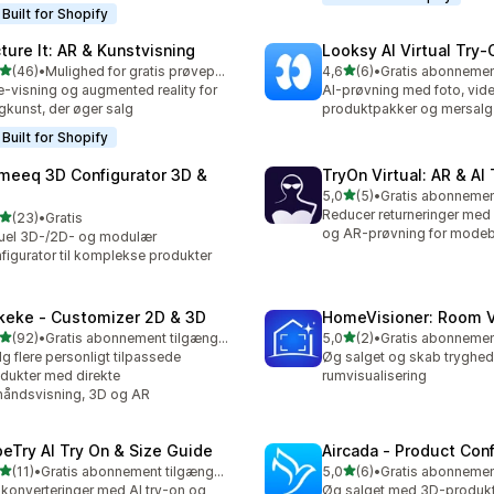
Built for Shopify
cture It: AR & Kunstvisning
Looksy AI Virtual Try‑
ud af 5 stjerner
ud af 5 stjerner
(46)
•
Mulighed for gratis prøveperiode
4,6
(6)
•
anmeldelser i alt
6 anmeldelser i alt
e-visning og augmented reality for
AI-prøvning med foto, vide
kunst, der øger salg
produktpakker og mersalg
Built for Shopify
meeq 3D Configurator 3D &
TryOn Virtual: AR & AI
ud af 5 stjerner
5,0
(5)
•
5 anmeldelser i alt
Reducer returneringer med 
ud af 5 stjerner
(23)
•
Gratis
anmeldelser i alt
og AR-prøvning for modeb
uel 3D-/2D- og modulær
figurator til komplekse produkter
keke ‑ Customizer 2D & 3D
HomeVisioner: Room V
ud af 5 stjerner
ud af 5 stjerner
(92)
•
Gratis abonnement tilgængeligt
5,0
(2)
•
anmeldelser i alt
2 anmeldelser i alt
g flere personligt tilpassede
Øg salget og skab tryghed
dukter med direkte
rumvisualisering
håndsvisning, 3D og AR
beTry AI Try On & Size Guide
Aircada ‑ Product Conf
ud af 5 stjerner
ud af 5 stjerner
(11)
•
Gratis abonnement tilgængeligt
5,0
(6)
•
anmeldelser i alt
6 anmeldelser i alt
konverteringer med AI try-on og
Øg salget med 3D-produktt