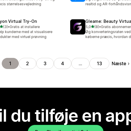
cis størrelsesvejledning
realtid og AR-forhåndsvisn
ryon Virtual Try‑On
Gleame: Beauty Virtua
ud af 5 stjerner
ud af 5 stjerner
(3)
•
Gratis at installere
5,0
(8)
•
nmeldelser i alt
8 anmeldelser i alt
lp kunderne med at visualisere
Øg konverteringsraten ved 
dukter med virtuel prøvning
køberne præcis, hvordan de
Næste
1
2
3
4
…
13
il du tilføje en ap