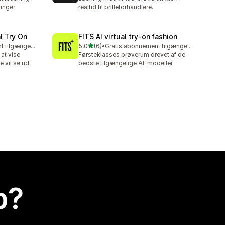
inger
realtid til brilleforhandlere.
l Try On
FITS AI virtual try‑on fashion
ud af 5 stjerner
Gratis abonnement tilgængeligt
5,0
(6)
•
Gratis abonnement tilgængeligt
6 anmeldelser i alt
at vise
Førsteklasses prøverum drevet af de
 vil se ud
bedste tilgængelige AI-modeller
p?