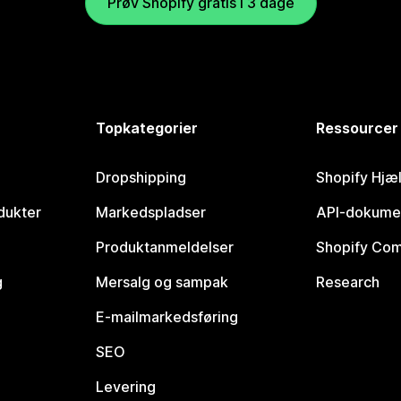
Prøv Shopify gratis i 3 dage
Topkategorier
Ressourcer
Dropshipping
Shopify Hjæ
dukter
Markedspladser
API-dokume
Produktanmeldelser
Shopify Co
g
Mersalg og sampak
Research
E-mailmarkedsføring
SEO
Levering