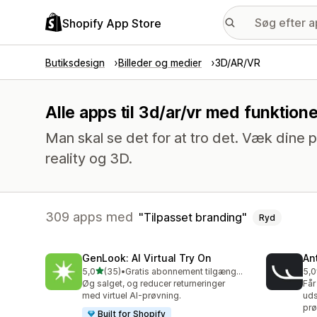
Shopify App Store
Butiksdesign
Billeder og medier
3D/AR/VR
Alle apps til 3d/ar/vr med funktion
Man skal se det for at tro det. Væk dine p
reality og 3D.
309 apps med
Tilpasset branding
Ryd
GenLook: AI Virtual Try On
Ant
ud af 5 stjerner
5,0
(35)
•
Gratis abonnement tilgængeligt
5,0
35 anmeldelser i alt
49 
Øg salget, og reducer returneringer
Får
med virtuel AI-prøvning.
uds
prø
Built for Shopify