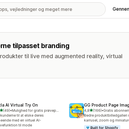
Gennem
erne tilpasset branding
rodukter til live med augmented reality, virtual
la AI Virtual Try On
GG Product Page Imag
ud af 5 stjerner
ud af 5 stjerner
(49)
•
Mulighed for gratis prøveperiode
4,8
(166)
•
anmeldelser i alt
166 anmeldelser i alt
 kunderne til at elske deres
Bedre produktbilledgalleri
eende med en virtuel AI-
karrusel, zoom og miniature
vefunktion til mode
Built for Shopify