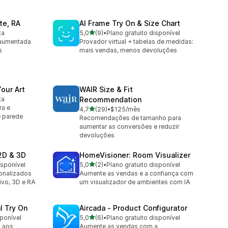
rte, RA
AI Frame Try On & Size Chart
de 5 estrelas
ta
5,0
(9)
•
Plano gratuito disponível
9 avaliações ao todo
e aumentada
Provador virtual + tabelas de medidas:
s
mais vendas, menos devoluções
our Art
WAIR Size & Fit
ta
Recommendation
ra e
de 5 estrelas
4,7
(29)
•
$125/mês
29 avaliações ao todo
e parede
Recomendações de tamanho para
aumentar as conversões e reduzir
devoluções
2D & 3D
HomeVisioner: Room Visualizer
de 5 estrelas
isponível
5,0
(2)
•
Plano gratuito disponível
2 avaliações ao todo
onalizados
Aumente as vendas e a confiança com
ivo, 3D e RA
um visualizador de ambientes com IA
l Try On
Aircada ‑ Product Configurator
de 5 estrelas
sponível
5,0
(6)
•
Plano gratuito disponível
6 avaliações ao todo
 aos
Aumente as vendas com a