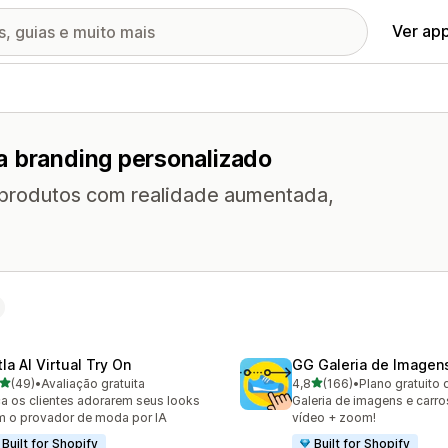
Ver ap
a branding personalizado
s produtos com realidade aumentada,
la AI Virtual Try On
GG Galeria de Imagen
de 5 estrelas
de 5 estrelas
(49)
•
Avaliação gratuita
4,8
(166)
•
Plano gratuito 
avaliações ao todo
166 avaliações ao todo
a os clientes adorarem seus looks
Galeria de imagens e carro
 o provador de moda por IA
vídeo + zoom!
Built for Shopify
Built for Shopify