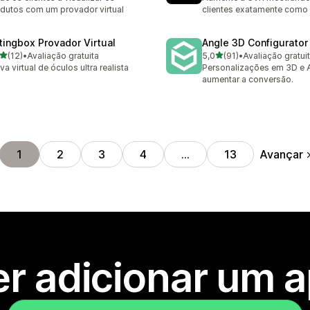
dutos com um provador virtual
clientes exatamente como 
ttingbox Provador Virtual
Angle 3D Configurator
de 5 estrelas
de 5 estrelas
(12)
•
Avaliação gratuita
5,0
(91)
•
Avaliação gratui
avaliações ao todo
91 avaliações ao todo
va virtual de óculos ultra realista
Personalizações em 3D e 
aumentar a conversão.
Avançar
1
2
3
4
…
13
r adicionar um 