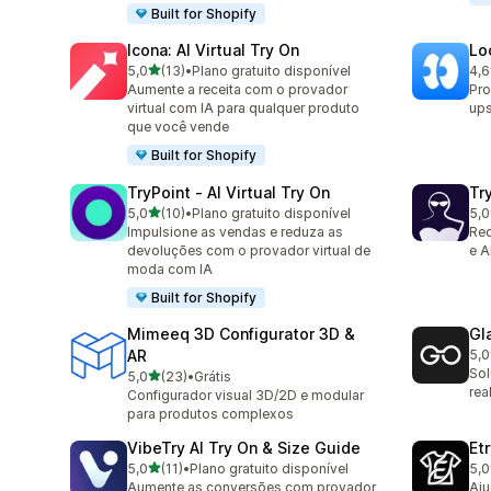
Built for Shopify
Icona: AI Virtual Try On
Lo
de 5 estrelas
5,0
(13)
•
Plano gratuito disponível
4,6
13 avaliações ao todo
6 a
Aumente a receita com o provador
Pro
virtual com IA para qualquer produto
ups
que você vende
Built for Shopify
TryPoint ‑ AI Virtual Try On
Tr
de 5 estrelas
5,0
(10)
•
Plano gratuito disponível
5,0
10 avaliações ao todo
5 a
Impulsione as vendas e reduza as
Red
devoluções com o provador virtual de
e A
moda com IA
Built for Shopify
Mimeeq 3D Configurator 3D &
Gl
AR
5,0
4 a
Sol
de 5 estrelas
5,0
(23)
•
Grátis
23 avaliações ao todo
rea
Configurador visual 3D/2D e modular
para produtos complexos
VibeTry AI Try On & Size Guide
Et
de 5 estrelas
5,0
(11)
•
Plano gratuito disponível
5,0
11 avaliações ao todo
3 a
Aumente as conversões com provador
Aju