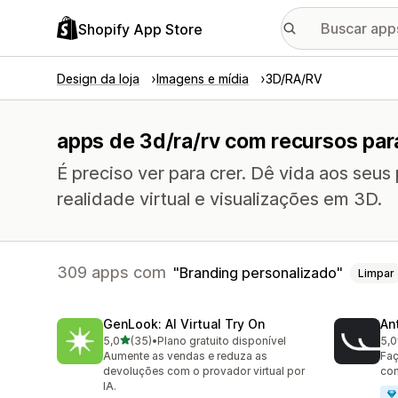
Shopify App Store
Design da loja
Imagens e mídia
3D/RA/RV
apps de 3d/ra/rv com recursos par
É preciso ver para crer. Dê vida aos seu
realidade virtual e visualizações em 3D.
309 apps com
Branding personalizado
Limpar
GenLook: AI Virtual Try On
Ant
de 5 estrelas
5,0
(35)
•
Plano gratuito disponível
5,0
35 avaliações ao todo
49 
Aumente as vendas e reduza as
Faç
devoluções com o provador virtual por
com
IA.