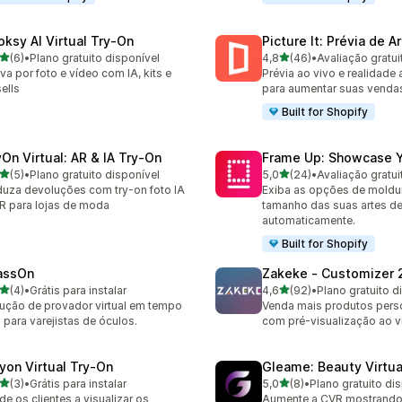
oksy AI Virtual Try‑On
Picture It: Prévia de A
de 5 estrelas
de 5 estrelas
(6)
•
Plano gratuito disponível
4,8
(46)
•
Avaliação gratui
valiações ao todo
46 avaliações ao todo
va por foto e vídeo com IA, kits e
Prévia ao vivo e realidad
ells
para aumentar suas venda
Built for Shopify
yOn Virtual: AR & IA Try‑On
Frame Up: Showcase Y
de 5 estrelas
de 5 estrelas
(5)
•
Plano gratuito disponível
5,0
(24)
•
Avaliação gratui
valiações ao todo
24 avaliações ao todo
uza devoluções com try-on foto IA
Exiba as opções de moldu
R para lojas de moda
tamanho das suas artes d
automaticamente.
Built for Shopify
assOn
Zakeke ‑ Customizer 
de 5 estrelas
de 5 estrelas
(4)
•
Grátis para instalar
4,6
(92)
•
Plano gratuito d
valiações ao todo
92 avaliações ao todo
ução de provador virtual em tempo
Venda mais produtos pers
l para varejistas de óculos.
com pré-visualização ao v
ryon Virtual Try‑On
Gleame: Beauty Virtua
de 5 estrelas
de 5 estrelas
(3)
•
Grátis para instalar
5,0
(8)
•
Plano gratuito di
valiações ao todo
8 avaliações ao todo
de os clientes a visualizar os
Aumente a CVR mostrando