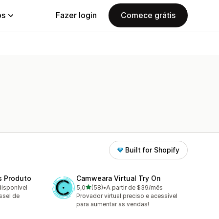
ps
Fazer login
Comece grátis
Built for Shopify
s Produto
Camweara Virtual Try On
de 5 estrelas
disponível
5,0
(58)
•
A partir de $39/mês
58 avaliações ao todo
ssel de
Provador virtual preciso e acessível
para aumentar as vendas!