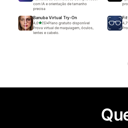
com IA e orientação de tamanho
pro
precisa
Banuba Virtual Try‑On
Fi
de 5 estrelas
4,0
(5)
•
Plano gratuito disponível
4,7
5 avaliações ao todo
12 
Prova virtual de maquiagem, óculos,
Pro
lentes e cabelo.
Que