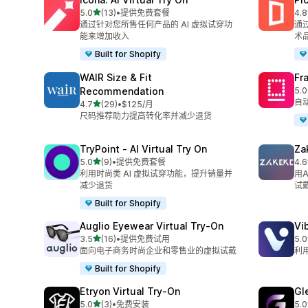
星（满分 5 星）
5.0
(13)
•
提供免费套餐
4.8
总共 13 条评论
总共
通过针对您所售任何产品的 AI 虚拟试穿功
通
能来增加收入
术
Built for Shopify
WAIR Size & Fit
Fr
Recommendation
5.0
总共
自
星（满分 5 星）
4.7
(29)
•
$125/月
总共 29 条评论
尺码推荐助力提高转化率并减少退货
TryPoint ‑ AI Virtual Try On
Za
星（满分 5 星）
5.0
(9)
•
提供免费套餐
4.6
总共 9 条评论
总共
利用时尚类 AI 虚拟试穿功能，提升销量并
用
减少退货
试
Built for Shopify
Auglio Eyewear Virtual Try‑On
Vi
星（满分 5 星）
3.5
(16)
•
提供免费试用
5.0
总共 16 条评论
总共
面向电子商务时尚企业和零售业的虚拟试戴
利
Built for Shopify
Etryon Virtual Try‑On
Gl
星（满分 5 星）
5.0
(3)
•
免费安装
5.0