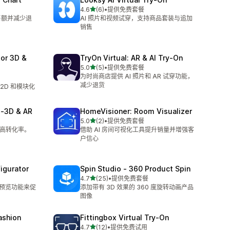
星（满分 5 星）
4.6
(6)
•
提供免费套餐
总共 6 条评论
售额并减少退
AI 照片和视频试穿，支持商品套装与追加
销售
or 3D &
TryOn Virtual: AR & AI Try‑On
星（满分 5 星）
5.0
(5)
•
提供免费套餐
总共 5 条评论
为时尚商店提供 AI 照片和 AR 试穿功能，
减少退货
2D 和模块化
 ‑3D & AR
HomeVisioner: Room Visualizer
星（满分 5 星）
5.0
(2)
•
提供免费套餐
总共 2 条评论
提高转化率。
借助 AI 房间可视化工具提升销量并增强客
户信心
igurator
Spin Studio ‑ 360 Product Spin
星（满分 5 星）
4.7
(25)
•
提供免费套餐
总共 25 条评论
R 预览功能来促
添加带有 3D 效果的 360 度旋转动画产品
图像
fashion
Fittingbox Virtual Try‑On
星（满分 5 星）
4.7
(12)
•
提供免费试用