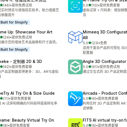
星（满分 5 星）
星（满分 5 星）
(46)
•
提供免费试用
5.0
(10)
•
提供免费套餐
 46 条评论
总共 10 条评论
过实时预览与增强现实技术，助力墙面艺
虚拟试穿 + 尺码表：增加销
品销量提升
货
Built for Shopify
ame Up: Showcase Your Art
Mimeeq 3D Configurat
星（满分 5 星）
(24)
•
提供免费试用
AR
 24 条评论
动展示您的墙体艺术品画框和尺寸选项。
星（满分 5 星）
5.0
(23)
•
免费
总共 23 条评论
适用于复杂产品的可视化 3D/
Built for Shopify
配置器
keke ‑ 定制器 2D & 3D
Angle 3D Configurator
星（满分 5 星）
星（满分 5 星）
(92)
•
提供免费套餐
5.0
(91)
•
提供免费试用
 92 条评论
总共 91 条评论
AI产品定制器卖得更多：3D、AR与虚拟
通过交互式的 3D 产品定制
戴
beTry AI Try On & Size Guide
Aircada ‑ Product Conf
星（满分 5 星）
星（满分 5 星）
(11)
•
提供免费套餐
5.0
(6)
•
提供免费套餐
 11 条评论
总共 6 条评论
用 AI 试穿和精确的尺码指导提高转化率
利用实时 3D 产品定制和 A
进销售
eame: Beauty Virtual Try On
FITS AI virtual try‑on 
星（满分 5 星）
星（满分 5 星）
(8)
•
提供免费套餐
5.0
(6)
•
提供免费套餐