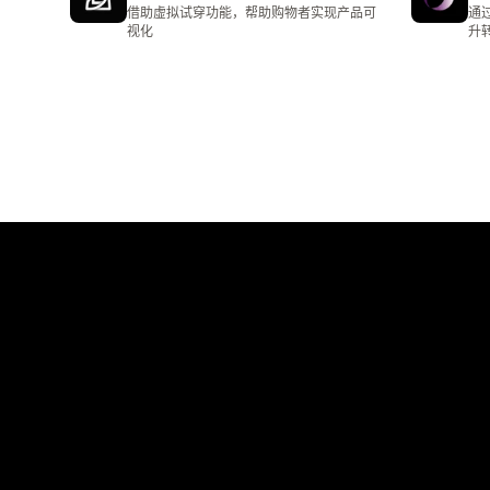
总共 3 条评论
总共
借助虚拟试穿功能，帮助购物者实现产品可
通
视化
升转