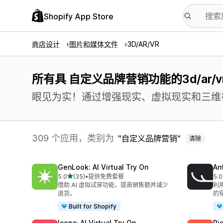
Shopify App Store
商店设计
图片和媒体文件
3D/AR/VR
所有具 自定义品牌营销功能的3d/ar/v
眼见为实！通过增强现实、虚拟现实和三维
309 个应用，类别为
自定义品牌营销
清除
GenLook: AI Virtual Try On
Ant
星（满分 5 星）
5.0
(35)
•
提供免费套餐
5.0
总共 35 条评论
总共
借助 AI 虚拟试穿功能，提高销售额并减少
利
退货。
的
Built for Shopify
Icona: AI Virtual Try On
Pi