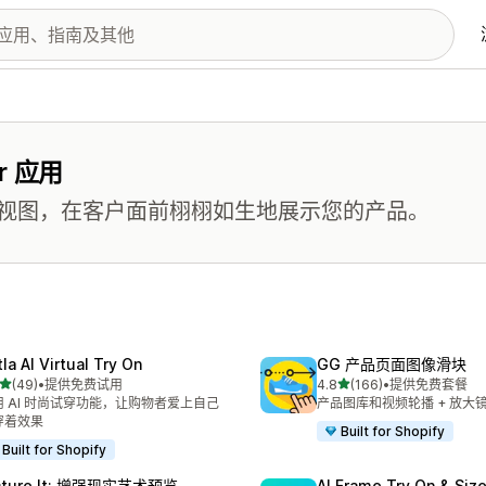
r 应用
视图，在客户面前栩栩如生地展示您的产品。
la AI Virtual Try On
GG 产品页面图像滑块
星（满分 5 星）
星（满分 5 星）
(49)
•
提供免费试用
4.8
(166)
•
提供免费套餐
 49 条评论
总共 166 条评论
用 AI 时尚试穿功能，让购物者爱上自己
产品图库和视频轮播 + 放大镜
穿着效果
Built for Shopify
Built for Shopify
cture It: 增强现实艺术预览
AI Frame Try On & Size