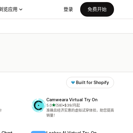
浏览应用
登录
免费开始
Built for Shopify
Camweara Virtual Try On
星（满分 5 星）
5.0
(58)
•
$39/月起
总共 58 条评论
!
准确且经济实惠的虚拟试穿体验，助您提高
销量！
 Chart
Looksy AI Virtual Try‑On