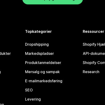
Topkategorier
Ressourcer
Dropshipping
Shopify Hjæ
dukter
Markedspladser
API-dokume
Produktanmeldelser
Shopify Co
g
Mersalg og sampak
Research
E-mailmarkedsføring
SEO
Levering
ion