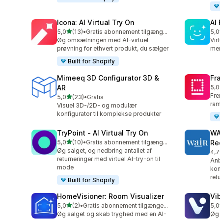
Icona: AI Virtual Try On
AI
ud af 5 stjerner
5,0
(13)
•
Gratis abonnement tilgængeligt
5,0
13 anmeldelser i alt
14 
Øg omsætningen med AI-virtuel
Vir
prøvning for ethvert produkt, du sælger
mer
Built for Shopify
Mimeeq 3D Configurator 3D &
Fr
AR
5,0
24 
Fre
ud af 5 stjerner
5,0
(23)
•
Gratis
23 anmeldelser i alt
ram
Visuel 3D-/2D- og modulær
konfigurator til komplekse produkter
TryPoint ‑ AI Virtual Try On
WA
ud af 5 stjerner
5,0
(10)
•
Gratis abonnement tilgængeligt
Re
10 anmeldelser i alt
Øg salget, og nedbring antallet af
4,7
29 
returneringer med virtuel AI-try-on til
Anb
mode
kon
ret
Built for Shopify
HomeVisioner: Room Visualizer
Vi
ud af 5 stjerner
5,0
(2)
•
Gratis abonnement tilgængeligt
5,0
2 anmeldelser i alt
11 
Øg salget og skab tryghed med en AI-
Øg 