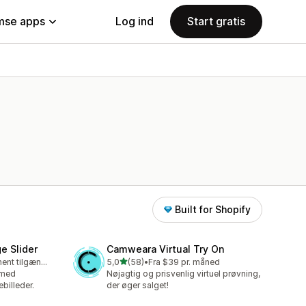
se apps
Log ind
Start gratis
Built for Shopify
e Slider
Camweara Virtual Try On
ud af 5 stjerner
Gratis abonnement tilgængeligt
5,0
(58)
•
Fra $39 pr. måned
58 anmeldelser i alt
 med
Nøjagtig og prisvenlig virtuel prøvning,
billeder.
der øger salget!