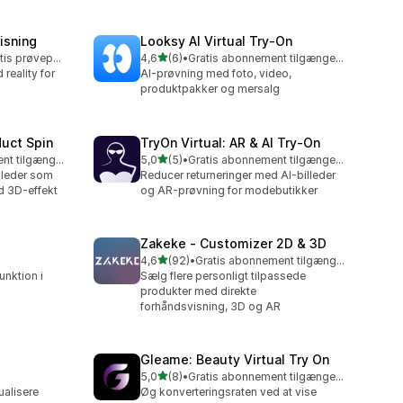
visning
Looksy AI Virtual Try‑On
ud af 5 stjerner
Mulighed for gratis prøveperiode
4,6
(6)
•
Gratis abonnement tilgængeligt
6 anmeldelser i alt
reality for
AI-prøvning med foto, video,
produktpakker og mersalg
duct Spin
TryOn Virtual: AR & AI Try‑On
ud af 5 stjerner
Gratis abonnement tilgængeligt
5,0
(5)
•
Gratis abonnement tilgængeligt
5 anmeldelser i alt
lleder som
Reducer returneringer med AI-billeder
d 3D-effekt
og AR-prøvning for modebutikker
Zakeke ‑ Customizer 2D & 3D
ud af 5 stjerner
4,6
(92)
•
Gratis abonnement tilgængeligt
92 anmeldelser i alt
unktion i
Sælg flere personligt tilpassede
produkter med direkte
forhåndsvisning, 3D og AR
Gleame: Beauty Virtual Try On
ud af 5 stjerner
5,0
(8)
•
Gratis abonnement tilgængeligt
8 anmeldelser i alt
ualisere
Øg konverteringsraten ved at vise