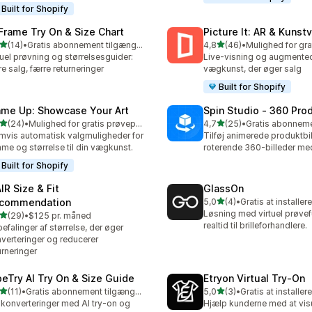
Built for Shopify
 Frame Try On & Size Chart
Picture It: AR & Kunst
ud af 5 stjerner
ud af 5 stjerner
(14)
•
Gratis abonnement tilgængeligt
4,8
(46)
•
anmeldelser i alt
46 anmeldelser i alt
tuel prøvning og størrelsesguider:
Live-visning og augmented 
e salg, færre returneringer
vægkunst, der øger salg
Built for Shopify
ame Up: Showcase Your Art
Spin Studio ‑ 360 Pro
ud af 5 stjerner
ud af 5 stjerner
(24)
•
Mulighed for gratis prøveperiode
4,7
(25)
•
anmeldelser i alt
25 anmeldelser i alt
mvis automatisk valgmuligheder for
Tilføj animerede produktbi
me og størrelse til din vægkunst.
roterende 360-billeder me
Built for Shopify
IR Size & Fit
GlassOn
ud af 5 stjerner
commendation
5,0
(4)
•
Gratis at installere
4 anmeldelser i alt
Løsning med virtuel prøvef
ud af 5 stjerner
(29)
•
$125 pr. måned
anmeldelser i alt
realtid til brilleforhandlere.
efalinger af størrelse, der øger
verteringer og reducerer
urneringer
beTry AI Try On & Size Guide
Etryon Virtual Try‑On
ud af 5 stjerner
ud af 5 stjerner
(11)
•
Gratis abonnement tilgængeligt
5,0
(3)
•
Gratis at installere
anmeldelser i alt
3 anmeldelser i alt
konverteringer med AI try-on og
Hjælp kunderne med at vis