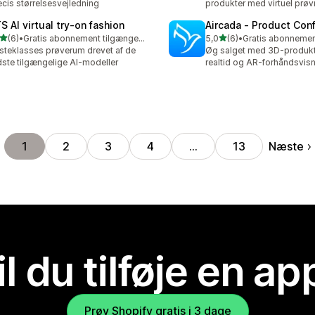
cis størrelsesvejledning
produkter med virtuel prøv
S AI virtual try‑on fashion
Aircada ‑ Product Conf
ud af 5 stjerner
ud af 5 stjerner
(6)
•
Gratis abonnement tilgængeligt
5,0
(6)
•
nmeldelser i alt
6 anmeldelser i alt
steklasses prøverum drevet af de
Øg salget med 3D-produktt
ste tilgængelige AI-modeller
realtid og AR-forhåndsvisn
Næste
1
2
3
4
…
13
il du tilføje en ap
Prøv Shopify gratis i 3 dage