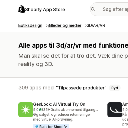
Shopify App Store
Butiksdesign
Billeder og medier
3D/AR/VR
Alle apps til 3d/ar/vr med funktion
Man skal se det for at tro det. Væk dine p
reality og 3D.
309 apps med
Tilpassede produkter
Ryd
GenLook: AI Virtual Try On
Ant
ud af 5 stjerner
5,0
(35)
•
Gratis abonnement tilgængeligt
5,0
35 anmeldelser i alt
49 
Øg salget, og reducer returneringer
Får
med virtuel AI-prøvning.
uds
prø
Built for Shopify