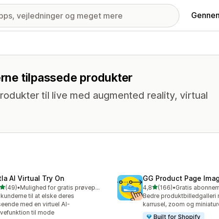
Gennem
erne tilpassede produkter
rodukter til live med augmented reality, virtual
la AI Virtual Try On
GG Product Page Imag
ud af 5 stjerner
ud af 5 stjerner
(49)
•
Mulighed for gratis prøveperiode
4,8
(166)
•
anmeldelser i alt
166 anmeldelser i alt
 kunderne til at elske deres
Bedre produktbilledgalleri
eende med en virtuel AI-
karrusel, zoom og miniature
vefunktion til mode
Built for Shopify