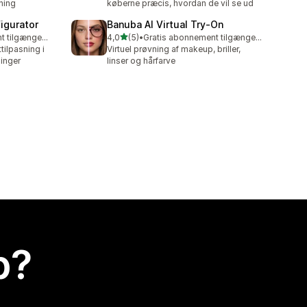
ning
køberne præcis, hvordan de vil se ud
igurator
Banuba AI Virtual Try‑On
ud af 5 stjerner
Gratis abonnement tilgængeligt
4,0
(5)
•
Gratis abonnement tilgængeligt
5 anmeldelser i alt
ilpasning i
Virtuel prøvning af makeup, briller,
inger
linser og hårfarve
p?