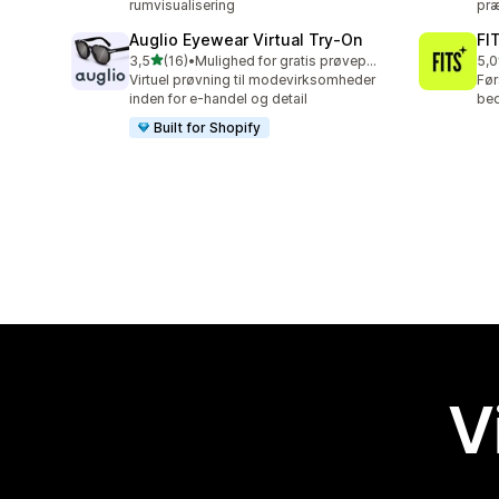
rumvisualisering
præ
Auglio Eyewear Virtual Try‑On
FIT
ud af 5 stjerner
3,5
(16)
•
Mulighed for gratis prøveperiode
5,0
16 anmeldelser i alt
6 a
Virtuel prøvning til modevirksomheder
Før
inden for e-handel og detail
bed
Built for Shopify
V