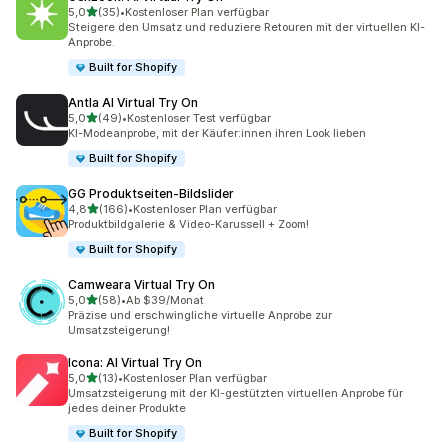
von 5 Sternen
5,0
(35)
•
Kostenloser Plan verfügbar
35 Rezensionen insgesamt
Steigere den Umsatz und reduziere Retouren mit der virtuellen KI-
Anprobe.
Built for Shopify
Antla AI Virtual Try On
von 5 Sternen
5,0
(49)
•
Kostenloser Test verfügbar
49 Rezensionen insgesamt
KI-Modeanprobe, mit der Käufer:innen ihren Look lieben
Built for Shopify
GG Produktseiten‑Bildslider
von 5 Sternen
4,8
(166)
•
Kostenloser Plan verfügbar
166 Rezensionen insgesamt
Produktbildgalerie & Video-Karussell + Zoom!
Built for Shopify
Camweara Virtual Try On
von 5 Sternen
5,0
(58)
•
Ab $39/Monat
58 Rezensionen insgesamt
Präzise und erschwingliche virtuelle Anprobe zur
Umsatzsteigerung!
Icona: AI Virtual Try On
von 5 Sternen
5,0
(13)
•
Kostenloser Plan verfügbar
13 Rezensionen insgesamt
Umsatzsteigerung mit der KI-gestützten virtuellen Anprobe für
jedes deiner Produkte
Built for Shopify