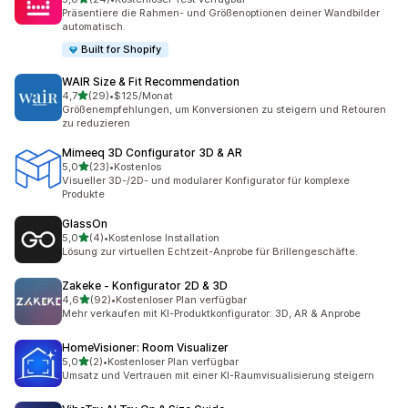
24 Rezensionen insgesamt
Präsentiere die Rahmen- und Größenoptionen deiner Wandbilder
automatisch.
Built for Shopify
WAIR Size & Fit Recommendation
von 5 Sternen
4,7
(29)
•
$125/Monat
29 Rezensionen insgesamt
Größenempfehlungen, um Konversionen zu steigern und Retouren
zu reduzieren
Mimeeq 3D Configurator 3D & AR
von 5 Sternen
5,0
(23)
•
Kostenlos
23 Rezensionen insgesamt
Visueller 3D-/2D- und modularer Konfigurator für komplexe
Produkte
GlassOn
von 5 Sternen
5,0
(4)
•
Kostenlose Installation
4 Rezensionen insgesamt
Lösung zur virtuellen Echtzeit-Anprobe für Brillengeschäfte.
Zakeke ‑ Konfigurator 2D & 3D
von 5 Sternen
4,6
(92)
•
Kostenloser Plan verfügbar
92 Rezensionen insgesamt
Mehr verkaufen mit KI-Produktkonfigurator: 3D, AR & Anprobe
HomeVisioner: Room Visualizer
von 5 Sternen
5,0
(2)
•
Kostenloser Plan verfügbar
2 Rezensionen insgesamt
Umsatz und Vertrauen mit einer KI-Raumvisualisierung steigern