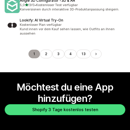
Angle 3D Configurator ‑3D & AR
von 5 Sternen
5,0
(91)
•
Kostenloser Test verfügbar
91 Rezensionen insgesamt
Konversionen durch interaktive 3D-Produktanpassung steigern.
Lookify: AI Virtual Try‑On
Kostenloser Plan verfügbar
Kund:innen vor dem Kauf sehen lassen, wie Outfits an ihnen
aussehen
1
2
3
4
13
Möchtest du eine App
hinzufügen?
Shopify 3 Tage kostenlos testen