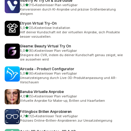
VibeTry AI Try On & Size Guide
von 5 Sternen
5,0
(11)
•
Kostenloser Plan verfügbar
11 Rezensionen insgesamt
Konversionen durch KI-Anprobe und präzise Größenberatung
steigern
Etryon Virtual Try‑On
von 5 Sternen
5,0
(3)
•
Kostenlose Installation
3 Rezensionen insgesamt
Hilf deiner Kundschaft mit der virtuellen Anprobe, sich Produkte
besser vorzustellen.
Gleame: Beauty Virtual Try On
von 5 Sternen
5,0
(8)
•
Kostenloser Plan verfügbar
8 Rezensionen insgesamt
Steigere die CVR, indem du deiner Kundschaft genau zeigst, wie
sie aussehen wird
Aircada ‑ Product Configurator
von 5 Sternen
5,0
(6)
•
Kostenloser Plan verfügbar
6 Rezensionen insgesamt
Umsatzsteigerung durch Live-3D-Produktanpassung und AR-
Vorschauen
Banuba Virtuelle Anprobe
von 5 Sternen
4,0
(5)
•
Kostenloser Plan verfügbar
5 Rezensionen insgesamt
Virtuelle Anprobe für Make-up, Brillen und Haarfarben
Fittingbox Brillen Anprobieren
von 5 Sternen
4,7
(12)
•
Kostenloser Test verfügbar
12 Rezensionen insgesamt
Präzises Online-Brillen-Anprobieren zur Umsatzsteigerung