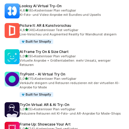
Looksy AI Virtual Try‑On
von 5 Sternen
4,6
(6)
•
Kostenloser Plan verfügbar
6 Rezensionen insgesamt
KI-Foto- und Video-Anprobe mit Bundles und Upsells
Picture It: AR & Kunstvorschau
von 5 Sternen
4,8
(46)
•
Kostenloser Test verfügbar
46 Rezensionen insgesamt
Live-Vorschau und Augmented Reality für Wandkunst steigern
Built for Shopify
AI Frame Try On & Size Chart
von 5 Sternen
5,0
(9)
•
Kostenloser Plan verfügbar
9 Rezensionen insgesamt
Virtuelle Anprobe + Größentabellen: mehr Umsatz, weniger
Retouren
TryPoint ‑ AI Virtual Try On
von 5 Sternen
5,0
(11)
•
Kostenloser Plan verfügbar
11 Rezensionen insgesamt
Verkäufe steigern und Retouren reduzieren mit der virtuellen KI-
Anprobe für Mode
Built for Shopify
TryOn Virtual: AR & AI Try‑On
von 5 Sternen
5,0
(5)
•
Kostenloser Plan verfügbar
5 Rezensionen insgesamt
Reduziere Retouren mit KI-Foto- und AR-Anprobe für Mode-Shops
Frame Up: Showcase Your Art
von 5 Sternen
5,0
(24)
•
Kostenloser Test verfügbar