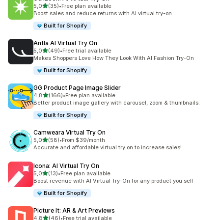
na 5 gwiazdek
5,0
(35)
•
Free plan available
Łączna liczba recenzji: 35
Boost sales and reduce returns with AI virtual try-on.
Built for Shopify
Antla AI Virtual Try On
na 5 gwiazdek
5,0
(49)
•
Free trial available
Łączna liczba recenzji: 49
Makes Shoppers Love How They Look With AI Fashion Try-On
Built for Shopify
GG Product Page Image Slider
na 5 gwiazdek
4,8
(166)
•
Free plan available
Łączna liczba recenzji: 166
Better product image gallery with carousel, zoom & thumbnails.
Built for Shopify
Camweara Virtual Try On
na 5 gwiazdek
5,0
(58)
•
From $39/month
Łączna liczba recenzji: 58
Accurate and affordable virtual try on to increase sales!
Icona: AI Virtual Try On
na 5 gwiazdek
5,0
(13)
•
Free plan available
Łączna liczba recenzji: 13
Boost revenue with AI Virtual Try-On for any product you sell
Built for Shopify
Picture It: AR & Art Previews
na 5 gwiazdek
4,8
(46)
•
Free trial available