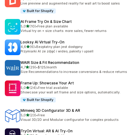
Łączna liczba recenzji: 46
Live preview and augmented reality for wall art to boost sales
Built for Shopify
AI Frame Try On & Size Chart
na 5 gwiazdek
5,0
(10)
•
Free plan available
Łączna liczba recenzji: 10
Virtual try on + size charts: more sales, fewer returns
Looksy AI Virtual Try‑On
na 5 gwiazdek
4,6
(6)
•
Bezpłatny plan jest dostępny
Łączna liczba recenzji: 6
Przymiarki AI ze zdjęć i wideo, pakiety i upsell
WAIR Size & Fit Recommendation
na 5 gwiazdek
4,7
(29)
•
$125/month
Łączna liczba recenzji: 29
Size Recommendations to increase conversions & reduce returns
Frame Up: Showcase Your Art
na 5 gwiazdek
5,0
(24)
•
Free trial available
Łączna liczba recenzji: 24
Showcase your wall art frame and size options, automatically.
Built for Shopify
Mimeeq 3D Configurator 3D & AR
na 5 gwiazdek
5,0
(23)
•
Free
Łączna liczba recenzji: 23
Visual 3D/2D and Modular configurator for complex products
TryOn Virtual: AR & AI Try‑On