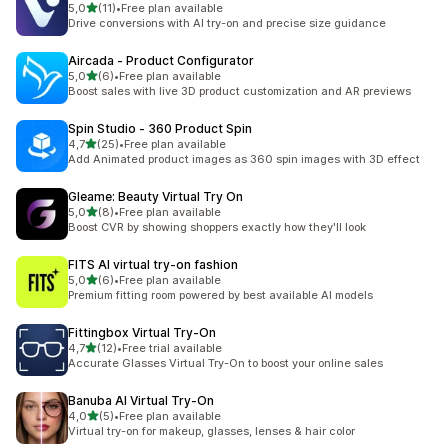
na 5 gwiazdek
5,0
(11)
•
Free plan available
Łączna liczba recenzji: 11
Drive conversions with AI try-on and precise size guidance
Aircada ‑ Product Configurator
na 5 gwiazdek
5,0
(6)
•
Free plan available
Łączna liczba recenzji: 6
Boost sales with live 3D product customization and AR previews
Spin Studio ‑ 360 Product Spin
na 5 gwiazdek
4,7
(25)
•
Free plan available
Łączna liczba recenzji: 25
Add Animated product images as 360 spin images with 3D effect
Gleame: Beauty Virtual Try On
na 5 gwiazdek
5,0
(8)
•
Free plan available
Łączna liczba recenzji: 8
Boost CVR by showing shoppers exactly how they'll look
FITS AI virtual try‑on fashion
na 5 gwiazdek
5,0
(6)
•
Free plan available
Łączna liczba recenzji: 6
Premium fitting room powered by best available AI models
Fittingbox Virtual Try‑On
na 5 gwiazdek
4,7
(12)
•
Free trial available
Łączna liczba recenzji: 12
Accurate Glasses Virtual Try-On to boost your online sales
Banuba AI Virtual Try‑On
na 5 gwiazdek
4,0
(5)
•
Free plan available
Łączna liczba recenzji: 5
Virtual try-on for makeup, glasses, lenses & hair color