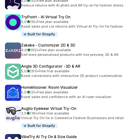
na 5 gwiazdek
5,0
(5)
•
Free plan available
Łączna liczba recenzji: 5
Reduce returns with AI photo and AR try-on for fashion stores
TryPoint ‑ AI Virtual Try On
na 5 gwiazdek
5,0
(9)
•
Free plan available
Łączna liczba recenzji: 9
Boost sales and cut returns with Virtual AI Try-On for fashion
Built for Shopify
Zakeke ‑ Customizer 2D & 3D
na 5 gwiazdek
4,6
(92)
•
Free plan available
Łączna liczba recenzji: 92
Sell more personalized products with live preview, 3D & AR
Angle 3D Configurator ‑3D & AR
na 5 gwiazdek
5,0
(91)
•
Free trial available
Łączna liczba recenzji: 91
Boost conversions with interactive 3D product customization.
HomeVisioner: Room Visualizer
na 5 gwiazdek
5,0
(2)
•
Free plan available
Łączna liczba recenzji: 2
Boost sales and confidence with an AI room visualizer
Auglio Eyewear Virtual Try‑On
na 5 gwiazdek
3,5
(16)
•
Free trial available
Łączna liczba recenzji: 16
Virtual Try-On for e-Commerce Fashion Businesses and retail
Built for Shopify
VibeTry AI Try On & Size Guide