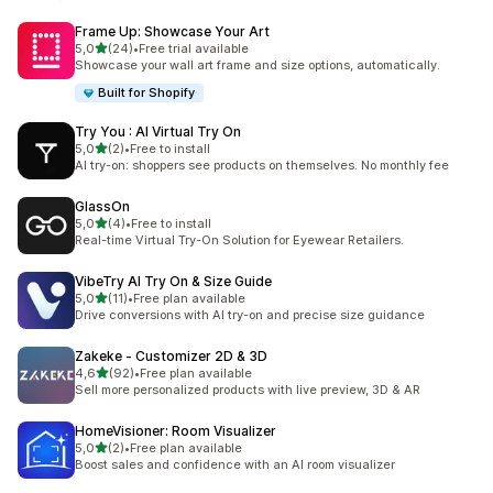
Frame Up: Showcase Your Art
z 5 hvězd
5,0
(24)
•
Free trial available
Celkový počet recenzí: 24
Showcase your wall art frame and size options, automatically.
Built for Shopify
Try You : AI Virtual Try On
z 5 hvězd
5,0
(2)
•
Free to install
Celkový počet recenzí: 2
AI try-on: shoppers see products on themselves. No monthly fee
GlassOn
z 5 hvězd
5,0
(4)
•
Free to install
Celkový počet recenzí: 4
Real-time Virtual Try-On Solution for Eyewear Retailers.
VibeTry AI Try On & Size Guide
z 5 hvězd
5,0
(11)
•
Free plan available
Celkový počet recenzí: 11
Drive conversions with AI try-on and precise size guidance
Zakeke ‑ Customizer 2D & 3D
z 5 hvězd
4,6
(92)
•
Free plan available
Celkový počet recenzí: 92
Sell more personalized products with live preview, 3D & AR
HomeVisioner: Room Visualizer
z 5 hvězd
5,0
(2)
•
Free plan available
Celkový počet recenzí: 2
Boost sales and confidence with an AI room visualizer