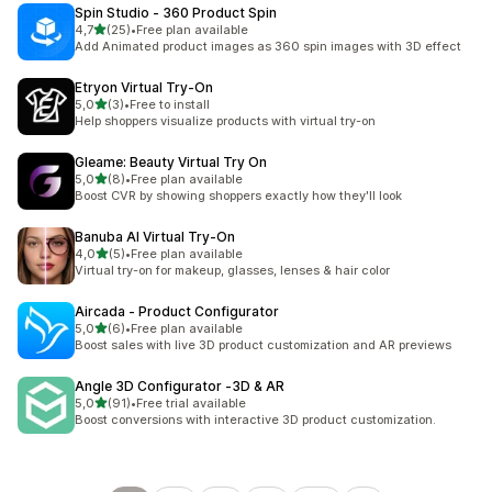
Spin Studio ‑ 360 Product Spin
z 5 hvězd
4,7
(25)
•
Free plan available
Celkový počet recenzí: 25
Add Animated product images as 360 spin images with 3D effect
Etryon Virtual Try‑On
z 5 hvězd
5,0
(3)
•
Free to install
Celkový počet recenzí: 3
Help shoppers visualize products with virtual try-on
Gleame: Beauty Virtual Try On
z 5 hvězd
5,0
(8)
•
Free plan available
Celkový počet recenzí: 8
Boost CVR by showing shoppers exactly how they'll look
Banuba AI Virtual Try‑On
z 5 hvězd
4,0
(5)
•
Free plan available
Celkový počet recenzí: 5
Virtual try-on for makeup, glasses, lenses & hair color
Aircada ‑ Product Configurator
z 5 hvězd
5,0
(6)
•
Free plan available
Celkový počet recenzí: 6
Boost sales with live 3D product customization and AR previews
Angle 3D Configurator ‑3D & AR
z 5 hvězd
5,0
(91)
•
Free trial available
Celkový počet recenzí: 91
Boost conversions with interactive 3D product customization.