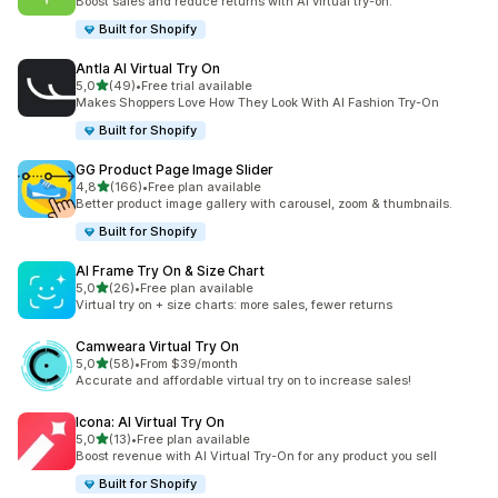
Boost sales and reduce returns with AI virtual try-on.
Built for Shopify
Antla AI Virtual Try On
z 5 hvězd
5,0
(49)
•
Free trial available
Celkový počet recenzí: 49
Makes Shoppers Love How They Look With AI Fashion Try-On
Built for Shopify
GG Product Page Image Slider
z 5 hvězd
4,8
(166)
•
Free plan available
Celkový počet recenzí: 166
Better product image gallery with carousel, zoom & thumbnails.
Built for Shopify
AI Frame Try On & Size Chart
z 5 hvězd
5,0
(26)
•
Free plan available
Celkový počet recenzí: 26
Virtual try on + size charts: more sales, fewer returns
Camweara Virtual Try On
z 5 hvězd
5,0
(58)
•
From $39/month
Celkový počet recenzí: 58
Accurate and affordable virtual try on to increase sales!
Icona: AI Virtual Try On
z 5 hvězd
5,0
(13)
•
Free plan available
Celkový počet recenzí: 13
Boost revenue with AI Virtual Try-On for any product you sell
Built for Shopify