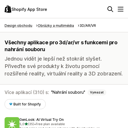
Shopify App Store
Design obchodu
Obrázky a multimédia
3D/AR/VR
Všechny aplikace pro 3d/ar/vr s funkcemi pro
nahrání souboru
Jednou vidět je lepší než stokrát slyšet.
Přiveďte své produkty k životu pomocí
rozšířené reality, virtuální reality a 3D zobrazení.
Více aplikací (310) s:
Nahrání souboru
Vymazat
Built for Shopify
GenLook: AI Virtual Try On
z 5 hvězd
5,0
(35)
•
Free plan available
Celkový počet recenzí: 35