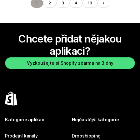
1
2
3
4
13
Chcete přidat nějakou
aplikaci?
Vyzkoušejte si Shopify zdarma na 3 dny
Kategorie aplikací
Nejčastější kategorie
Prodejní kanály
Dropshipping