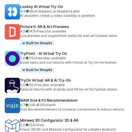
Looksy AI Virtual Try‑On
z 5 hvězd
4,6
(6)
•
K dispozici je bezplatný plán
Celkový počet recenzí: 6
AI zkoušení z fotek a videa s balíčky a upsellem
Picture It: AR & Art Previews
z 5 hvězd
4,5
(47)
•
Free trial available
Celkový počet recenzí: 47
Live preview and augmented reality for wall art to boost sales
Built for Shopify
TryPoint ‑ AI Virtual Try On
z 5 hvězd
5,0
(11)
•
Free plan available
Celkový počet recenzí: 11
Boost sales and cut returns with Virtual AI Try-On for fashion
Built for Shopify
TryOn Virtual: AR & AI Try‑On
z 5 hvězd
5,0
(5)
•
Free plan available
Celkový počet recenzí: 5
Reduce returns with AI photo and AR try-on for fashion stores
WAIR Size & Fit Recommendation
z 5 hvězd
4,7
(29)
•
$125/month
Celkový počet recenzí: 29
Size Recommendations to increase conversions & reduce returns
Mimeeq 3D Configurator 3D & AR
z 5 hvězd
5,0
(23)
•
Free
Celkový počet recenzí: 23
Visual 3D/2D and Modular configurator for complex products