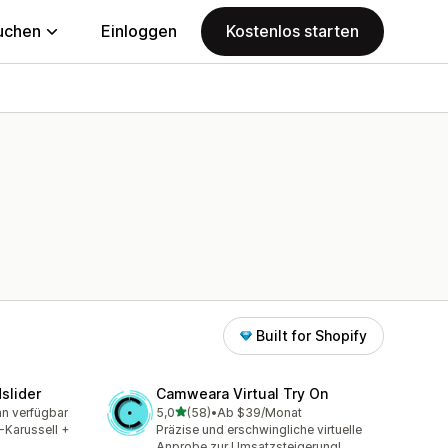
uchen
Einloggen
Kostenlos starten
Built for Shopify
slider
Camweara Virtual Try On
von 5 Sternen
an verfügbar
5,0
(58)
•
Ab $39/Monat
mt
58 Rezensionen insgesamt
-Karussell +
Präzise und erschwingliche virtuelle
Anprobe zur Umsatzsteigerung!