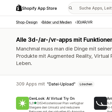
Shopify App Store
Shop-Design
Bilder und Medien
3D/AR/VR
Alle 3d-/ar-/vr-apps mit Funktione
Manchmal muss man die Dinge mit seine
Produkte mit Augmented Reality, Virtual
Leben.
309 Apps mit
Datei-Upload
Löschen
GenLook: AI Virtual Try On
Ant
von 5 Sternen
5,0
(35)
•
Kostenloser Plan verfügbar
5,0
35 Rezensionen insgesamt
49 
Steigere den Umsatz und reduziere
KI-
Retouren mit der virtuellen KI-Anprobe.
ihr