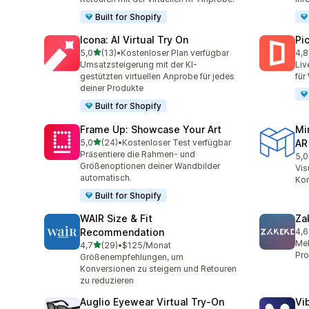
Built for Shopify
Icona: AI Virtual Try On
Pi
von 5 Sternen
5,0
(13)
•
Kostenloser Plan verfügbar
4,8
13 Rezensionen insgesamt
46 
Umsatzsteigerung mit der KI-
Liv
gestützten virtuellen Anprobe für jedes
für
deiner Produkte
Built for Shopify
Frame Up: Showcase Your Art
Mi
von 5 Sternen
5,0
(24)
•
Kostenloser Test verfügbar
AR
24 Rezensionen insgesamt
Präsentiere die Rahmen- und
5,0
23 
Größenoptionen deiner Wandbilder
Vis
automatisch.
Kon
Built for Shopify
WAIR Size & Fit
Za
Recommendation
4,6
92 
Meh
von 5 Sternen
4,7
(29)
•
$125/Monat
29 Rezensionen insgesamt
Pro
Größenempfehlungen, um
Konversionen zu steigern und Retouren
zu reduzieren
Auglio Eyewear Virtual Try‑On
Vi