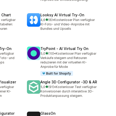
 Chart
Looksy AI Virtual Try‑On
von 5 Sternen
 verfügbar
4,6
(6)
•
Kostenloser Plan verfügbar
6 Rezensionen insgesamt
tabellen:
KI-Foto- und Video-Anprobe mit
ouren
Bundles und Upsells
 Try‑On
TryPoint ‑ AI Virtual Try On
von 5 Sternen
verfügbar
5,0
(10)
•
Kostenloser Plan verfügbar
10 Rezensionen insgesamt
-Foto- und
Verkäufe steigern und Retouren
ops
reduzieren mit der virtuellen KI-
Anprobe für Mode
Built for Shopify
isualizer
Angle 3D Configurator ‑3D & AR
von 5 Sternen
verfügbar
5,0
(91)
•
Kostenloser Test verfügbar
91 Rezensionen insgesamt
iner KI-
Konversionen durch interaktive 3D-
rn
Produktanpassung steigern.
igurator
GlassOn