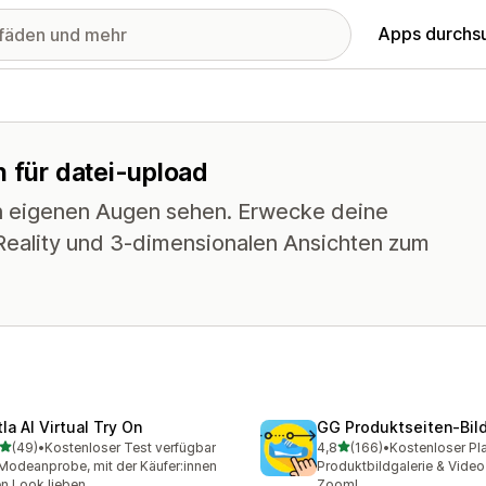
Apps durchs
n für datei-upload
n eigenen Augen sehen. Erwecke deine
 Reality und 3-dimensionalen Ansichten zum
la AI Virtual Try On
GG Produktseiten‑Bild
von 5 Sternen
von 5 Sternen
(49)
•
Kostenloser Test verfügbar
4,8
(166)
•
Kostenloser Pl
Rezensionen insgesamt
166 Rezensionen insgesa
Modeanprobe, mit der Käufer:innen
Produktbildgalerie & Video
en Look lieben
Zoom!