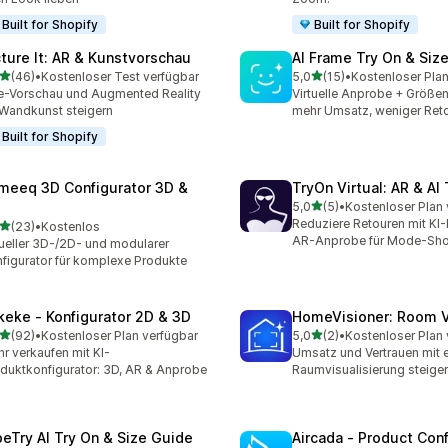
Built for Shopify
Built for Shopify
cture It: AR & Kunstvorschau
AI Frame Try On & Size
von 5 Sternen
von 5 Sternen
(46)
•
Kostenloser Test verfügbar
5,0
(15)
•
Kostenloser Plan
Rezensionen insgesamt
15 Rezensionen insgesamt
e-Vorschau und Augmented Reality
Virtuelle Anprobe + Größen
 Wandkunst steigern
mehr Umsatz, weniger Ret
Built for Shopify
meeq 3D Configurator 3D &
TryOn Virtual: AR & AI
von 5 Sternen
5,0
(5)
•
Kostenloser Plan 
5 Rezensionen insgesamt
Reduziere Retouren mit KI
von 5 Sternen
(23)
•
Kostenlos
Rezensionen insgesamt
AR-Anprobe für Mode-Sh
ueller 3D-/2D- und modularer
figurator für komplexe Produkte
keke ‑ Konfigurator 2D & 3D
HomeVisioner: Room V
von 5 Sternen
von 5 Sternen
(92)
•
Kostenloser Plan verfügbar
5,0
(2)
•
Kostenloser Plan 
Rezensionen insgesamt
2 Rezensionen insgesamt
r verkaufen mit KI-
Umsatz und Vertrauen mit e
duktkonfigurator: 3D, AR & Anprobe
Raumvisualisierung steige
beTry AI Try On & Size Guide
Aircada ‑ Product Conf