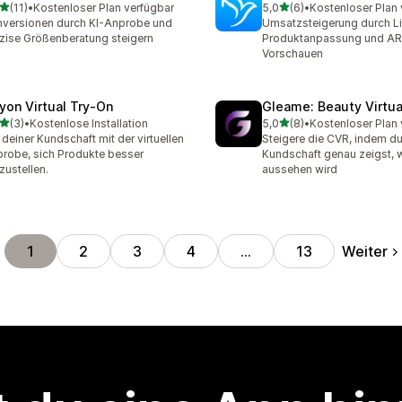
von 5 Sternen
von 5 Sternen
(11)
•
Kostenloser Plan verfügbar
5,0
(6)
•
Kostenloser Plan 
Rezensionen insgesamt
6 Rezensionen insgesamt
versionen durch KI-Anprobe und
Umsatzsteigerung durch L
zise Größenberatung steigern
Produktanpassung und AR
Vorschauen
ryon Virtual Try‑On
Gleame: Beauty Virtua
von 5 Sternen
von 5 Sternen
(3)
•
Kostenlose Installation
5,0
(8)
•
Kostenloser Plan 
ezensionen insgesamt
8 Rezensionen insgesamt
f deiner Kundschaft mit der virtuellen
Steigere die CVR, indem du
robe, sich Produkte besser
Kundschaft genau zeigst, w
zustellen.
aussehen wird
Weiter
1
2
3
4
…
13