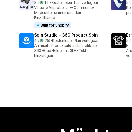
von 5 Sternen
3,5
(16)
•
Kostenloser Test verfügbar
5,0
16 Rezensionen insgesamt
11 
Virtuelle Anprobe für E-Commerce-
Kon
Modeunternehmen und den
prä
Einzelhandel
Built for Shopify
Spin Studio ‑ 360 Product Spin
Et
von 5 Sternen
4,7
(25)
•
Kostenloser Plan verfügbar
5,0
25 Rezensionen insgesamt
3 R
Animierte Produktbilder als drehbare
Hil
360-Grad-Bilder mit 3D-Effekt
Anp
hinzufügen
vor