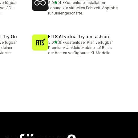
von 5 Sternen
verfügbar
5,0
(4)
•
Kostenlose Installation
4 Rezensionen insgesamt
ive-3D-
Lösung zur virtuellen Echtzeit-Anprobe
-
für Brillengeschäfte.
l Try On
FITS AI virtual try‑on fashion
von 5 Sternen
verfügbar
5,0
(6)
•
Kostenloser Plan verfügbar
6 Rezensionen insgesamt
 deiner
Premium-Umkleidekabine auf Basis
ie sie
der besten verfügbaren KI-Modelle