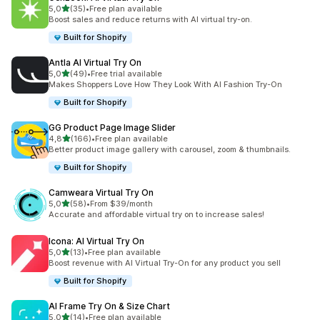
na 5 gwiazdek
5,0
(35)
•
Free plan available
Łączna liczba recenzji: 35
Boost sales and reduce returns with AI virtual try-on.
Built for Shopify
Antla AI Virtual Try On
na 5 gwiazdek
5,0
(49)
•
Free trial available
Łączna liczba recenzji: 49
Makes Shoppers Love How They Look With AI Fashion Try-On
Built for Shopify
GG Product Page Image Slider
na 5 gwiazdek
4,8
(166)
•
Free plan available
Łączna liczba recenzji: 166
Better product image gallery with carousel, zoom & thumbnails.
Built for Shopify
Camweara Virtual Try On
na 5 gwiazdek
5,0
(58)
•
From $39/month
Łączna liczba recenzji: 58
Accurate and affordable virtual try on to increase sales!
Icona: AI Virtual Try On
na 5 gwiazdek
5,0
(13)
•
Free plan available
Łączna liczba recenzji: 13
Boost revenue with AI Virtual Try-On for any product you sell
Built for Shopify
AI Frame Try On & Size Chart
na 5 gwiazdek
5,0
(14)
•
Free plan available