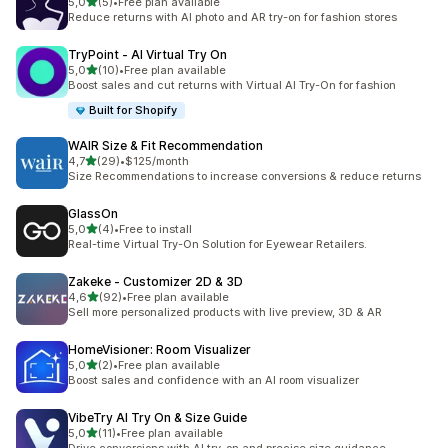
na 5 gwiazdek
5,0
(5)
•
Free plan available
Łączna liczba recenzji: 5
Reduce returns with AI photo and AR try-on for fashion stores
TryPoint ‑ AI Virtual Try On
na 5 gwiazdek
5,0
(10)
•
Free plan available
Łączna liczba recenzji: 10
Boost sales and cut returns with Virtual AI Try-On for fashion
Built for Shopify
WAIR Size & Fit Recommendation
na 5 gwiazdek
4,7
(29)
•
$125/month
Łączna liczba recenzji: 29
Size Recommendations to increase conversions & reduce returns
GlassOn
na 5 gwiazdek
5,0
(4)
•
Free to install
Łączna liczba recenzji: 4
Real-time Virtual Try-On Solution for Eyewear Retailers.
Zakeke ‑ Customizer 2D & 3D
na 5 gwiazdek
4,6
(92)
•
Free plan available
Łączna liczba recenzji: 92
Sell more personalized products with live preview, 3D & AR
HomeVisioner: Room Visualizer
na 5 gwiazdek
5,0
(2)
•
Free plan available
Łączna liczba recenzji: 2
Boost sales and confidence with an AI room visualizer
VibeTry AI Try On & Size Guide
na 5 gwiazdek
5,0
(11)
•
Free plan available
Łączna liczba recenzji: 11