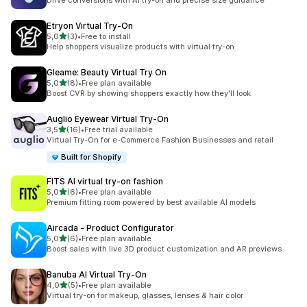
Drive conversions with AI try-on and precise size guidance
Etryon Virtual Try‑On
na 5 gwiazdek
5,0
(3)
•
Free to install
Łączna liczba recenzji: 3
Help shoppers visualize products with virtual try-on
Gleame: Beauty Virtual Try On
na 5 gwiazdek
5,0
(8)
•
Free plan available
Łączna liczba recenzji: 8
Boost CVR by showing shoppers exactly how they'll look
Auglio Eyewear Virtual Try‑On
na 5 gwiazdek
3,5
(16)
•
Free trial available
Łączna liczba recenzji: 16
Virtual Try-On for e-Commerce Fashion Businesses and retail
Built for Shopify
FITS AI virtual try‑on fashion
na 5 gwiazdek
5,0
(6)
•
Free plan available
Łączna liczba recenzji: 6
Premium fitting room powered by best available AI models
Aircada ‑ Product Configurator
na 5 gwiazdek
5,0
(6)
•
Free plan available
Łączna liczba recenzji: 6
Boost sales with live 3D product customization and AR previews
Banuba AI Virtual Try‑On
na 5 gwiazdek
4,0
(5)
•
Free plan available
Łączna liczba recenzji: 5
Virtual try-on for makeup, glasses, lenses & hair color