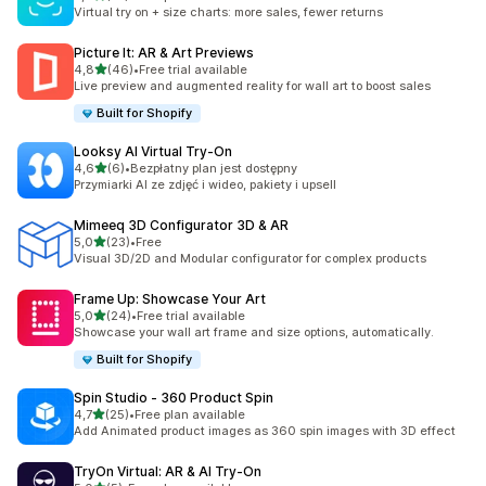
Łączna liczba recenzji: 14
Virtual try on + size charts: more sales, fewer returns
Picture It: AR & Art Previews
na 5 gwiazdek
4,8
(46)
•
Free trial available
Łączna liczba recenzji: 46
Live preview and augmented reality for wall art to boost sales
Built for Shopify
Looksy AI Virtual Try‑On
na 5 gwiazdek
4,6
(6)
•
Bezpłatny plan jest dostępny
Łączna liczba recenzji: 6
Przymiarki AI ze zdjęć i wideo, pakiety i upsell
Mimeeq 3D Configurator 3D & AR
na 5 gwiazdek
5,0
(23)
•
Free
Łączna liczba recenzji: 23
Visual 3D/2D and Modular configurator for complex products
Frame Up: Showcase Your Art
na 5 gwiazdek
5,0
(24)
•
Free trial available
Łączna liczba recenzji: 24
Showcase your wall art frame and size options, automatically.
Built for Shopify
Spin Studio ‑ 360 Product Spin
na 5 gwiazdek
4,7
(25)
•
Free plan available
Łączna liczba recenzji: 25
Add Animated product images as 360 spin images with 3D effect
TryOn Virtual: AR & AI Try‑On