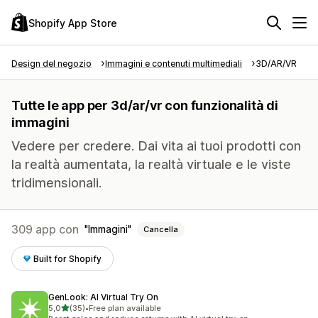
Shopify App Store
Design del negozio
Immagini e contenuti multimediali
3D/AR/VR
Tutte le app per 3d/ar/vr con funzionalità di
immagini
Vedere per credere. Dai vita ai tuoi prodotti con
la realtà aumentata, la realtà virtuale e le viste
tridimensionali.
309 app con
Immagini
Cancella
Built for Shopify
GenLook: AI Virtual Try On
stelle su 5
5,0
(35)
•
Free plan available
35 recensioni totali