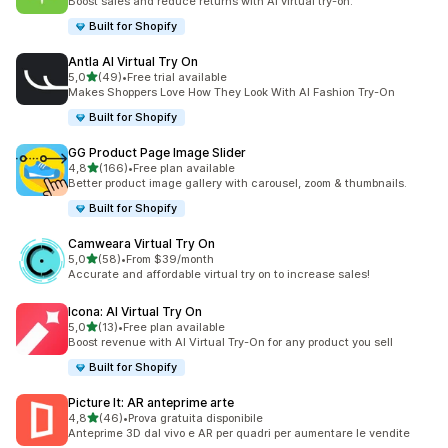
Boost sales and reduce returns with AI virtual try-on.
Built for Shopify
Antla AI Virtual Try On
stelle su 5
5,0
(49)
•
Free trial available
49 recensioni totali
Makes Shoppers Love How They Look With AI Fashion Try-On
Built for Shopify
GG Product Page Image Slider
stelle su 5
4,8
(166)
•
Free plan available
166 recensioni totali
Better product image gallery with carousel, zoom & thumbnails.
Built for Shopify
Camweara Virtual Try On
stelle su 5
5,0
(58)
•
From $39/month
58 recensioni totali
Accurate and affordable virtual try on to increase sales!
Icona: AI Virtual Try On
stelle su 5
5,0
(13)
•
Free plan available
13 recensioni totali
Boost revenue with AI Virtual Try-On for any product you sell
Built for Shopify
Picture It: AR anteprime arte
stelle su 5
4,8
(46)
•
Prova gratuita disponibile
46 recensioni totali
Anteprime 3D dal vivo e AR per quadri per aumentare le vendite