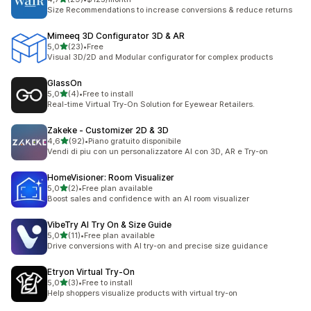
29 recensioni totali
Size Recommendations to increase conversions & reduce returns
Mimeeq 3D Configurator 3D & AR
stelle su 5
5,0
(23)
•
Free
23 recensioni totali
Visual 3D/2D and Modular configurator for complex products
GlassOn
stelle su 5
5,0
(4)
•
Free to install
4 recensioni totali
Real-time Virtual Try-On Solution for Eyewear Retailers.
Zakeke ‑ Customizer 2D & 3D
stelle su 5
4,6
(92)
•
Piano gratuito disponibile
92 recensioni totali
Vendi di piu con un personalizzatore AI con 3D, AR e Try-on
HomeVisioner: Room Visualizer
stelle su 5
5,0
(2)
•
Free plan available
2 recensioni totali
Boost sales and confidence with an AI room visualizer
VibeTry AI Try On & Size Guide
stelle su 5
5,0
(11)
•
Free plan available
11 recensioni totali
Drive conversions with AI try-on and precise size guidance
Etryon Virtual Try‑On
stelle su 5
5,0
(3)
•
Free to install
3 recensioni totali
Help shoppers visualize products with virtual try-on