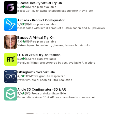
Gleame: Beauty Virtual Try On
stelle su 5
5,0
(8)
•
Free plan available
8 recensioni totali
Boost CVR by showing shoppers exactly how they'll look
Aircada ‑ Product Configurator
stelle su 5
5,0
(6)
•
Free plan available
6 recensioni totali
Boost sales with live 3D product customization and AR previews
Banuba AI Virtual Try‑On
stelle su 5
4,0
(5)
•
Free plan available
5 recensioni totali
Virtual try-on for makeup, glasses, lenses & hair color
FITS AI virtual try‑on fashion
stelle su 5
5,0
(5)
•
Free plan available
5 recensioni totali
Premium fitting room powered by best available AI models
Fittingbox Prova Virtuale
stelle su 5
4,7
(12)
•
Prova gratuita disponibile
12 recensioni totali
Prova virtuale di occhiali ultra-realistico
Angle 3D Configurator ‑3D & AR
stelle su 5
5,0
(91)
•
Prova gratuita disponibile
91 recensioni totali
Personalizzazione 3D & AR per aumentare le conversioni