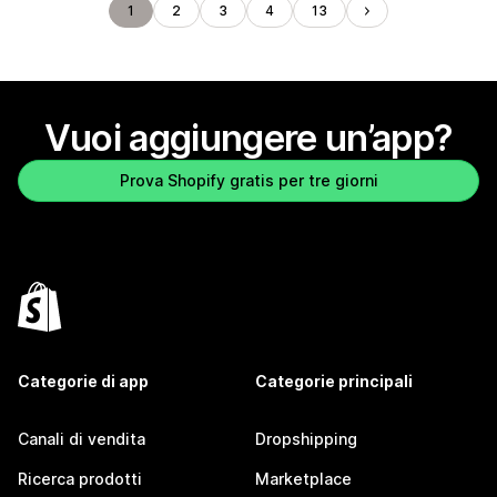
1
2
3
4
13
Vuoi aggiungere un’app?
Prova Shopify gratis per tre giorni
Categorie di app
Categorie principali
Canali di vendita
Dropshipping
Ricerca prodotti
Marketplace