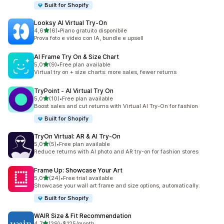
Built for Shopify
Looksy AI Virtual Try‑On
stelle su 5
4,6
(6)
•
Piano gratuito disponibile
6 recensioni totali
Prova foto e video con IA, bundle e upsell
AI Frame Try On & Size Chart
stelle su 5
5,0
(9)
•
Free plan available
9 recensioni totali
Virtual try on + size charts: more sales, fewer returns
TryPoint ‑ AI Virtual Try On
stelle su 5
5,0
(10)
•
Free plan available
10 recensioni totali
Boost sales and cut returns with Virtual AI Try-On for fashion
Built for Shopify
TryOn Virtual: AR & AI Try‑On
stelle su 5
5,0
(5)
•
Free plan available
5 recensioni totali
Reduce returns with AI photo and AR try-on for fashion stores
Frame Up: Showcase Your Art
stelle su 5
5,0
(24)
•
Free trial available
24 recensioni totali
Showcase your wall art frame and size options, automatically.
Built for Shopify
WAIR Size & Fit Recommendation
stelle su 5
4,7
(29)
•
$125/month