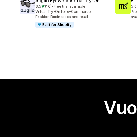
Auglio Eyewear Virtual Try‑On
FIT
stelle su 5
3,5
(16)
•
Free trial available
5,0
16 recensioni totali
6 r
Virtual Try-On for e-Commerce
Pre
Fashion Businesses and retail
ava
Built for Shopify
Vuo