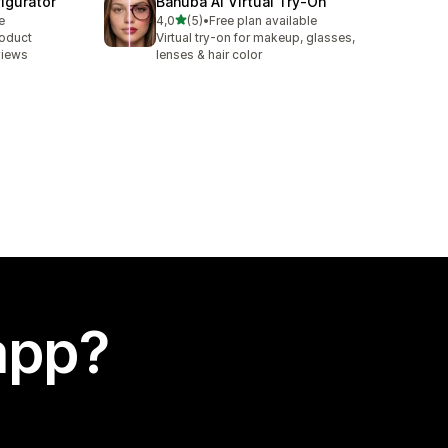
igurator
Banuba AI Virtual Try‑On
stelle su 5
e
4,0
(5)
•
Free plan available
5 recensioni totali
roduct
Virtual try-on for makeup, glasses,
views
lenses & hair color
app?