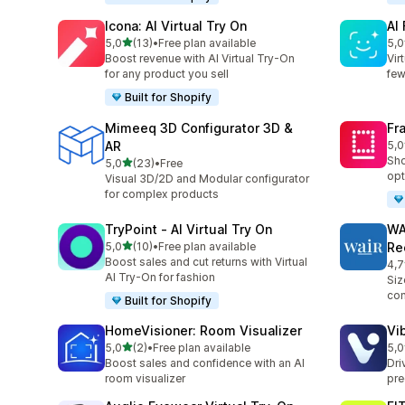
Icona: AI Virtual Try On
AI
stelle su 5
5,0
(13)
•
Free plan available
5,0
13 recensioni totali
14 
Boost revenue with AI Virtual Try-On
Vir
for any product you sell
few
Built for Shopify
Mimeeq 3D Configurator 3D &
Fr
AR
5,0
24 
Sho
stelle su 5
5,0
(23)
•
Free
23 recensioni totali
opt
Visual 3D/2D and Modular configurator
for complex products
TryPoint ‑ AI Virtual Try On
WA
stelle su 5
5,0
(10)
•
Free plan available
Re
10 recensioni totali
Boost sales and cut returns with Virtual
4,7
29 
AI Try-On for fashion
Siz
con
Built for Shopify
HomeVisioner: Room Visualizer
Vi
stelle su 5
5,0
(2)
•
Free plan available
5,0
2 recensioni totali
11 
Boost sales and confidence with an AI
Dri
room visualizer
pre