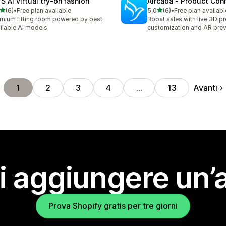
S AI virtual try‑on fashion
Aircada ‑ Product Conf
stelle su 5
stelle su 5
(6)
•
Free plan available
5,0
(6)
•
Free plan availabl
ecensioni totali
6 recensioni totali
mium fitting room powered by best
Boost sales with live 3D p
ilable AI models
customization and AR pre
Avanti
1
2
3
4
…
13
i aggiungere un’
Prova Shopify gratis per tre giorni