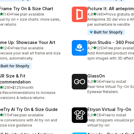
 Frame Try On & Size Chart
Picture It: AR antepri
stelle su 5
stelle su 5
(14)
•
Free plan available
4,8
(46)
•
Prova gratuita d
recensioni totali
46 recensioni totali
tual try on + size charts: more sales,
Anteprime 3D dal vivo e AR
er returns
per aumentare le vendite
Built for Shopify
ame Up: Showcase Your Art
Spin Studio ‑ 360 Pro
stelle su 5
stelle su 5
(24)
•
Free trial available
4,7
(25)
•
Free plan availa
recensioni totali
25 recensioni totali
wcase your wall art frame and size
Add Animated product im
ions, automatically.
spin images with 3D effect
Built for Shopify
IR Size & Fit
GlassOn
stelle su 5
commendation
5,0
(4)
•
Free to install
4 recensioni totali
Real-time Virtual Try-On So
stelle su 5
(29)
•
$125/month
recensioni totali
Eyewear Retailers.
e Recommendations to increase
versions & reduce returns
beTry AI Try On & Size Guide
Etryon Virtual Try‑On
stelle su 5
stelle su 5
(11)
•
Free plan available
5,0
(3)
•
Free to install
recensioni totali
3 recensioni totali
ve conversions with AI try-on and
Help shoppers visualize p
cise size guidance
virtual try-on