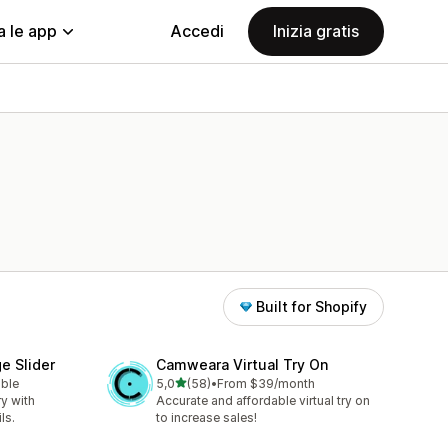
a le app
Accedi
Inizia gratis
Built for Shopify
e Slider
Camweara Virtual Try On
stelle su 5
able
5,0
(58)
•
From $39/month
58 recensioni totali
ry with
Accurate and affordable virtual try on
ls.
to increase sales!