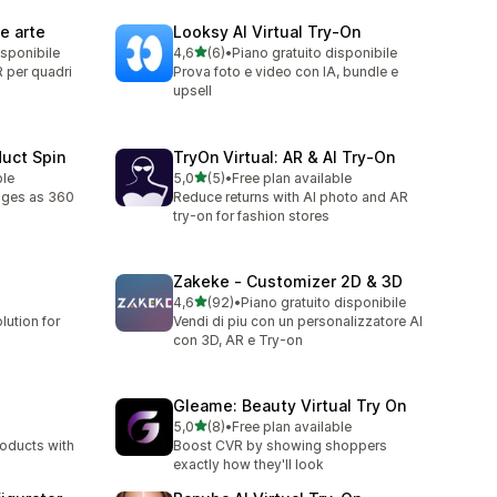
me arte
Looksy AI Virtual Try‑On
stelle su 5
isponibile
4,6
(6)
•
Piano gratuito disponibile
6 recensioni totali
 per quadri
Prova foto e video con IA, bundle e
upsell
duct Spin
TryOn Virtual: AR & AI Try‑On
stelle su 5
ble
5,0
(5)
•
Free plan available
5 recensioni totali
ages as 360
Reduce returns with AI photo and AR
try-on for fashion stores
Zakeke ‑ Customizer 2D & 3D
stelle su 5
4,6
(92)
•
Piano gratuito disponibile
92 recensioni totali
lution for
Vendi di piu con un personalizzatore AI
con 3D, AR e Try-on
Gleame: Beauty Virtual Try On
stelle su 5
5,0
(8)
•
Free plan available
8 recensioni totali
roducts with
Boost CVR by showing shoppers
exactly how they'll look