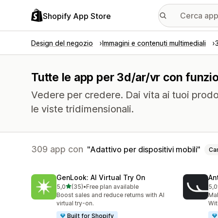
Shopify App Store
Design del negozio
Immagini e contenuti multimediali
Tutte le app per 3d/ar/vr con funzion
Vedere per credere. Dai vita ai tuoi prodot
le viste tridimensionali.
309 app con
Adattivo per dispositivi mobili
Can
GenLook: AI Virtual Try On
Ant
stelle su 5
5,0
(35)
•
Free plan available
5,0
35 recensioni totali
49 
Boost sales and reduce returns with AI
Ma
virtual try-on.
Wit
Built for Shopify