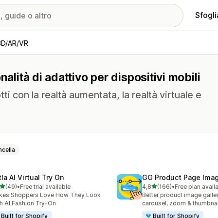
Sfogli
3D/AR/VR
alità di adattivo per dispositivi mobili
ti con la realtà aumentata, la realtà virtuale e
cella
la AI Virtual Try On
GG Product Page Imag
stelle su 5
stelle su 5
(49)
•
Free trial available
4,8
(166)
•
Free plan avail
recensioni totali
166 recensioni totali
kes Shoppers Love How They Look
Better product image galle
h AI Fashion Try-On
carousel, zoom & thumbnai
Built for Shopify
Built for Shopify