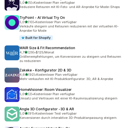
von 5 Sternen
5,0
(5)
•
Kostenloser Plan verfügbar
5 Rezensionen insgesamt
Reduziere Retouren mit KI-Foto- und AR-Anprobe für Mode-Shops
TryPoint ‑ AI Virtual Try On
von 5 Sternen
5,0
(10)
•
Kostenloser Plan verfügbar
10 Rezensionen insgesamt
Verkäufe steigern und Retouren reduzieren mit der virtuellen KI-
Anprobe für Mode
Built for Shopify
WAIR Size & Fit Recommendation
von 5 Sternen
4,7
(29)
•
$125/Monat
29 Rezensionen insgesamt
Größenempfehlungen, um Konversionen zu steigern und Retouren
zu reduzieren
Zakeke ‑ Konfigurator 2D & 3D
von 5 Sternen
4,6
(92)
•
Kostenloser Plan verfügbar
92 Rezensionen insgesamt
Mehr verkaufen mit KI-Produktkonfigurator: 3D, AR & Anprobe
HomeVisioner: Room Visualizer
von 5 Sternen
5,0
(2)
•
Kostenloser Plan verfügbar
2 Rezensionen insgesamt
Umsatz und Vertrauen mit einer KI-Raumvisualisierung steigern
Angle 3D Configurator ‑3D & AR
von 5 Sternen
5,0
(91)
•
Kostenloser Test verfügbar
91 Rezensionen insgesamt
Konversionen durch interaktive 3D-Produktanpassung steigern.