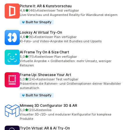
Picture It: AR & Kunstvorschau
von 5 Sternen
4,8
(46)
•
Kostenloser Test verfügbar
46 Rezensionen insgesamt
Live-Vorschau und Augmented Reality für Wandkunst steigern
Built for Shopify
Looksy AI Virtual Try‑On
von 5 Sternen
4,6
(6)
•
Kostenloser Plan verfügbar
6 Rezensionen insgesamt
KI-Foto- und Video-Anprobe mit Bundles und Upsells
AI Frame Try On & Size Chart
von 5 Sternen
5,0
(11)
•
Kostenloser Plan verfügbar
11 Rezensionen insgesamt
Virtuelle Anprobe + Größentabellen: mehr Umsatz, weniger
Retouren
Frame Up: Showcase Your Art
von 5 Sternen
5,0
(24)
•
Kostenloser Test verfügbar
24 Rezensionen insgesamt
Präsentiere die Rahmen- und Größenoptionen deiner Wandbilder
automatisch.
Built for Shopify
Mimeeq 3D Configurator 3D & AR
von 5 Sternen
5,0
(23)
•
Kostenlos
23 Rezensionen insgesamt
Visueller 3D-/2D- und modularer Konfigurator für komplexe
Produkte
TryOn Virtual: AR & AI Try‑On