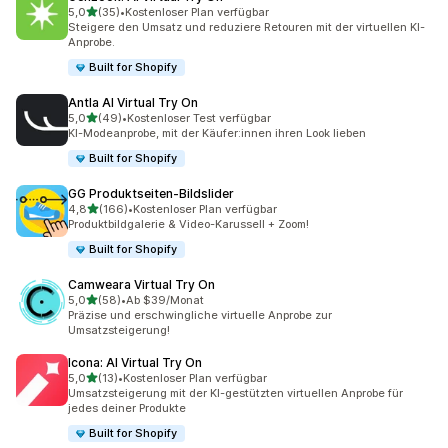
von 5 Sternen
5,0
(35)
•
Kostenloser Plan verfügbar
35 Rezensionen insgesamt
Steigere den Umsatz und reduziere Retouren mit der virtuellen KI-
Anprobe.
Built for Shopify
Antla AI Virtual Try On
von 5 Sternen
5,0
(49)
•
Kostenloser Test verfügbar
49 Rezensionen insgesamt
KI-Modeanprobe, mit der Käufer:innen ihren Look lieben
Built for Shopify
GG Produktseiten‑Bildslider
von 5 Sternen
4,8
(166)
•
Kostenloser Plan verfügbar
166 Rezensionen insgesamt
Produktbildgalerie & Video-Karussell + Zoom!
Built for Shopify
Camweara Virtual Try On
von 5 Sternen
5,0
(58)
•
Ab $39/Monat
58 Rezensionen insgesamt
Präzise und erschwingliche virtuelle Anprobe zur
Umsatzsteigerung!
Icona: AI Virtual Try On
von 5 Sternen
5,0
(13)
•
Kostenloser Plan verfügbar
13 Rezensionen insgesamt
Umsatzsteigerung mit der KI-gestützten virtuellen Anprobe für
jedes deiner Produkte
Built for Shopify