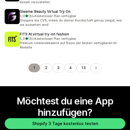
besser vorzustellen.
Gleame: Beauty Virtual Try On
von 5 Sternen
5,0
(8)
•
Kostenloser Plan verfügbar
8 Rezensionen insgesamt
Steigere die CVR, indem du deiner Kundschaft genau zeigst, wie
sie aussehen wird
FITS AI virtual try‑on fashion
von 5 Sternen
5,0
(6)
•
Kostenloser Plan verfügbar
6 Rezensionen insgesamt
Premium-Umkleidekabine auf Basis der besten verfügbaren KI-
Modelle
1
2
3
4
13
Möchtest du eine App
hinzufügen?
Shopify 3 Tage kostenlos testen