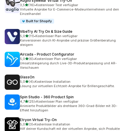
Auglio Eyewear Virtual Try‑On
von 5 Sternen
3,5
(16)
•
Kostenloser Test verfügbar
16 Rezensionen insgesamt
Virtuelle Anprobe für E-Commerce-Modeunternehmen und den
Einzelhandel
Built for Shopify
VibeTry AI Try On & Size Guide
von 5 Sternen
5,0
(11)
•
Kostenloser Plan verfügbar
11 Rezensionen insgesamt
Konversionen durch KI-Anprobe und präzise Größenberatung
steigern
Aircada ‑ Product Configurator
von 5 Sternen
5,0
(6)
•
Kostenloser Plan verfügbar
6 Rezensionen insgesamt
Umsatzsteigerung durch Live-3D-Produktanpassung und AR-
Vorschauen
GlassOn
von 5 Sternen
5,0
(4)
•
Kostenlose Installation
4 Rezensionen insgesamt
Lösung zur virtuellen Echtzeit-Anprobe für Brillengeschäfte.
Spin Studio ‑ 360 Product Spin
von 5 Sternen
4,7
(25)
•
Kostenloser Plan verfügbar
25 Rezensionen insgesamt
Animierte Produktbilder als drehbare 360-Grad-Bilder mit 3D-
Effekt hinzufügen
Etryon Virtual Try‑On
von 5 Sternen
5,0
(3)
•
Kostenlose Installation
3 Rezensionen insgesamt
Hilf deiner Kundschaft mit der virtuellen Anprobe, sich Produkte