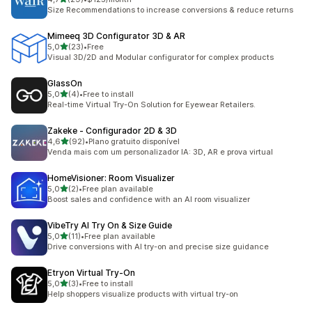
29 total de avaliações
Size Recommendations to increase conversions & reduce returns
Mimeeq 3D Configurator 3D & AR
de 5 estrelas
5,0
(23)
•
Free
23 total de avaliações
Visual 3D/2D and Modular configurator for complex products
GlassOn
de 5 estrelas
5,0
(4)
•
Free to install
4 total de avaliações
Real-time Virtual Try-On Solution for Eyewear Retailers.
Zakeke ‑ Configurador 2D & 3D
de 5 estrelas
4,6
(92)
•
Plano gratuito disponível
92 total de avaliações
Venda mais com um personalizador IA: 3D, AR e prova virtual
HomeVisioner: Room Visualizer
de 5 estrelas
5,0
(2)
•
Free plan available
2 total de avaliações
Boost sales and confidence with an AI room visualizer
VibeTry AI Try On & Size Guide
de 5 estrelas
5,0
(11)
•
Free plan available
11 total de avaliações
Drive conversions with AI try-on and precise size guidance
Etryon Virtual Try‑On
de 5 estrelas
5,0
(3)
•
Free to install
3 total de avaliações
Help shoppers visualize products with virtual try-on