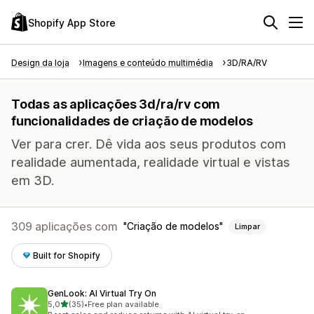
Shopify App Store
Design da loja
Imagens e conteúdo multimédia
3D/RA/RV
Todas as aplicações 3d/ra/rv com
funcionalidades de criação de modelos
Ver para crer. Dê vida aos seus produtos com
realidade aumentada, realidade virtual e vistas
em 3D.
309 aplicações com
Criação de modelos
Limpar
Built for Shopify
GenLook: AI Virtual Try On
de 5 estrelas
5,0
(35)
•
Free plan available
35 total de avaliações