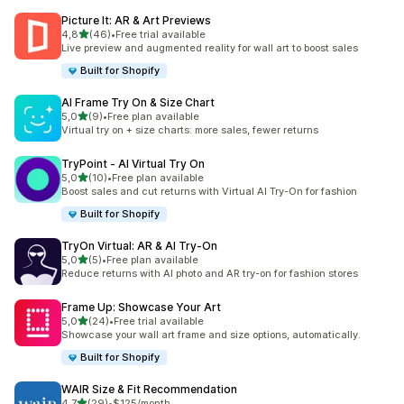
Picture It: AR & Art Previews
de 5 estrelas
4,8
(46)
•
Free trial available
46 total de avaliações
Live preview and augmented reality for wall art to boost sales
Built for Shopify
AI Frame Try On & Size Chart
de 5 estrelas
5,0
(9)
•
Free plan available
9 total de avaliações
Virtual try on + size charts: more sales, fewer returns
TryPoint ‑ AI Virtual Try On
de 5 estrelas
5,0
(10)
•
Free plan available
10 total de avaliações
Boost sales and cut returns with Virtual AI Try-On for fashion
Built for Shopify
TryOn Virtual: AR & AI Try‑On
de 5 estrelas
5,0
(5)
•
Free plan available
5 total de avaliações
Reduce returns with AI photo and AR try-on for fashion stores
Frame Up: Showcase Your Art
de 5 estrelas
5,0
(24)
•
Free trial available
24 total de avaliações
Showcase your wall art frame and size options, automatically.
Built for Shopify
WAIR Size & Fit Recommendation
de 5 estrelas
4,7
(29)
•
$125/month