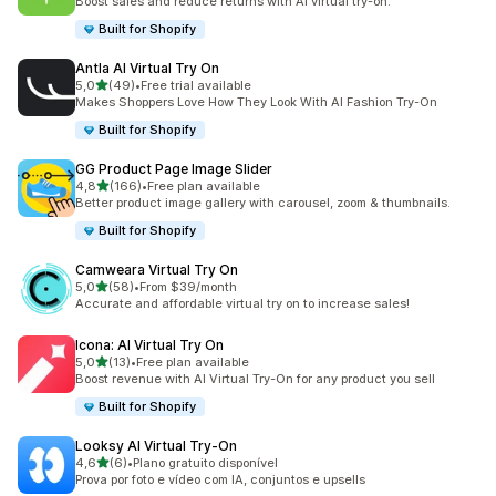
Boost sales and reduce returns with AI virtual try-on.
Built for Shopify
Antla AI Virtual Try On
de 5 estrelas
5,0
(49)
•
Free trial available
49 total de avaliações
Makes Shoppers Love How They Look With AI Fashion Try-On
Built for Shopify
GG Product Page Image Slider
de 5 estrelas
4,8
(166)
•
Free plan available
166 total de avaliações
Better product image gallery with carousel, zoom & thumbnails.
Built for Shopify
Camweara Virtual Try On
de 5 estrelas
5,0
(58)
•
From $39/month
58 total de avaliações
Accurate and affordable virtual try on to increase sales!
Icona: AI Virtual Try On
de 5 estrelas
5,0
(13)
•
Free plan available
13 total de avaliações
Boost revenue with AI Virtual Try-On for any product you sell
Built for Shopify
Looksy AI Virtual Try‑On
de 5 estrelas
4,6
(6)
•
Plano gratuito disponível
6 total de avaliações
Prova por foto e vídeo com IA, conjuntos e upsells