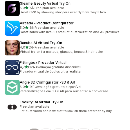
Gleame: Beauty Virtual Try On
de 5 estrelas
5,0
(8)
•
Free plan available
8 total de avaliações
Boost CVR by showing shoppers exactly how they'll look
Aircada ‑ Product Configurator
de 5 estrelas
5,0
(6)
•
Free plan available
6 total de avaliações
Boost sales with live 3D product customization and AR previews
Banuba AI Virtual Try‑On
de 5 estrelas
4,0
(5)
•
Free plan available
5 total de avaliações
Virtual try-on for makeup, glasses, lenses & hair color
Fittingbox Provador Virtual
de 5 estrelas
4,7
(12)
•
Avaliação gratuita disponível
12 total de avaliações
Provador virtual de óculos ultra realista
Angle 3D Configurator ‑3D & AR
de 5 estrelas
5,0
(91)
•
Avaliação gratuita disponível
91 total de avaliações
Personalizações em 3D e AR para aumentar a conversão.
Lookify: AI Virtual Try‑On
Free plan available
Let customers see how outfits look on them before they buy