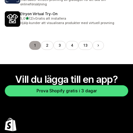
onlineförsäljning
Etryon Virtual Try‑On
av 5 stjärnor
5,0
(2)
•
Gratis att installera
2 recensioner totalt
Hjälp kunder att visualisera produkter med virtuell provning
1
2
3
4
13
Vill du lägga till en app?
Prova Shopify gratis i 3 dagar