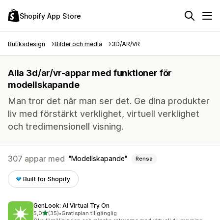
Shopify App Store
Butiksdesign
Bilder och media
3D/AR/VR
Alla 3d/ar/vr-appar med funktioner för
modellskapande
Man tror det när man ser det. Ge dina produkter
liv med förstärkt verklighet, virtuell verklighet
och tredimensionell visning.
307 appar med
Modellskapande
Rensa
Built for Shopify
GenLook: AI Virtual Try On
av 5 stjärnor
5,0
(35)
•
Gratisplan tillgänglig
35 recensioner totalt