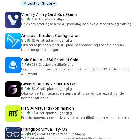
Built for Shopify
VibeTry AI Try On & Size Guide
av 5 stjärnor
5,0
(11)
•
Gratisplan tillgänglig
11 recensioner totalt
Driv konverteringar med AI-provning och exakt storleksvägledning
Aircada ‑ Product Configurator
av 5 stjärnor
5,0
(6)
•
Gratisplan tillgänglig
6 recensioner totalt
Öka försäljningen med 3D-produktanpassning i realtid och AR-
förhandsgranskningar
Spin Studio ‑ 360 Product Spin
av 5 stjärnor
4,7
(25)
•
Gratisplan tillgänglig
25 recensioner totalt
Lägg till animerade produktbilder som snurrande 360-bilder med
3D-effekt
Gleame: Beauty Virtual Try On
av 5 stjärnor
5,0
(8)
•
Gratisplan tillgänglig
8 recensioner totalt
Öka konverteringsgraden genom att visa kunder exakt hur de
kommer att se ut
FITS AI virtual try‑on fashion
av 5 stjärnor
5,0
(6)
•
Gratisplan tillgänglig
6 recensioner totalt
Premiumprovrum som drivs av de bästa tillgängliga AI-modellerna
Fittingbox Virtual Try‑On
av 5 stjärnor
4,7
(12)
•
Gratis testversion tillgänglig
12 recensioner totalt
Träffsäker virtuell provning av glasögon för att öka din