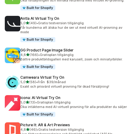
Öka försäljningen och minska returerna med virtuell AI-provning.
Built for Shopify
Antla AI Virtual Try On
av 5 stjärnor
5,0
(49)
•
Gratis testversion tillgänglig
49 recensioner totalt
Får kunderna att älska hur de ser ut med virtuell AI-provning av
mode
Built for Shopify
GG Product Page Image Slider
av 5 stjärnor
4,8
(166)
•
Gratisplan tillgänglig
166 recensioner totalt
Bättre produktbildsgalleri med karusell, zoom och miniatyrbilder.
Built for Shopify
Camweara Virtual Try On
av 5 stjärnor
5,0
(58)
•
Från $39/månad
58 recensioner totalt
Exakt och prisvärd virtuell provning för ökad försäljning!
Icona: AI Virtual Try On
av 5 stjärnor
5,0
(13)
•
Gratisplan tillgänglig
13 recensioner totalt
Öka intäkterna med AI-virtuell provning för alla produkter du säljer
Built for Shopify
Picture It: AR & Art Previews
av 5 stjärnor
4,8
(46)
•
Gratis testversion tillgänglig
46 recensioner totalt