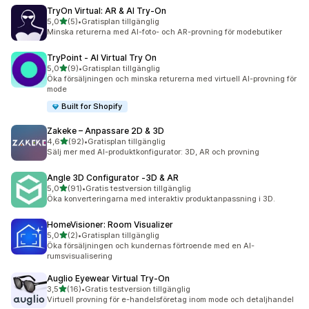
TryOn Virtual: AR & AI Try‑On
av 5 stjärnor
5,0
(5)
•
Gratisplan tillgänglig
5 recensioner totalt
Minska returerna med AI-foto- och AR-provning för modebutiker
TryPoint ‑ AI Virtual Try On
av 5 stjärnor
5,0
(9)
•
Gratisplan tillgänglig
9 recensioner totalt
Öka försäljningen och minska returerna med virtuell AI-provning för
mode
Built for Shopify
Zakeke – Anpassare 2D & 3D
av 5 stjärnor
4,6
(92)
•
Gratisplan tillgänglig
92 recensioner totalt
Sälj mer med AI-produktkonfigurator: 3D, AR och provning
Angle 3D Configurator ‑3D & AR
av 5 stjärnor
5,0
(91)
•
Gratis testversion tillgänglig
91 recensioner totalt
Öka konverteringarna med interaktiv produktanpassning i 3D.
HomeVisioner: Room Visualizer
av 5 stjärnor
5,0
(2)
•
Gratisplan tillgänglig
2 recensioner totalt
Öka försäljningen och kundernas förtroende med en AI-
rumsvisualisering
Auglio Eyewear Virtual Try‑On
av 5 stjärnor
3,5
(16)
•
Gratis testversion tillgänglig
16 recensioner totalt
Virtuell provning för e-handelsföretag inom mode och detaljhandel