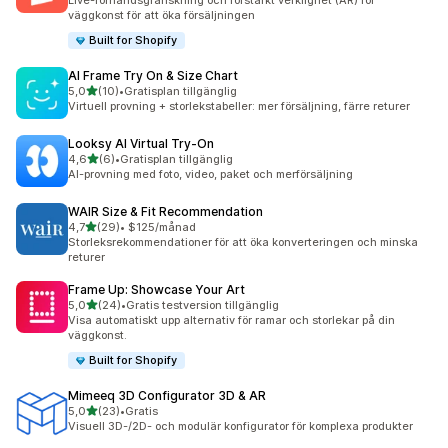
Live-förhandsgranskning och förstärkt verklighet (AR) för
väggkonst för att öka försäljningen
Built for Shopify
AI Frame Try On & Size Chart
av 5 stjärnor
5,0
(10)
•
Gratisplan tillgänglig
10 recensioner totalt
Virtuell provning + storlekstabeller: mer försäljning, färre returer
Looksy AI Virtual Try‑On
av 5 stjärnor
4,6
(6)
•
Gratisplan tillgänglig
6 recensioner totalt
AI-provning med foto, video, paket och merförsäljning
WAIR Size & Fit Recommendation
av 5 stjärnor
4,7
(29)
•
$125/månad
29 recensioner totalt
Storleksrekommendationer för att öka konverteringen och minska
returer
Frame Up: Showcase Your Art
av 5 stjärnor
5,0
(24)
•
Gratis testversion tillgänglig
24 recensioner totalt
Visa automatiskt upp alternativ för ramar och storlekar på din
väggkonst.
Built for Shopify
Mimeeq 3D Configurator 3D & AR
av 5 stjärnor
5,0
(23)
•
Gratis
23 recensioner totalt
Visuell 3D-/2D- och modulär konfigurator för komplexa produkter