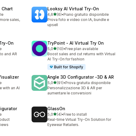
 Chart
Looksy AI Virtual Try‑On
stelle su 5
le
4,6
(6)
•
Piano gratuito disponibile
6 recensioni totali
: more sales,
Prova foto e video con IA, bundle e
upsell
 Try‑On
TryPoint ‑ AI Virtual Try On
stelle su 5
e
5,0
(10)
•
Free plan available
10 recensioni totali
oto and AR
Boost sales and cut returns with Virtual
AI Try-On for fashion
Built for Shopify
isualizer
Angle 3D Configurator ‑3D & AR
stelle su 5
e
5,0
(91)
•
Prova gratuita disponibile
91 recensioni totali
 with an AI
Personalizzazione 3D & AR per
aumentare le conversioni
igurator
GlassOn
stelle su 5
e
5,0
(4)
•
Free to install
4 recensioni totali
roduct
Real-time Virtual Try-On Solution for
views
Eyewear Retailers.