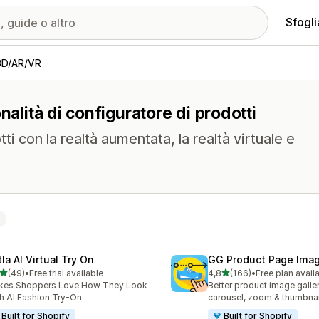
Sfogli
3D/AR/VR
nalità di configuratore di prodotti
ti con la realtà aumentata, la realtà virtuale e
la AI Virtual Try On
GG Product Page Imag
stelle su 5
stelle su 5
(49)
•
Free trial available
4,8
(166)
•
Free plan avail
recensioni totali
166 recensioni totali
kes Shoppers Love How They Look
Better product image galle
h AI Fashion Try-On
carousel, zoom & thumbnai
Built for Shopify
Built for Shopify