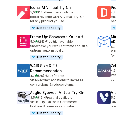
Icona: AI Virtual Try On
Pi
stelle su 5
5,0
(13)
•
Free plan available
4,8
13 recensioni totali
46 
Boost revenue with AI Virtual Try-On
Ant
for any product you sell
per
Built for Shopify
Frame Up: Showcase Your Art
Mi
stelle su 5
5,0
(24)
•
Free trial available
AR
24 recensioni totali
Showcase your wall art frame and size
5,0
23 
options, automatically.
Vis
for
Built for Shopify
WAIR Size & Fit
Za
Recommendation
4,6
92 
Ven
stelle su 5
4,7
(29)
•
$125/month
29 recensioni totali
con
Size Recommendations to increase
conversions & reduce returns
Auglio Eyewear Virtual Try‑On
Vi
stelle su 5
3,5
(16)
•
Free trial available
5,0
16 recensioni totali
11 
Virtual Try-On for e-Commerce
Dri
Fashion Businesses and retail
pre
Built for Shopify