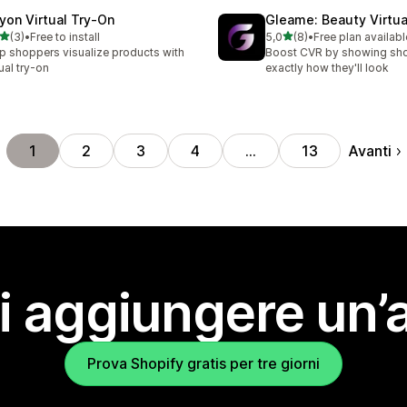
ryon Virtual Try‑On
Gleame: Beauty Virtua
stelle su 5
stelle su 5
(3)
•
Free to install
5,0
(8)
•
Free plan availabl
ecensioni totali
8 recensioni totali
p shoppers visualize products with
Boost CVR by showing sh
tual try-on
exactly how they'll look
Avanti
1
2
3
4
…
13
i aggiungere un’
Prova Shopify gratis per tre giorni