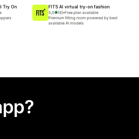
l Try On
FITS AI virtual try‑on fashion
stelle su 5
e
5,0
(6)
•
Free plan available
6 recensioni totali
oppers
Premium fitting room powered by best
available AI models
app?