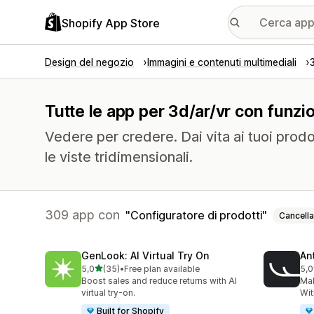
Shopify App Store
Design del negozio
Immagini e contenuti multimediali
Tutte le app per 3d/ar/vr con funzio
Vedere per credere. Dai vita ai tuoi prodot
le viste tridimensionali.
309 app con
Configuratore di prodotti
Cancella
GenLook: AI Virtual Try On
Ant
stelle su 5
5,0
(35)
•
Free plan available
5,0
35 recensioni totali
49 
Boost sales and reduce returns with AI
Ma
virtual try-on.
Wit
Built for Shopify