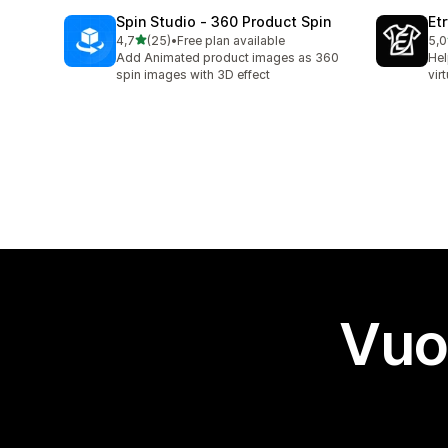
Spin Studio ‑ 360 Product Spin
Et
stelle su 5
4,7
(25)
•
Free plan available
5,0
25 recensioni totali
3 r
Add Animated product images as 360
Hel
spin images with 3D effect
vir
Vuo