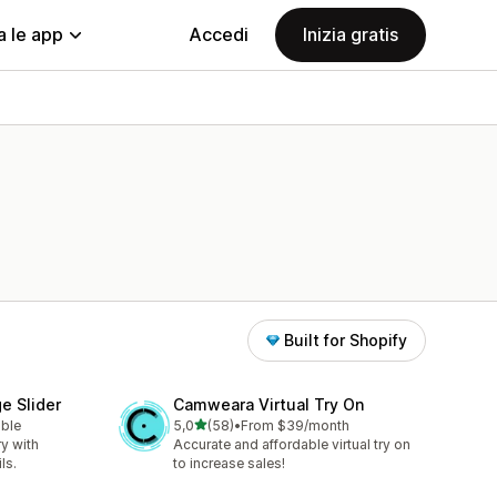
a le app
Accedi
Inizia gratis
Built for Shopify
e Slider
Camweara Virtual Try On
stelle su 5
able
5,0
(58)
•
From $39/month
58 recensioni totali
ry with
Accurate and affordable virtual try on
ls.
to increase sales!