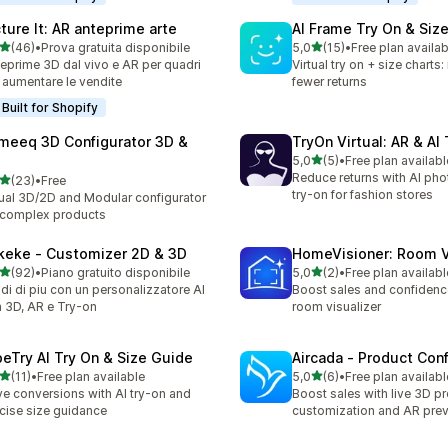
cture It: AR anteprime arte
AI Frame Try On & Size
stelle su 5
stelle su 5
(46)
•
Prova gratuita disponibile
5,0
(15)
•
Free plan availab
recensioni totali
15 recensioni totali
eprime 3D dal vivo e AR per quadri
Virtual try on + size charts
 aumentare le vendite
fewer returns
Built for Shopify
meeq 3D Configurator 3D &
TryOn Virtual: AR & AI
stelle su 5
5,0
(5)
•
Free plan availabl
5 recensioni totali
Reduce returns with AI ph
stelle su 5
(23)
•
Free
recensioni totali
try-on for fashion stores
ual 3D/2D and Modular configurator
 complex products
keke ‑ Customizer 2D & 3D
HomeVisioner: Room V
stelle su 5
stelle su 5
(92)
•
Piano gratuito disponibile
5,0
(2)
•
Free plan availabl
recensioni totali
2 recensioni totali
di di piu con un personalizzatore AI
Boost sales and confidence
 3D, AR e Try-on
room visualizer
beTry AI Try On & Size Guide
Aircada ‑ Product Conf
stelle su 5
stelle su 5
(11)
•
Free plan available
5,0
(6)
•
Free plan availabl
recensioni totali
6 recensioni totali
ve conversions with AI try-on and
Boost sales with live 3D p
cise size guidance
customization and AR pre