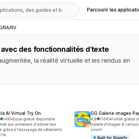
Parcourir les applicat
D/RA/RV
 avec des fonctionnalités d'texte
ugmentée, la réalité virtuelle et les rendus en
la AI Virtual Try On
GG Galerie images Pa
étoile(s) sur 5
étoile(s) sur 5
(49)
•
Essai gratuit disponible
4,8
(166)
•
Forfait gratuit 
avis au total
166 avis au total
met aux acheteurs d'adorer leur
Galerie d'images & carrous
k grâce à l'essayage de vêtements
zoom!
l'IA
Built for Shopify