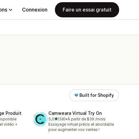
ions
Connexion
Faire un essai gratuit
Built for Shopify
ge Produit
Camweara Virtual Try On
étoile(s) sur 5
disponible
5,0
(58)
•
À partir de $39 /mois
58 avis au total
el vidéo +
Essayage virtuel précis et abordable
pour augmenter vos ventes !