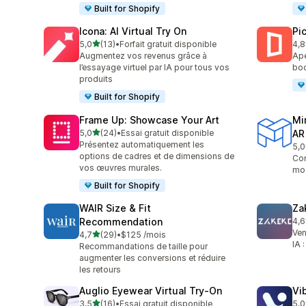
Built for Shopify
Icona: AI Virtual Try On
Pic
étoile(s) sur 5
5,0
(13)
•
Forfait gratuit disponible
4,8
13 avis au total
46 
Augmentez vos revenus grâce à
Ape
l’essayage virtuel par IA pour tous vos
boo
produits
Built for Shopify
Frame Up: Showcase Your Art
Mi
étoile(s) sur 5
5,0
(24)
•
Essai gratuit disponible
AR
24 avis au total
Présentez automatiquement les
5,0
23 
options de cadres et de dimensions de
Con
vos œuvres murales.
mod
Built for Shopify
WAIR Size & Fit
Za
Recommendation
4,6
92 
Ven
étoile(s) sur 5
4,7
(29)
•
$125 /mois
29 avis au total
IA 
Recommandations de taille pour
augmenter les conversions et réduire
les retours
Auglio Eyewear Virtual Try‑On
Vi
étoile(s) sur 5
3,5
(16)
•
Essai gratuit disponible
5,0