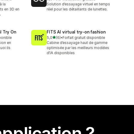
4 avis au total
à la
Solution d’essayage virtuel en temps
ts en 3D en
réel pour les détaillants de lunettes.
A
l Try On
FITS AI virtual try‑on fashion
étoile(s) sur 5
sponible
5,0
(6)
•
Forfait gratuit disponible
6 avis au total
sion en
Cabine d’essayage haut de gamme
uoi ils
optimisée par les meilleurs modèles
d’IA disponibles
pplication ?