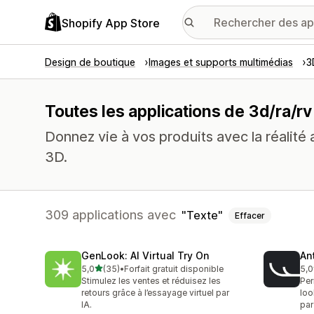
Shopify App Store
Design de boutique
Images et supports multimédias
3
Toutes les applications de 3d/ra/rv
Donnez vie à vos produits avec la réalité a
3D.
309 applications avec
Texte
Effacer
GenLook: AI Virtual Try On
Ant
étoile(s) sur 5
5,0
(35)
•
Forfait gratuit disponible
5,0
35 avis au total
49 
Stimulez les ventes et réduisez les
Per
retours grâce à l’essayage virtuel par
loo
IA.
par 