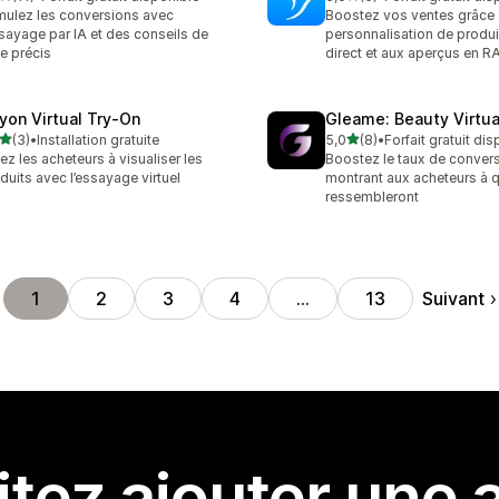
avis au total
6 avis au total
mulez les conversions avec
Boostez vos ventes grâce 
ssayage par IA et des conseils de
personnalisation de produi
lle précis
direct et aux aperçus en R
ryon Virtual Try‑On
Gleame: Beauty Virtua
étoile(s) sur 5
étoile(s) sur 5
(3)
•
Installation gratuite
5,0
(8)
•
Forfait gratuit di
vis au total
8 avis au total
ez les acheteurs à visualiser les
Boostez le taux de conver
duits avec l’essayage virtuel
montrant aux acheteurs à q
ressembleront
Suivant
1
2
3
4
…
13
tez ajouter une a