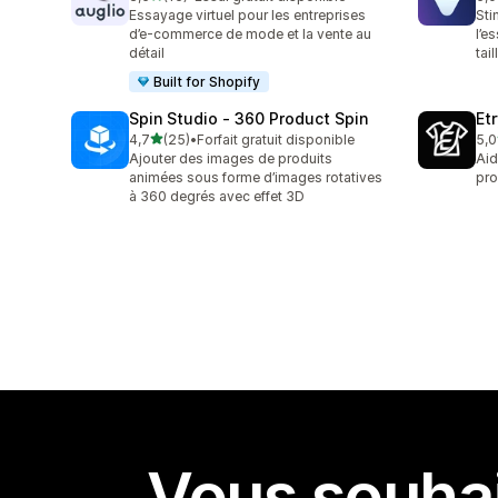
16 avis au total
11 
Essayage virtuel pour les entreprises
Sti
d’e-commerce de mode et la vente au
l’e
détail
tai
Built for Shopify
Spin Studio ‑ 360 Product Spin
Et
étoile(s) sur 5
4,7
(25)
•
Forfait gratuit disponible
5,0
25 avis au total
3 a
Ajouter des images de produits
Aid
animées sous forme d’images rotatives
pro
à 360 degrés avec effet 3D
Vous souhai