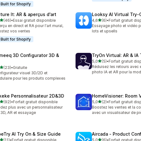
Built for Shopify
ture It: AR & aperçus d'art
Looksy AI Virtual Try‑
étoile(s) sur 5
étoile(s) sur 5
(46)
•
Essai gratuit disponible
4,6
(6)
•
Forfait gratuit di
avis au total
6 avis au total
rçu en direct et RA pour l'art mural,
Essayage photo et vidéo p
stez vos ventes
lots et upsells
Built for Shopify
meeq 3D Configurator 3D &
TryOn Virtual: AR & IA
étoile(s) sur 5
5,0
(5)
•
Forfait gratuit di
5 avis au total
Réduisez les retours avec
étoile(s) sur 5
(23)
•
Gratuite
avis au total
photo IA et AR pour la mo
figurateur visuel 3D/2D et
ulaire pour les produits complexes
keke Personnalisateur 2D&3D
HomeVisioner: Room V
étoile(s) sur 5
étoile(s) sur 5
(92)
•
Forfait gratuit disponible
5,0
(2)
•
Forfait gratuit di
avis au total
2 avis au total
dez plus avec un personnalisateur
Boostez les ventes et la c
: 3D, AR et essayage
avec un visualisateur de piè
beTry AI Try On & Size Guide
Aircada ‑ Product Conf
étoile(s) sur 5
étoile(s) sur 5
(11)
•
Forfait gratuit disponible
5,0
(6)
•
Forfait gratuit di