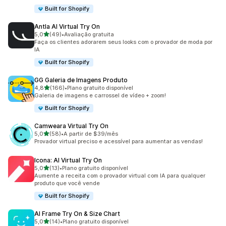
Built for Shopify
Antla AI Virtual Try On
de 5 estrelas
5,0
(49)
•
Avaliação gratuita
49 avaliações ao todo
Faça os clientes adorarem seus looks com o provador de moda por
IA
Built for Shopify
GG Galeria de Imagens Produto
de 5 estrelas
4,8
(166)
•
Plano gratuito disponível
166 avaliações ao todo
Galeria de imagens e carrossel de vídeo + zoom!
Built for Shopify
Camweara Virtual Try On
de 5 estrelas
5,0
(58)
•
A partir de $39/mês
58 avaliações ao todo
Provador virtual preciso e acessível para aumentar as vendas!
Icona: AI Virtual Try On
de 5 estrelas
5,0
(13)
•
Plano gratuito disponível
13 avaliações ao todo
Aumente a receita com o provador virtual com IA para qualquer
produto que você vende
Built for Shopify
AI Frame Try On & Size Chart
de 5 estrelas
5,0
(14)
•
Plano gratuito disponível
14 avaliações ao todo