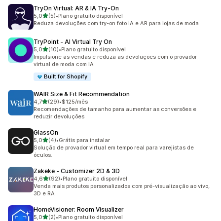
TryOn Virtual: AR & IA Try‑On
de 5 estrelas
5,0
(5)
•
Plano gratuito disponível
5 avaliações ao todo
Reduza devoluções com try-on foto IA e AR para lojas de moda
TryPoint ‑ AI Virtual Try On
de 5 estrelas
5,0
(10)
•
Plano gratuito disponível
10 avaliações ao todo
Impulsione as vendas e reduza as devoluções com o provador
virtual de moda com IA
Built for Shopify
WAIR Size & Fit Recommendation
de 5 estrelas
4,7
(29)
•
$125/mês
29 avaliações ao todo
Recomendações de tamanho para aumentar as conversões e
reduzir devoluções
GlassOn
de 5 estrelas
5,0
(4)
•
Grátis para instalar
4 avaliações ao todo
Solução de provador virtual em tempo real para varejistas de
óculos.
Zakeke ‑ Customizer 2D & 3D
de 5 estrelas
4,6
(92)
•
Plano gratuito disponível
92 avaliações ao todo
Venda mais produtos personalizados com pré-visualização ao vivo,
3D e RA
HomeVisioner: Room Visualizer
de 5 estrelas
5,0
(2)
•
Plano gratuito disponível
2 avaliações ao todo