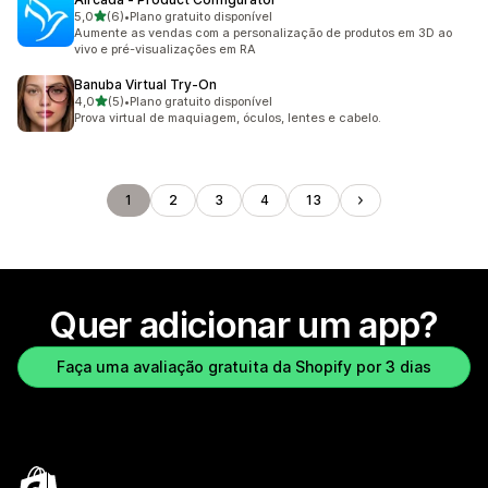
de 5 estrelas
5,0
(6)
•
Plano gratuito disponível
6 avaliações ao todo
Aumente as vendas com a personalização de produtos em 3D ao
vivo e pré-visualizações em RA
Banuba Virtual Try‑On
de 5 estrelas
4,0
(5)
•
Plano gratuito disponível
5 avaliações ao todo
Prova virtual de maquiagem, óculos, lentes e cabelo.
1
2
3
4
13
Quer adicionar um app?
Faça uma avaliação gratuita da Shopify por 3 dias