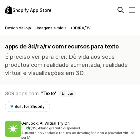
Shopify App Store
Design da loja
Imagens e mídia
3D/RA/RV
apps de 3d/ra/rv com recursos para texto
É preciso ver para crer. Dê vida aos seus
produtos com realidade aumentada, realidade
virtual e visualizações em 3D.
309 apps com
Texto
Limpar
Built for Shopify
GenLook: AI Virtual Try On
de 5 estrelas
5,0
(35)
•
Plano gratuito disponível
35 avaliações ao todo
Aumente as vendas e reduza as devoluções com o provador virtual
por IA.