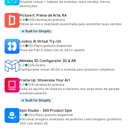
Provador virtual + tabelas de medidas: mais vendas, menos
devoluções
Picture It: Prévia de Arte, RA
de 5 estrelas
4,8
(46)
•
Avaliação gratuita
46 avaliações ao todo
Prévia ao vivo e realidade aumentada para aumentar suas vendas
Built for Shopify
Looksy AI Virtual Try‑On
de 5 estrelas
4,6
(6)
•
Plano gratuito disponível
6 avaliações ao todo
Prova por foto e vídeo com IA, kits e upsells
Mimeeq 3D Configurator 3D & AR
de 5 estrelas
5,0
(23)
•
Grátis
23 avaliações ao todo
Configurador visual 3D/2D e modular para produtos complexos
Frame Up: Showcase Your Art
de 5 estrelas
5,0
(24)
•
Avaliação gratuita
24 avaliações ao todo
Exiba as opções de moldura e tamanho das suas artes de parede
automaticamente.
Built for Shopify
Spin Studio ‑ 360 Product Spin
de 5 estrelas
4,7
(25)
•
Plano gratuito disponível
25 avaliações ao todo
Adicionar imagens animadas de produtos como imagens giratórias
360 com efeito 3D