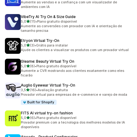
Aumente as vendas e a confiança com um visualizador de
ambientes com IA
VibeTry AI Try On & Size Guide
de 5 estrelas
5,0
(11)
•
Plano gratuito disponível
11 avaliações ao todo
Aumente as conversões com provador com IA e orientação de
tamanho precisa
Etryon Virtual Try‑On
de 5 estrelas
5,0
(3)
•
Grátis para instalar
3 avaliações ao todo
Ajude os clientes a visualizar os produtos com um provador virtual
Gleame: Beauty Virtual Try On
de 5 estrelas
5,0
(8)
•
Plano gratuito disponível
8 avaliações ao todo
Aumente a CVR mostrando aos clientes exatamente como eles
ficarão
Auglio Eyewear Virtual Try‑On
de 5 estrelas
3,5
(16)
•
Avaliação gratuita
16 avaliações ao todo
Provador virtual para empresas de e-commerce e varejo de moda
Built for Shopify
FITS AI virtual try‑on fashion
de 5 estrelas
5,0
(6)
•
Plano gratuito disponível
6 avaliações ao todo
Provador premium com a tecnologia dos melhores modelos de IA
disponíveis
Aircada ‑ Product Configurator