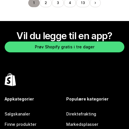
1
2
3
4
13
Vil du legge til en app?
Prøv Shopify gratis i tre dager
Appkategorier
Populære kategorier
Salgskanaler
Direktefrakting
Finne produkter
Markedsplasser