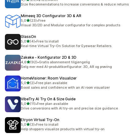
Totalt 29 omtaler
Size Recommendations to increase conversions & reduce returns
Mimeeq 3D Configurator 3D & AR
av 5 stjerner
5,0
(23)
•
Free
Totalt 23 omtaler
Visual 3D/2D and Modular configurator for complex products
GlassOn
av 5 stjerner
5,0
(4)
•
Free to install
Totalt 4 omtaler
Real-time Virtual Try-On Solution for Eyewear Retailers.
Zakeke ‑ Konfigurator 2D & 3D
av 5 stjerner
4,6
(92)
•
Gratis abonnement tilgjengelig
Totalt 92 omtaler
Selg mer med AI-produktkonfigurator: 3D, AR og prøving
HomeVisioner: Room Visualizer
av 5 stjerner
5,0
(2)
•
Free plan available
Totalt 2 omtaler
Boost sales and confidence with an AI room visualizer
VibeTry AI Try On & Size Guide
av 5 stjerner
5,0
(11)
•
Free plan available
Totalt 11 omtaler
Drive conversions with AI try-on and precise size guidance
Etryon Virtual Try‑On
av 5 stjerner
5,0
(3)
•
Free to install
Totalt 3 omtaler
Help shoppers visualize products with virtual try-on