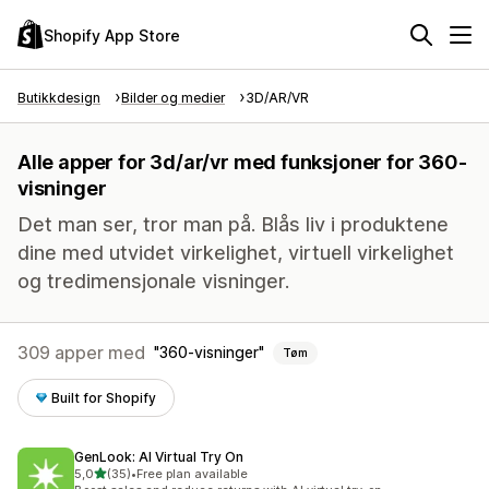
Shopify App Store
Butikkdesign
Bilder og medier
3D/AR/VR
Alle apper for 3d/ar/vr med funksjoner for 360-
visninger
Det man ser, tror man på. Blås liv i produktene
dine med utvidet virkelighet, virtuell virkelighet
og tredimensjonale visninger.
309 apper med
360-visninger
Tøm
Built for Shopify
GenLook: AI Virtual Try On
av 5 stjerner
5,0
(35)
•
Free plan available
Totalt 35 omtaler