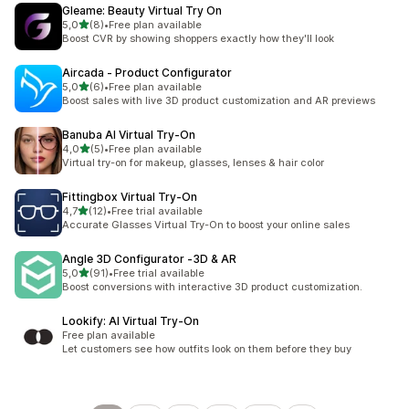
Gleame: Beauty Virtual Try On
av 5 stjerner
5,0
(8)
•
Free plan available
Totalt 8 omtaler
Boost CVR by showing shoppers exactly how they'll look
Aircada ‑ Product Configurator
av 5 stjerner
5,0
(6)
•
Free plan available
Totalt 6 omtaler
Boost sales with live 3D product customization and AR previews
Banuba AI Virtual Try‑On
av 5 stjerner
4,0
(5)
•
Free plan available
Totalt 5 omtaler
Virtual try-on for makeup, glasses, lenses & hair color
Fittingbox Virtual Try‑On
av 5 stjerner
4,7
(12)
•
Free trial available
Totalt 12 omtaler
Accurate Glasses Virtual Try-On to boost your online sales
Angle 3D Configurator ‑3D & AR
av 5 stjerner
5,0
(91)
•
Free trial available
Totalt 91 omtaler
Boost conversions with interactive 3D product customization.
Lookify: AI Virtual Try‑On
Free plan available
Let customers see how outfits look on them before they buy