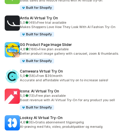
Boost sales and reduce returns with AI virtual try-on.
Built for Shopify
Antla AI Virtual Try On
av 5 stjerner
5,0
(49)
•
Free trial available
Totalt 49 omtaler
Makes Shoppers Love How They Look With AI Fashion Try-On
Built for Shopify
GG Product Page Image Slider
av 5 stjerner
4,8
(166)
•
Free plan available
Totalt 166 omtaler
Better product image gallery with carousel, zoom & thumbnails.
Built for Shopify
Camweara Virtual Try On
av 5 stjerner
5,0
(58)
•
From $39/month
Totalt 58 omtaler
Accurate and affordable virtual try on to increase sales!
Icona: AI Virtual Try On
av 5 stjerner
5,0
(13)
•
Free plan available
Totalt 13 omtaler
Boost revenue with AI Virtual Try-On for any product you sell
Built for Shopify
Looksy AI Virtual Try‑On
av 5 stjerner
4,6
(6)
•
Gratis abonnement tilgjengelig
Totalt 6 omtaler
AI-prøving med foto, video, produktpakker og mersalg