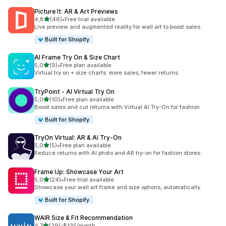
Picture It: AR & Art Previews
av 5 stjerner
4,8
(46)
•
Free trial available
Totalt 46 omtaler
Live preview and augmented reality for wall art to boost sales
Built for Shopify
AI Frame Try On & Size Chart
av 5 stjerner
5,0
(9)
•
Free plan available
Totalt 9 omtaler
Virtual try on + size charts: more sales, fewer returns
TryPoint ‑ AI Virtual Try On
av 5 stjerner
5,0
(10)
•
Free plan available
Totalt 10 omtaler
Boost sales and cut returns with Virtual AI Try-On for fashion
Built for Shopify
TryOn Virtual: AR & AI Try‑On
av 5 stjerner
5,0
(5)
•
Free plan available
Totalt 5 omtaler
Reduce returns with AI photo and AR try-on for fashion stores
Frame Up: Showcase Your Art
av 5 stjerner
5,0
(24)
•
Free trial available
Totalt 24 omtaler
Showcase your wall art frame and size options, automatically.
Built for Shopify
WAIR Size & Fit Recommendation
av 5 stjerner
4,7
(29)
•
$125/month