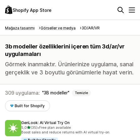
Shopify App Store
Mağaza tasarımı
Görseller ve medya
3D/AR/VR
3b modeller özelliklerini içeren tüm 3d/ar/vr
uygulamaları
Görmek inanmaktır. Ürünlerinize uygulama, sanal
gerçeklik ve 3 boyutlu görünümlerle hayat verin.
309 uygulama:
3B modeller
Temizle
Built for Shopify
GenLook: AI Virtual Try On
5 yıldız üzerinden
5,0
(35)
•
Free plan available
toplam 35 değerlendirme
Boost sales and reduce returns with AI virtual try-on.