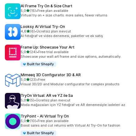
AI Frame Try On & Size Chart
5 yıldız üzerinden
5,0
(15)
•
Free plan available
toplam 15 değerlendirme
Virtual try on + size charts: more sales, fewer returns
Looksy AI Virtual Try‑On
5 yıldız üzerinden
4,6
(6)
•
Ücretsiz plan mevcut
toplam 6 değerlendirme
AI fotoğraf ve video denemesi, paketler ve ek satış
Frame Up: Showcase Your Art
5 yıldız üzerinden
5,0
(24)
•
Free trial available
toplam 24 değerlendirme
Showcase your wall art frame and size options, automatically.
Built for Shopify
Mimeeq 3D Configurator 3D & AR
5 yıldız üzerinden
5,0
(23)
•
Free
toplam 23 değerlendirme
Visual 3D/2D and Modular configurator for complex products
TryOn Virtual: AR ve YZ ile Sa
5 yıldız üzerinden
5,0
(5)
•
Ücretsiz plan mevcut
toplam 5 değerlendirme
Moda mağazaları için YZ fotoğraf ve AR denemesiyle iadeleri az
TryPoint ‑ AI Virtual Try On
5 yıldız üzerinden
5,0
(10)
•
Free plan available
toplam 10 değerlendirme
Boost sales and cut returns with Virtual AI Try-On for fashion
Built for Shopify