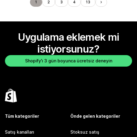
1
2
3
4
13
Uygulama eklemek mi
istiyorsunuz?
Shopify'ı 3 gün boyunca ücretsiz deneyin
Tüm kategoriler
Önde gelen kategoriler
Satış kanalları
Stoksuz satış