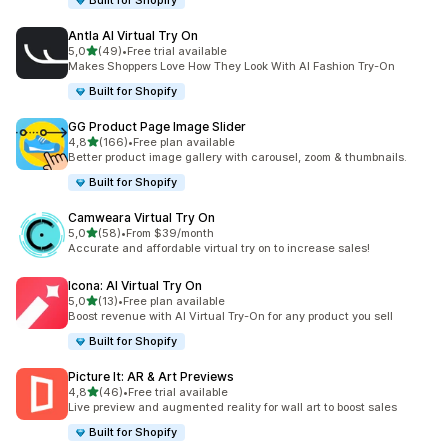
Built for Shopify
Antla AI Virtual Try On
5 yıldız üzerinden
5,0
(49)
•
Free trial available
toplam 49 değerlendirme
Makes Shoppers Love How They Look With AI Fashion Try-On
Built for Shopify
GG Product Page Image Slider
5 yıldız üzerinden
4,8
(166)
•
Free plan available
toplam 166 değerlendirme
Better product image gallery with carousel, zoom & thumbnails.
Built for Shopify
Camweara Virtual Try On
5 yıldız üzerinden
5,0
(58)
•
From $39/month
toplam 58 değerlendirme
Accurate and affordable virtual try on to increase sales!
Icona: AI Virtual Try On
5 yıldız üzerinden
5,0
(13)
•
Free plan available
toplam 13 değerlendirme
Boost revenue with AI Virtual Try-On for any product you sell
Built for Shopify
Picture It: AR & Art Previews
5 yıldız üzerinden
4,8
(46)
•
Free trial available
toplam 46 değerlendirme
Live preview and augmented reality for wall art to boost sales
Built for Shopify