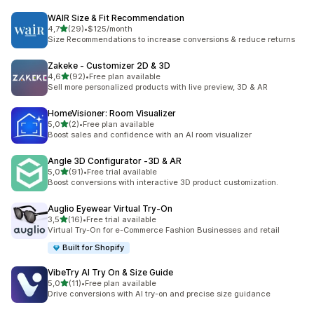
WAIR Size & Fit Recommendation
5 yıldız üzerinden
4,7
(29)
•
$125/month
toplam 29 değerlendirme
Size Recommendations to increase conversions & reduce returns
Zakeke ‑ Customizer 2D & 3D
5 yıldız üzerinden
4,6
(92)
•
Free plan available
toplam 92 değerlendirme
Sell more personalized products with live preview, 3D & AR
HomeVisioner: Room Visualizer
5 yıldız üzerinden
5,0
(2)
•
Free plan available
toplam 2 değerlendirme
Boost sales and confidence with an AI room visualizer
Angle 3D Configurator ‑3D & AR
5 yıldız üzerinden
5,0
(91)
•
Free trial available
toplam 91 değerlendirme
Boost conversions with interactive 3D product customization.
Auglio Eyewear Virtual Try‑On
5 yıldız üzerinden
3,5
(16)
•
Free trial available
toplam 16 değerlendirme
Virtual Try-On for e-Commerce Fashion Businesses and retail
Built for Shopify
VibeTry AI Try On & Size Guide
5 yıldız üzerinden
5,0
(11)
•
Free plan available
toplam 11 değerlendirme
Drive conversions with AI try-on and precise size guidance