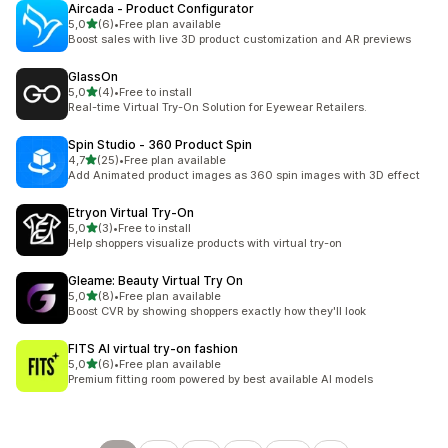
Aircada ‑ Product Configurator
5 yıldız üzerinden
5,0
(6)
•
Free plan available
toplam 6 değerlendirme
Boost sales with live 3D product customization and AR previews
GlassOn
5 yıldız üzerinden
5,0
(4)
•
Free to install
toplam 4 değerlendirme
Real-time Virtual Try-On Solution for Eyewear Retailers.
Spin Studio ‑ 360 Product Spin
5 yıldız üzerinden
4,7
(25)
•
Free plan available
toplam 25 değerlendirme
Add Animated product images as 360 spin images with 3D effect
Etryon Virtual Try‑On
5 yıldız üzerinden
5,0
(3)
•
Free to install
toplam 3 değerlendirme
Help shoppers visualize products with virtual try-on
Gleame: Beauty Virtual Try On
5 yıldız üzerinden
5,0
(8)
•
Free plan available
toplam 8 değerlendirme
Boost CVR by showing shoppers exactly how they'll look
FITS AI virtual try‑on fashion
5 yıldız üzerinden
5,0
(6)
•
Free plan available
toplam 6 değerlendirme
Premium fitting room powered by best available AI models