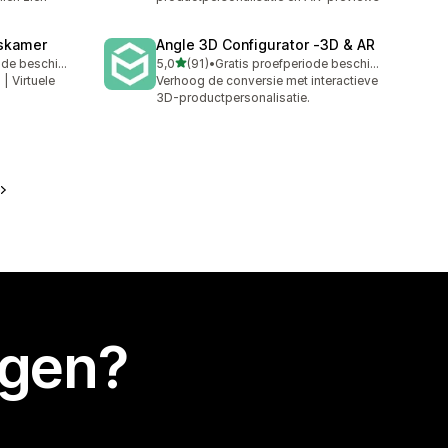
askamer
Angle 3D Configurator ‑3D & AR
van 5 sterren
Gratis proefperiode beschikbaar
5,0
(91)
•
Gratis proefperiode beschikbaar
91 recensies in totaal
 | Virtuele
Verhoog de conversie met interactieve
3D-productpersonalisatie.
egen?