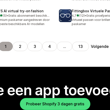
S AI virtual try‑on fashion
Fittingbox Virtuele P
van 5 sterren
van 5 sterren
(5)
•
Gratis abonnement beschikbaar
4,7
(12)
•
ecensies in totaal
12 recensies in totaal
emium paskamer aangedreven door
Virtueel passen voor brillen
beste beschikbare AI-modellen
paskamer
Volgende
1
2
3
4
…
13
je een app toevo
Probeer Shopify 3 dagen gratis