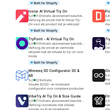
Built for Shopify
Icona: AI Virtual Try On
Pi
van 5 sterren
5,0
(13)
•
Gratis abonnement beschikbaar
4,8
13 recensies in totaal
46 
Verhoog de omzet met AI Virtual Try-
Liv
On voor elk product dat je verkoopt
muu
Built for Shopify
TryPoint ‑ AI Virtual Try On
Tr
van 5 sterren
5,0
(10)
•
Gratis abonnement beschikbaar
5,0
10 recensies in totaal
5 r
Verhoog de omzet en verminder
Dri
retouren met de virtuele AI-try-on voor
fot
mode
Built for Shopify
Mimeeq 3D Configurator 3D &
Gl
AR
5,0
4 r
Rea
van 5 sterren
5,0
(23)
•
Gratis
23 recensies in totaal
bril
Visuele 3D/2D- en modulaire
configurator voor complexe producten
VibeTry AI Try On & Size Guide
Et
van 5 sterren
5,0
(11)
•
Gratis abonnement beschikbaar
5,0
11 recensies in totaal
3 r
Verhoog conversies met virtueel
Hel
passen via AI en nauwkeurig
vis