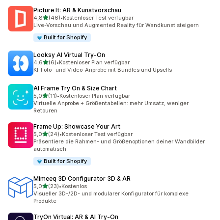
Picture It: AR & Kunstvorschau
von 5 Sternen
4,8
(46)
•
Kostenloser Test verfügbar
46 Rezensionen insgesamt
Live-Vorschau und Augmented Reality für Wandkunst steigern
Built for Shopify
Looksy AI Virtual Try‑On
von 5 Sternen
4,6
(6)
•
Kostenloser Plan verfügbar
6 Rezensionen insgesamt
KI-Foto- und Video-Anprobe mit Bundles und Upsells
AI Frame Try On & Size Chart
von 5 Sternen
5,0
(11)
•
Kostenloser Plan verfügbar
11 Rezensionen insgesamt
Virtuelle Anprobe + Größentabellen: mehr Umsatz, weniger
Retouren
Frame Up: Showcase Your Art
von 5 Sternen
5,0
(24)
•
Kostenloser Test verfügbar
24 Rezensionen insgesamt
Präsentiere die Rahmen- und Größenoptionen deiner Wandbilder
automatisch.
Built for Shopify
Mimeeq 3D Configurator 3D & AR
von 5 Sternen
5,0
(23)
•
Kostenlos
23 Rezensionen insgesamt
Visueller 3D-/2D- und modularer Konfigurator für komplexe
Produkte
TryOn Virtual: AR & AI Try‑On