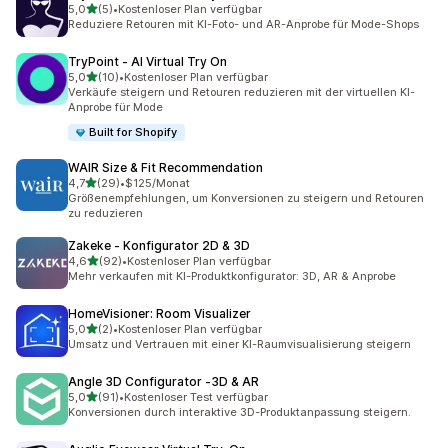
von 5 Sternen
5,0
(5)
•
Kostenloser Plan verfügbar
5 Rezensionen insgesamt
Reduziere Retouren mit KI-Foto- und AR-Anprobe für Mode-Shops
TryPoint ‑ AI Virtual Try On
von 5 Sternen
5,0
(10)
•
Kostenloser Plan verfügbar
10 Rezensionen insgesamt
Verkäufe steigern und Retouren reduzieren mit der virtuellen KI-
Anprobe für Mode
Built for Shopify
WAIR Size & Fit Recommendation
von 5 Sternen
4,7
(29)
•
$125/Monat
29 Rezensionen insgesamt
Größenempfehlungen, um Konversionen zu steigern und Retouren
zu reduzieren
Zakeke ‑ Konfigurator 2D & 3D
von 5 Sternen
4,6
(92)
•
Kostenloser Plan verfügbar
92 Rezensionen insgesamt
Mehr verkaufen mit KI-Produktkonfigurator: 3D, AR & Anprobe
HomeVisioner: Room Visualizer
von 5 Sternen
5,0
(2)
•
Kostenloser Plan verfügbar
2 Rezensionen insgesamt
Umsatz und Vertrauen mit einer KI-Raumvisualisierung steigern
Angle 3D Configurator ‑3D & AR
von 5 Sternen
5,0
(91)
•
Kostenloser Test verfügbar
91 Rezensionen insgesamt
Konversionen durch interaktive 3D-Produktanpassung steigern.