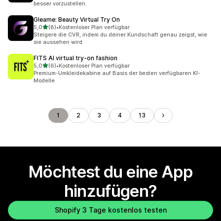
besser vorzustellen.
Gleame: Beauty Virtual Try On
von 5 Sternen
5,0
(8)
•
Kostenloser Plan verfügbar
8 Rezensionen insgesamt
Steigere die CVR, indem du deiner Kundschaft genau zeigst, wie
sie aussehen wird
FITS AI virtual try‑on fashion
von 5 Sternen
5,0
(6)
•
Kostenloser Plan verfügbar
6 Rezensionen insgesamt
Premium-Umkleidekabine auf Basis der besten verfügbaren KI-
Modelle
1
2
3
4
13
Möchtest du eine App
hinzufügen?
Shopify 3 Tage kostenlos testen