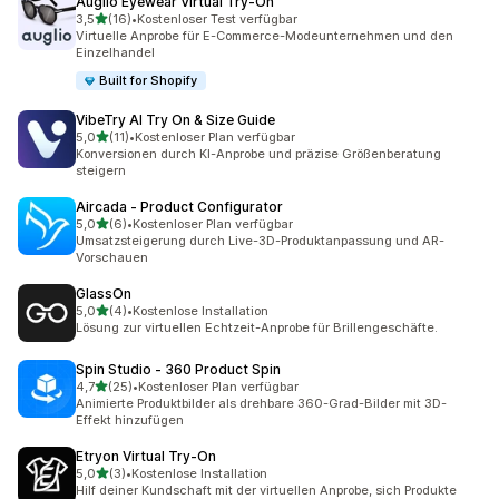
Auglio Eyewear Virtual Try‑On
von 5 Sternen
3,5
(16)
•
Kostenloser Test verfügbar
16 Rezensionen insgesamt
Virtuelle Anprobe für E-Commerce-Modeunternehmen und den
Einzelhandel
Built for Shopify
VibeTry AI Try On & Size Guide
von 5 Sternen
5,0
(11)
•
Kostenloser Plan verfügbar
11 Rezensionen insgesamt
Konversionen durch KI-Anprobe und präzise Größenberatung
steigern
Aircada ‑ Product Configurator
von 5 Sternen
5,0
(6)
•
Kostenloser Plan verfügbar
6 Rezensionen insgesamt
Umsatzsteigerung durch Live-3D-Produktanpassung und AR-
Vorschauen
GlassOn
von 5 Sternen
5,0
(4)
•
Kostenlose Installation
4 Rezensionen insgesamt
Lösung zur virtuellen Echtzeit-Anprobe für Brillengeschäfte.
Spin Studio ‑ 360 Product Spin
von 5 Sternen
4,7
(25)
•
Kostenloser Plan verfügbar
25 Rezensionen insgesamt
Animierte Produktbilder als drehbare 360-Grad-Bilder mit 3D-
Effekt hinzufügen
Etryon Virtual Try‑On
von 5 Sternen
5,0
(3)
•
Kostenlose Installation
3 Rezensionen insgesamt
Hilf deiner Kundschaft mit der virtuellen Anprobe, sich Produkte