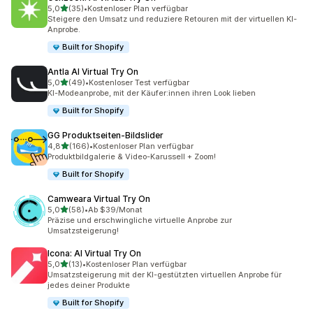
von 5 Sternen
5,0
(35)
•
Kostenloser Plan verfügbar
35 Rezensionen insgesamt
Steigere den Umsatz und reduziere Retouren mit der virtuellen KI-
Anprobe.
Built for Shopify
Antla AI Virtual Try On
von 5 Sternen
5,0
(49)
•
Kostenloser Test verfügbar
49 Rezensionen insgesamt
KI-Modeanprobe, mit der Käufer:innen ihren Look lieben
Built for Shopify
GG Produktseiten‑Bildslider
von 5 Sternen
4,8
(166)
•
Kostenloser Plan verfügbar
166 Rezensionen insgesamt
Produktbildgalerie & Video-Karussell + Zoom!
Built for Shopify
Camweara Virtual Try On
von 5 Sternen
5,0
(58)
•
Ab $39/Monat
58 Rezensionen insgesamt
Präzise und erschwingliche virtuelle Anprobe zur
Umsatzsteigerung!
Icona: AI Virtual Try On
von 5 Sternen
5,0
(13)
•
Kostenloser Plan verfügbar
13 Rezensionen insgesamt
Umsatzsteigerung mit der KI-gestützten virtuellen Anprobe für
jedes deiner Produkte
Built for Shopify