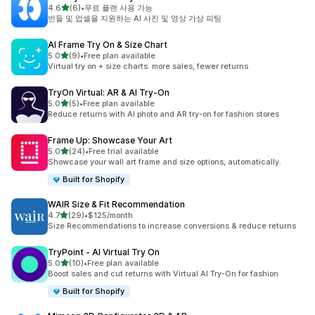
별 5개 중
4.6
(6)
•
무료 플랜 사용 가능
총 리뷰 6개
번들 및 업셀을 지원하는 AI 사진 및 영상 가상 피팅
AI Frame Try On & Size Chart
별 5개 중
5.0
(9)
•
Free plan available
총 리뷰 9개
Virtual try on + size charts: more sales, fewer returns
TryOn Virtual: AR & AI Try‑On
별 5개 중
5.0
(5)
•
Free plan available
총 리뷰 5개
Reduce returns with AI photo and AR try-on for fashion stores
Frame Up: Showcase Your Art
별 5개 중
5.0
(24)
•
Free trial available
총 리뷰 24개
Showcase your wall art frame and size options, automatically.
Built for Shopify
WAIR Size & Fit Recommendation
별 5개 중
4.7
(29)
•
$125/month
총 리뷰 29개
Size Recommendations to increase conversions & reduce returns
TryPoint ‑ AI Virtual Try On
별 5개 중
5.0
(10)
•
Free plan available
총 리뷰 10개
Boost sales and cut returns with Virtual AI Try-On for fashion
Built for Shopify