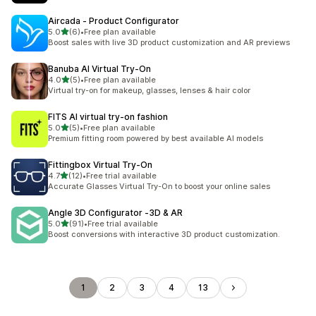
Aircada ‑ Product Configurator
별 5개 중
5.0
(6)
•
Free plan available
총 리뷰 6개
Boost sales with live 3D product customization and AR previews
Banuba AI Virtual Try‑On
별 5개 중
4.0
(5)
•
Free plan available
총 리뷰 5개
Virtual try-on for makeup, glasses, lenses & hair color
FITS AI virtual try‑on fashion
별 5개 중
5.0
(5)
•
Free plan available
총 리뷰 5개
Premium fitting room powered by best available AI models
Fittingbox Virtual Try‑On
별 5개 중
4.7
(12)
•
Free trial available
총 리뷰 12개
Accurate Glasses Virtual Try-On to boost your online sales
Angle 3D Configurator ‑3D & AR
별 5개 중
5.0
(91)
•
Free trial available
총 리뷰 91개
Boost conversions with interactive 3D product customization.
1
2
3
4
13