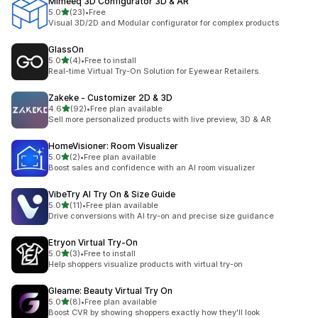
Mimeeq 3D Configurator 3D & AR
별 5개 중
5.0
(23)
•
Free
총 리뷰 23개
Visual 3D/2D and Modular configurator for complex products
GlassOn
별 5개 중
5.0
(4)
•
Free to install
총 리뷰 4개
Real-time Virtual Try-On Solution for Eyewear Retailers.
Zakeke ‑ Customizer 2D & 3D
별 5개 중
4.6
(92)
•
Free plan available
총 리뷰 92개
Sell more personalized products with live preview, 3D & AR
HomeVisioner: Room Visualizer
별 5개 중
5.0
(2)
•
Free plan available
총 리뷰 2개
Boost sales and confidence with an AI room visualizer
VibeTry AI Try On & Size Guide
별 5개 중
5.0
(11)
•
Free plan available
총 리뷰 11개
Drive conversions with AI try-on and precise size guidance
Etryon Virtual Try‑On
별 5개 중
5.0
(3)
•
Free to install
총 리뷰 3개
Help shoppers visualize products with virtual try-on
Gleame: Beauty Virtual Try On
별 5개 중
5.0
(8)
•
Free plan available
총 리뷰 8개
Boost CVR by showing shoppers exactly how they'll look