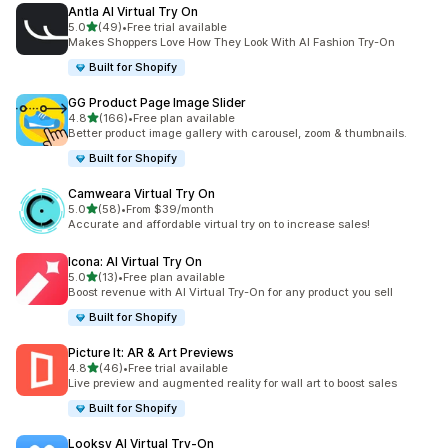
Antla AI Virtual Try On
별 5개 중
5.0
(49)
•
Free trial available
총 리뷰 49개
Makes Shoppers Love How They Look With AI Fashion Try-On
Built for Shopify
GG Product Page Image Slider
별 5개 중
4.8
(166)
•
Free plan available
총 리뷰 166개
Better product image gallery with carousel, zoom & thumbnails.
Built for Shopify
Camweara Virtual Try On
별 5개 중
5.0
(58)
•
From $39/month
총 리뷰 58개
Accurate and affordable virtual try on to increase sales!
Icona: AI Virtual Try On
별 5개 중
5.0
(13)
•
Free plan available
총 리뷰 13개
Boost revenue with AI Virtual Try-On for any product you sell
Built for Shopify
Picture It: AR & Art Previews
별 5개 중
4.8
(46)
•
Free trial available
총 리뷰 46개
Live preview and augmented reality for wall art to boost sales
Built for Shopify
Looksy AI Virtual Try‑On