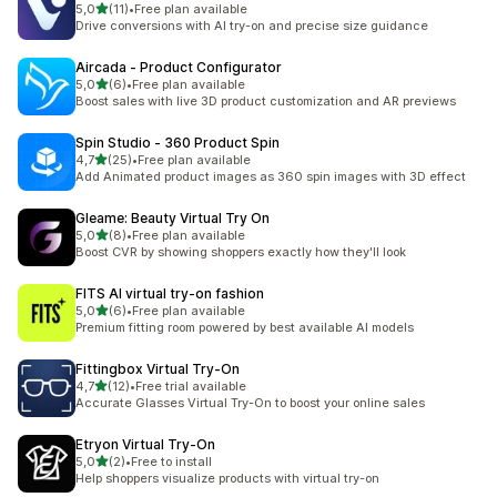
na 5 gwiazdek
5,0
(11)
•
Free plan available
Łączna liczba recenzji: 11
Drive conversions with AI try-on and precise size guidance
Aircada ‑ Product Configurator
na 5 gwiazdek
5,0
(6)
•
Free plan available
Łączna liczba recenzji: 6
Boost sales with live 3D product customization and AR previews
Spin Studio ‑ 360 Product Spin
na 5 gwiazdek
4,7
(25)
•
Free plan available
Łączna liczba recenzji: 25
Add Animated product images as 360 spin images with 3D effect
Gleame: Beauty Virtual Try On
na 5 gwiazdek
5,0
(8)
•
Free plan available
Łączna liczba recenzji: 8
Boost CVR by showing shoppers exactly how they'll look
FITS AI virtual try‑on fashion
na 5 gwiazdek
5,0
(6)
•
Free plan available
Łączna liczba recenzji: 6
Premium fitting room powered by best available AI models
Fittingbox Virtual Try‑On
na 5 gwiazdek
4,7
(12)
•
Free trial available
Łączna liczba recenzji: 12
Accurate Glasses Virtual Try-On to boost your online sales
Etryon Virtual Try‑On
na 5 gwiazdek
5,0
(2)
•
Free to install
Łączna liczba recenzji: 2
Help shoppers visualize products with virtual try-on