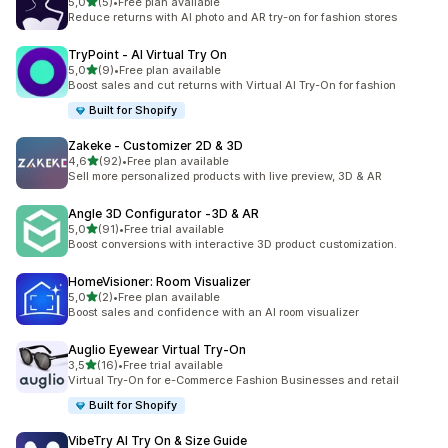
na 5 gwiazdek
5,0
(5)
•
Free plan available
Łączna liczba recenzji: 5
Reduce returns with AI photo and AR try-on for fashion stores
TryPoint ‑ AI Virtual Try On
na 5 gwiazdek
5,0
(9)
•
Free plan available
Łączna liczba recenzji: 9
Boost sales and cut returns with Virtual AI Try-On for fashion
Built for Shopify
Zakeke ‑ Customizer 2D & 3D
na 5 gwiazdek
4,6
(92)
•
Free plan available
Łączna liczba recenzji: 92
Sell more personalized products with live preview, 3D & AR
Angle 3D Configurator ‑3D & AR
na 5 gwiazdek
5,0
(91)
•
Free trial available
Łączna liczba recenzji: 91
Boost conversions with interactive 3D product customization.
HomeVisioner: Room Visualizer
na 5 gwiazdek
5,0
(2)
•
Free plan available
Łączna liczba recenzji: 2
Boost sales and confidence with an AI room visualizer
Auglio Eyewear Virtual Try‑On
na 5 gwiazdek
3,5
(16)
•
Free trial available
Łączna liczba recenzji: 16
Virtual Try-On for e-Commerce Fashion Businesses and retail
Built for Shopify
VibeTry AI Try On & Size Guide