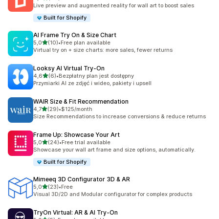
Łączna liczba recenzji: 46
Live preview and augmented reality for wall art to boost sales
Built for Shopify
AI Frame Try On & Size Chart
na 5 gwiazdek
5,0
(10)
•
Free plan available
Łączna liczba recenzji: 10
Virtual try on + size charts: more sales, fewer returns
Looksy AI Virtual Try‑On
na 5 gwiazdek
4,6
(6)
•
Bezpłatny plan jest dostępny
Łączna liczba recenzji: 6
Przymiarki AI ze zdjęć i wideo, pakiety i upsell
WAIR Size & Fit Recommendation
na 5 gwiazdek
4,7
(29)
•
$125/month
Łączna liczba recenzji: 29
Size Recommendations to increase conversions & reduce returns
Frame Up: Showcase Your Art
na 5 gwiazdek
5,0
(24)
•
Free trial available
Łączna liczba recenzji: 24
Showcase your wall art frame and size options, automatically.
Built for Shopify
Mimeeq 3D Configurator 3D & AR
na 5 gwiazdek
5,0
(23)
•
Free
Łączna liczba recenzji: 23
Visual 3D/2D and Modular configurator for complex products
TryOn Virtual: AR & AI Try‑On