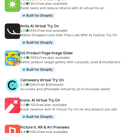
na 5 gwiazdek
5,0
(35)
•
Free plan available
Łączna liczba recenzji: 35
Boost sales and reduce returns with AI virtual try-on.
Built for Shopify
Antla AI Virtual Try On
na 5 gwiazdek
5,0
(49)
•
Free trial available
Łączna liczba recenzji: 49
Makes Shoppers Love How They Look With AI Fashion Try-On
Built for Shopify
GG Product Page Image Slider
na 5 gwiazdek
4,8
(166)
•
Free plan available
Łączna liczba recenzji: 166
Better product image gallery with carousel, zoom & thumbnails.
Built for Shopify
Camweara Virtual Try On
na 5 gwiazdek
5,0
(58)
•
From $39/month
Łączna liczba recenzji: 58
Accurate and affordable virtual try on to increase sales!
Icona: AI Virtual Try On
na 5 gwiazdek
5,0
(13)
•
Free plan available
Łączna liczba recenzji: 13
Boost revenue with AI Virtual Try-On for any product you sell
Built for Shopify
Picture It: AR & Art Previews
na 5 gwiazdek
4,8
(46)
•
Free trial available