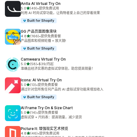
Antla AI Virtual Try On
星（满分 5 星）
5.0
(49)
•
提供免费试用
总共 49 条评论
利用 AI 时尚试穿功能，让购物者爱上自己的穿着效果
Built for Shopify
GG 产品页面图像滑块
星（满分 5 星）
4.8
(166)
•
提供免费套餐
总共 166 条评论
产品图库和视频轮播 + 放大镜!
Built for Shopify
Camweara Virtual Try On
星（满分 5 星）
5.0
(58)
•
$39/月起
总共 58 条评论
准确且经济实惠的虚拟试穿体验，助您提高销量！
Icona: AI Virtual Try On
星（满分 5 星）
5.0
(13)
•
提供免费套餐
总共 13 条评论
通过针对您所售任何产品的 AI 虚拟试穿功能来增加收入
Built for Shopify
AI Frame Try On & Size Chart
星（满分 5 星）
5.0
(14)
•
提供免费套餐
总共 14 条评论
虚拟试穿 + 尺码表：提高销量，减少退货
Picture It: 增强现实艺术预览
星（满分 5 星）
4.8
(46)
•
提供免费试用
总共 46 条评论