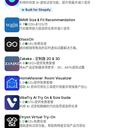
总共 10 条评论
利用时尚类 AI 虚拟试穿功能，提升销量并减少退货
Built for Shopify
WAIR Size & Fit Recommendation
星（满分 5 星）
4.7
(29)
•
$125/月
总共 29 条评论
尺码推荐助力提高转化率并减少退货
GlassOn
星（满分 5 星）
5.0
(4)
•
免费安装
总共 4 条评论
面向眼镜零售商的实时虚拟试戴解决方案。
Zakeke ‑ 定制器 2D & 3D
星（满分 5 星）
4.6
(92)
•
提供免费套餐
总共 92 条评论
用AI产品定制器卖得更多：3D、AR与虚拟试戴
HomeVisioner: Room Visualizer
星（满分 5 星）
5.0
(2)
•
提供免费套餐
总共 2 条评论
借助 AI 房间可视化工具提升销量并增强客户信心
VibeTry AI Try On & Size Guide
星（满分 5 星）
5.0
(11)
•
提供免费套餐
总共 11 条评论
利用 AI 试穿和精确的尺码指导提高转化率
Etryon Virtual Try‑On
星（满分 5 星）
5.0
(3)
•
免费安装
总共 3 条评论
借助虚拟试穿功能，帮助购物者实现产品可视化