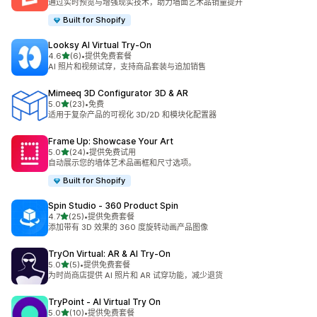
通过实时预览与增强现实技术，助力墙面艺术品销量提升
Built for Shopify
Looksy AI Virtual Try‑On
星（满分 5 星）
4.6
(6)
•
提供免费套餐
总共 6 条评论
AI 照片和视频试穿，支持商品套装与追加销售
Mimeeq 3D Configurator 3D & AR
星（满分 5 星）
5.0
(23)
•
免费
总共 23 条评论
适用于复杂产品的可视化 3D/2D 和模块化配置器
Frame Up: Showcase Your Art
星（满分 5 星）
5.0
(24)
•
提供免费试用
总共 24 条评论
自动展示您的墙体艺术品画框和尺寸选项。
Built for Shopify
Spin Studio ‑ 360 Product Spin
星（满分 5 星）
4.7
(25)
•
提供免费套餐
总共 25 条评论
添加带有 3D 效果的 360 度旋转动画产品图像
TryOn Virtual: AR & AI Try‑On
星（满分 5 星）
5.0
(5)
•
提供免费套餐
总共 5 条评论
为时尚商店提供 AI 照片和 AR 试穿功能，减少退货
TryPoint ‑ AI Virtual Try On
星（满分 5 星）
5.0
(10)
•
提供免费套餐