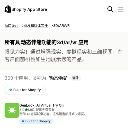
Shopify App Store
商店设计
图片和媒体文件
3D/AR/VR
所有具 动态伸缩功能的3d/ar/vr 应用
眼见为实！通过增强现实、虚拟现实和三维视图，在
客户面前栩栩如生地展示您的产品。
309 个应用，类别为
动态伸缩
清除
Built for Shopify
GenLook: AI Virtual Try On
星（满分 5 星）
5.0
(35)
•
提供免费套餐
总共 35 条评论
借助 AI 虚拟试穿功能，提高销售额并减少退货。
Built for Shopify