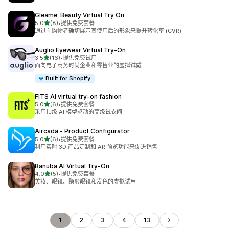
Gleame: Beauty Virtual Try On
星（满分 5 星）
5.0
(8)
•
提供免费套餐
总共 8 条评论
通过向购物者确切展示其使用后的形象来提升转化率 (CVR)
Auglio Eyewear Virtual Try‑On
星（满分 5 星）
3.5
(16)
•
提供免费试用
总共 16 条评论
面向电子商务时尚企业和零售业的虚拟试戴
Built for Shopify
FITS AI virtual try‑on fashion
星（满分 5 星）
5.0
(6)
•
提供免费套餐
总共 6 条评论
采用顶级 AI 模型驱动的高级试衣间
Aircada ‑ Product Configurator
星（满分 5 星）
5.0
(6)
•
提供免费套餐
总共 6 条评论
利用实时 3D 产品定制和 AR 预览功能来促进销售
Banuba AI Virtual Try‑On
星（满分 5 星）
4.0
(5)
•
提供免费套餐
总共 5 条评论
美妆、眼镜、隐形眼镜和发色的虚拟试用
1
2
3
4
13