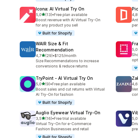
Icona: AI Virtual Try On
Pi
stelle su 5
5,0
(13)
•
Free plan available
4,8
13 recensioni totali
46 
Boost revenue with AI Virtual Try-On
Ant
for any product you sell
per
Built for Shopify
WAIR Size & Fit
Fr
Recommendation
5,0
24 
Sho
stelle su 5
4,7
(29)
•
$125/month
29 recensioni totali
opt
Size Recommendations to increase
conversions & reduce returns
TryPoint ‑ AI Virtual Try On
Za
stelle su 5
5,0
(9)
•
Free plan available
4,6
9 recensioni totali
92 
Boost sales and cut returns with Virtual
Ven
AI Try-On for fashion
con
Built for Shopify
Auglio Eyewear Virtual Try‑On
Vi
stelle su 5
3,5
(16)
•
Free trial available
5,0
16 recensioni totali
11 
Virtual Try-On for e-Commerce
Dri
Fashion Businesses and retail
pre
Built for Shopify