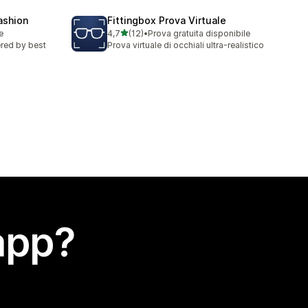
fashion
Fittingbox Prova Virtuale
stelle su 5
e
4,7
(12)
•
Prova gratuita disponibile
12 recensioni totali
red by best
Prova virtuale di occhiali ultra-realistico
app?