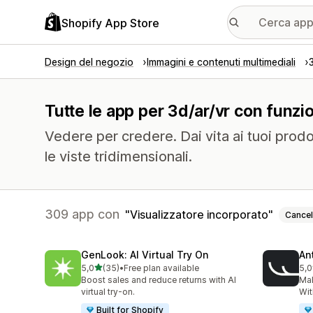
Shopify App Store
Design del negozio
Immagini e contenuti multimediali
Tutte le app per 3d/ar/vr con funzio
Vedere per credere. Dai vita ai tuoi prodot
le viste tridimensionali.
309 app con
Visualizzatore incorporato
Cancel
GenLook: AI Virtual Try On
Ant
stelle su 5
5,0
(35)
•
Free plan available
5,0
35 recensioni totali
49 
Boost sales and reduce returns with AI
Ma
virtual try-on.
Wit
Built for Shopify