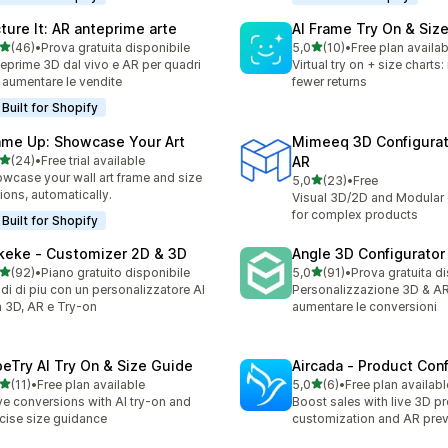
cture It: AR anteprime arte
AI Frame Try On & Size
stelle su 5
stelle su 5
(46)
•
Prova gratuita disponibile
5,0
(10)
•
Free plan availab
recensioni totali
10 recensioni totali
eprime 3D dal vivo e AR per quadri
Virtual try on + size charts
 aumentare le vendite
fewer returns
Built for Shopify
ame Up: Showcase Your Art
Mimeeq 3D Configurat
stelle su 5
(24)
•
Free trial available
AR
recensioni totali
wcase your wall art frame and size
stelle su 5
5,0
(23)
•
Free
23 recensioni totali
ions, automatically.
Visual 3D/2D and Modular 
for complex products
Built for Shopify
keke ‑ Customizer 2D & 3D
Angle 3D Configurator
stelle su 5
stelle su 5
(92)
•
Piano gratuito disponibile
5,0
(91)
•
Prova gratuita d
recensioni totali
91 recensioni totali
di di piu con un personalizzatore AI
Personalizzazione 3D & AR
 3D, AR e Try-on
aumentare le conversioni
beTry AI Try On & Size Guide
Aircada ‑ Product Conf
stelle su 5
stelle su 5
(11)
•
Free plan available
5,0
(6)
•
Free plan availabl
recensioni totali
6 recensioni totali
ve conversions with AI try-on and
Boost sales with live 3D p
cise size guidance
customization and AR pre