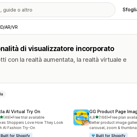
Sfogli
3D/AR/VR
nalità di visualizzatore incorporato
ti con la realtà aumentata, la realtà virtuale e
la
la AI Virtual Try On
GG Product Page Imag
stelle su 5
stelle su 5
(49)
•
Free trial available
4,8
(166)
•
Free plan avail
recensioni totali
166 recensioni totali
kes Shoppers Love How They Look
Better product image galle
h AI Fashion Try-On
carousel, zoom & thumbnai
Built for Shopify
Built for Shopify