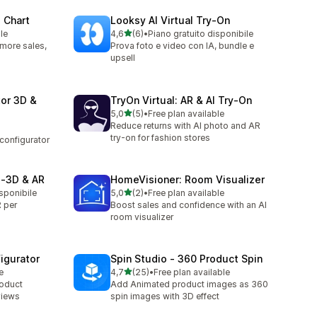
 Chart
Looksy AI Virtual Try‑On
stelle su 5
le
4,6
(6)
•
Piano gratuito disponibile
6 recensioni totali
: more sales,
Prova foto e video con IA, bundle e
upsell
or 3D &
TryOn Virtual: AR & AI Try‑On
stelle su 5
5,0
(5)
•
Free plan available
5 recensioni totali
Reduce returns with AI photo and AR
try-on for fashion stores
configurator
 ‑3D & AR
HomeVisioner: Room Visualizer
stelle su 5
isponibile
5,0
(2)
•
Free plan available
2 recensioni totali
 per
Boost sales and confidence with an AI
room visualizer
igurator
Spin Studio ‑ 360 Product Spin
stelle su 5
e
4,7
(25)
•
Free plan available
25 recensioni totali
roduct
Add Animated product images as 360
views
spin images with 3D effect