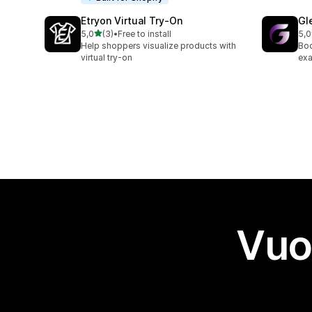
Etryon Virtual Try‑On
Gl
stelle su 5
5,0
(3)
•
Free to install
5,0
3 recensioni totali
8 r
Help shoppers visualize products with
Boo
virtual try-on
exa
Vuo