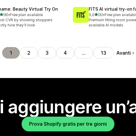
eame: Beauty Virtual Try On
FITS AI virtual try‑on 
stelle su 5
stelle su 5
(8)
•
Free plan available
5,0
(6)
•
Free plan availabl
ecensioni totali
6 recensioni totali
st CVR by showing shoppers
Premium fitting room powe
ctly how they'll look
available AI models
Avanti
1
2
3
4
…
13
i aggiungere un’
Prova Shopify gratis per tre giorni