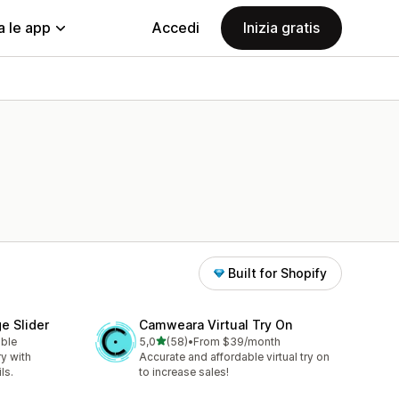
a le app
Accedi
Inizia gratis
Built for Shopify
e Slider
Camweara Virtual Try On
stelle su 5
able
5,0
(58)
•
From $39/month
58 recensioni totali
ry with
Accurate and affordable virtual try on
ls.
to increase sales!