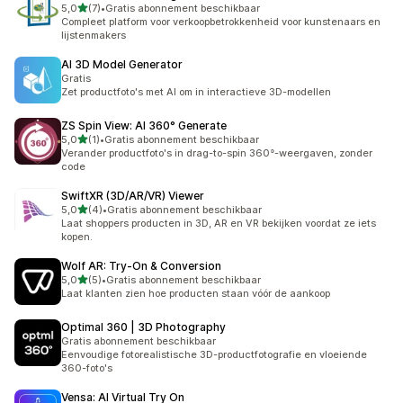
van 5 sterren
5,0
(7)
•
Gratis abonnement beschikbaar
7 recensies in totaal
Compleet platform voor verkoopbetrokkenheid voor kunstenaars en
lijstenmakers
AI 3D Model Generator
Gratis
Zet productfoto's met AI om in interactieve 3D-modellen
ZS Spin View: AI 360° Generate
van 5 sterren
5,0
(1)
•
Gratis abonnement beschikbaar
1 recensies in totaal
Verander productfoto's in drag-to-spin 360°-weergaven, zonder
code
SwiftXR (3D/AR/VR) Viewer
van 5 sterren
5,0
(4)
•
Gratis abonnement beschikbaar
4 recensies in totaal
Laat shoppers producten in 3D, AR en VR bekijken voordat ze iets
kopen.
Wolf AR: Try‑On & Conversion
van 5 sterren
5,0
(5)
•
Gratis abonnement beschikbaar
5 recensies in totaal
Laat klanten zien hoe producten staan vóór de aankoop
Optimal 360 | 3D Photography
Gratis abonnement beschikbaar
Eenvoudige fotorealistische 3D-productfotografie en vloeiende
360-foto's
Vensa: AI Virtual Try On