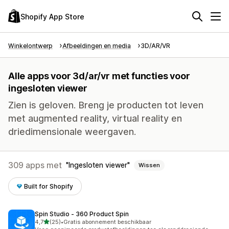
Shopify App Store
Winkelontwerp
Afbeeldingen en media
3D/AR/VR
Alle apps voor 3d/ar/vr met functies voor
ingesloten viewer
Zien is geloven. Breng je producten tot leven
met augmented reality, virtual reality en
driedimensionale weergaven.
309 apps met
Ingesloten viewer
Wissen
Built for Shopify
Spin Studio ‑ 360 Product Spin
van 5 sterren
4,7
(25)
•
Gratis abonnement beschikbaar
25 recensies in totaal