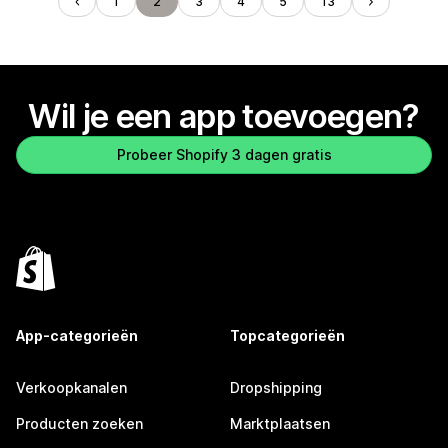
1
2
3
4
5
13
Wil je een app toevoegen?
Probeer Shopify 3 dagen gratis
App-categorieën
Topcategorieën
Verkoopkanalen
Dropshipping
Producten zoeken
Marktplaatsen