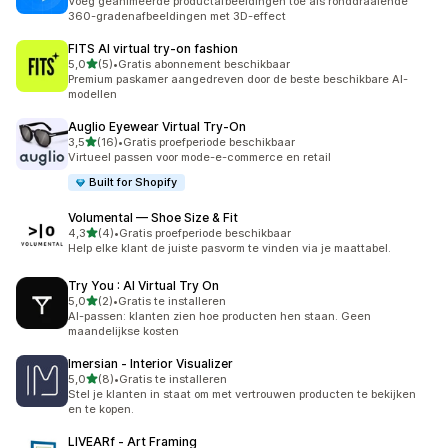
Voeg geanimeerde productafbeeldingen toe als ronddraaiende
360-gradenafbeeldingen met 3D-effect
FITS AI virtual try‑on fashion
van 5 sterren
5,0
(5)
•
Gratis abonnement beschikbaar
5 recensies in totaal
Premium paskamer aangedreven door de beste beschikbare AI-
modellen
Auglio Eyewear Virtual Try‑On
van 5 sterren
3,5
(16)
•
Gratis proefperiode beschikbaar
16 recensies in totaal
Virtueel passen voor mode-e-commerce en retail
Built for Shopify
Volumental — Shoe Size & Fit
van 5 sterren
4,3
(4)
•
Gratis proefperiode beschikbaar
4 recensies in totaal
Help elke klant de juiste pasvorm te vinden via je maattabel.
Try You : AI Virtual Try On
van 5 sterren
5,0
(2)
•
Gratis te installeren
2 recensies in totaal
AI-passen: klanten zien hoe producten hen staan. Geen
maandelijkse kosten
Imersian ‑ Interior Visualizer
van 5 sterren
5,0
(8)
•
Gratis te installeren
8 recensies in totaal
Stel je klanten in staat om met vertrouwen producten te bekijken
en te kopen.
LIVEARf ‑ Art Framing