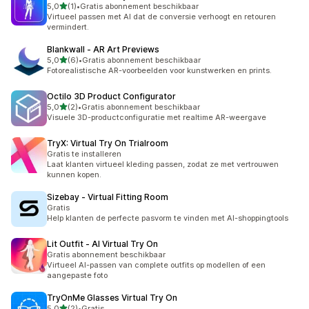
van 5 sterren
5,0
(1)
•
Gratis abonnement beschikbaar
1 recensies in totaal
Virtueel passen met AI dat de conversie verhoogt en retouren
vermindert.
Blankwall ‑ AR Art Previews
van 5 sterren
5,0
(6)
•
Gratis abonnement beschikbaar
6 recensies in totaal
Fotorealistische AR-voorbeelden voor kunstwerken en prints.
Octilo 3D Product Configurator
van 5 sterren
5,0
(2)
•
Gratis abonnement beschikbaar
2 recensies in totaal
Visuele 3D-productconfiguratie met realtime AR-weergave
TryX: Virtual Try On Trialroom
Gratis te installeren
Laat klanten virtueel kleding passen, zodat ze met vertrouwen
kunnen kopen.
Sizebay ‑ Virtual Fitting Room
Gratis
Help klanten de perfecte pasvorm te vinden met AI-shoppingtools
Lit Outfit ‑ AI Virtual Try On
Gratis abonnement beschikbaar
Virtueel AI-passen van complete outfits op modellen of een
aangepaste foto
TryOnMe Glasses Virtual Try On
van 5 sterren
5,0
(2)
•
Gratis