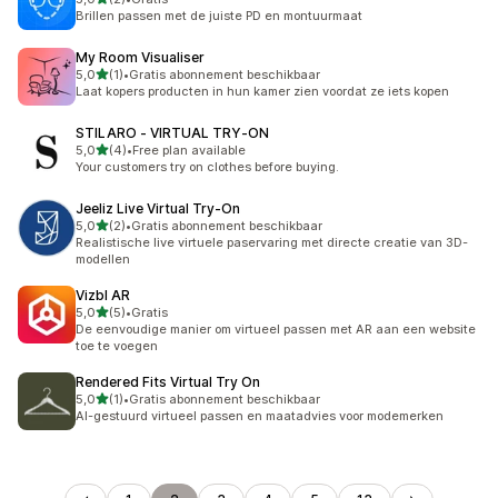
2 recensies in totaal
Brillen passen met de juiste PD en montuurmaat
My Room Visualiser
van 5 sterren
5,0
(1)
•
Gratis abonnement beschikbaar
1 recensies in totaal
Laat kopers producten in hun kamer zien voordat ze iets kopen
STILARO ‑ VIRTUAL TRY‑ON
van 5 sterren
5,0
(4)
•
Free plan available
4 recensies in totaal
Your customers try on clothes before buying.
Jeeliz Live Virtual Try‑On
van 5 sterren
5,0
(2)
•
Gratis abonnement beschikbaar
2 recensies in totaal
Realistische live virtuele paservaring met directe creatie van 3D-
modellen
Vizbl AR
van 5 sterren
5,0
(5)
•
Gratis
5 recensies in totaal
De eenvoudige manier om virtueel passen met AR aan een website
toe te voegen
Rendered Fits Virtual Try On
van 5 sterren
5,0
(1)
•
Gratis abonnement beschikbaar
1 recensies in totaal
AI-gestuurd virtueel passen en maatadvies voor modemerken