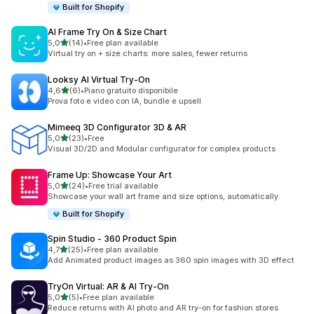
Built for Shopify
AI Frame Try On & Size Chart
stelle su 5
5,0
(14)
•
Free plan available
14 recensioni totali
Virtual try on + size charts: more sales, fewer returns
Looksy AI Virtual Try‑On
stelle su 5
4,6
(6)
•
Piano gratuito disponibile
6 recensioni totali
Prova foto e video con IA, bundle e upsell
Mimeeq 3D Configurator 3D & AR
stelle su 5
5,0
(23)
•
Free
23 recensioni totali
Visual 3D/2D and Modular configurator for complex products
Frame Up: Showcase Your Art
stelle su 5
5,0
(24)
•
Free trial available
24 recensioni totali
Showcase your wall art frame and size options, automatically.
Built for Shopify
Spin Studio ‑ 360 Product Spin
stelle su 5
4,7
(25)
•
Free plan available
25 recensioni totali
Add Animated product images as 360 spin images with 3D effect
TryOn Virtual: AR & AI Try‑On
stelle su 5
5,0
(5)
•
Free plan available
5 recensioni totali
Reduce returns with AI photo and AR try-on for fashion stores