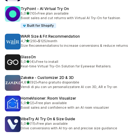
TryPoint ‑ AI Virtual Try On
stelle su 5
5,0
(10)
•
Free plan available
10 recensioni totali
Boost sales and cut returns with Virtual AI Try-On for fashion
Built for Shopify
WAIR Size & Fit Recommendation
stelle su 5
4,7
(29)
•
$125/month
29 recensioni totali
Size Recommendations to increase conversions & reduce returns
GlassOn
stelle su 5
5,0
(4)
•
Free to install
4 recensioni totali
Real-time Virtual Try-On Solution for Eyewear Retailers.
Zakeke ‑ Customizer 2D & 3D
stelle su 5
4,6
(92)
•
Piano gratuito disponibile
92 recensioni totali
Vendi di piu con un personalizzatore AI con 3D, AR e Try-on
HomeVisioner: Room Visualizer
stelle su 5
5,0
(2)
•
Free plan available
2 recensioni totali
Boost sales and confidence with an AI room visualizer
VibeTry AI Try On & Size Guide
stelle su 5
5,0
(11)
•
Free plan available
11 recensioni totali
Drive conversions with AI try-on and precise size guidance