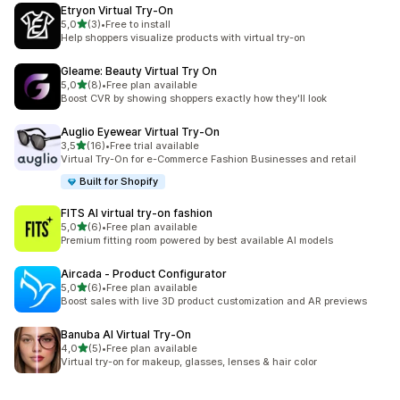
Etryon Virtual Try‑On
stelle su 5
5,0
(3)
•
Free to install
3 recensioni totali
Help shoppers visualize products with virtual try-on
Gleame: Beauty Virtual Try On
stelle su 5
5,0
(8)
•
Free plan available
8 recensioni totali
Boost CVR by showing shoppers exactly how they'll look
Auglio Eyewear Virtual Try‑On
stelle su 5
3,5
(16)
•
Free trial available
16 recensioni totali
Virtual Try-On for e-Commerce Fashion Businesses and retail
Built for Shopify
FITS AI virtual try‑on fashion
stelle su 5
5,0
(6)
•
Free plan available
6 recensioni totali
Premium fitting room powered by best available AI models
Aircada ‑ Product Configurator
stelle su 5
5,0
(6)
•
Free plan available
6 recensioni totali
Boost sales with live 3D product customization and AR previews
Banuba AI Virtual Try‑On
stelle su 5
4,0
(5)
•
Free plan available
5 recensioni totali
Virtual try-on for makeup, glasses, lenses & hair color