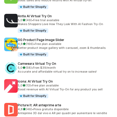
Boost sales and reduce returns with AI virtual try-on.
Built for Shopify
Antla AI Virtual Try On
stelle su 5
5,0
(49)
•
Free trial available
49 recensioni totali
Makes Shoppers Love How They Look With AI Fashion Try-On
Built for Shopify
GG Product Page Image Slider
stelle su 5
4,8
(166)
•
Free plan available
166 recensioni totali
Better product image gallery with carousel, zoom & thumbnails.
Built for Shopify
Camweara Virtual Try On
stelle su 5
5,0
(58)
•
From $39/month
58 recensioni totali
Accurate and affordable virtual try on to increase sales!
Icona: AI Virtual Try On
stelle su 5
5,0
(13)
•
Free plan available
13 recensioni totali
Boost revenue with AI Virtual Try-On for any product you sell
Built for Shopify
Picture It: AR anteprime arte
stelle su 5
4,8
(46)
•
Prova gratuita disponibile
46 recensioni totali
Anteprime 3D dal vivo e AR per quadri per aumentare le vendite