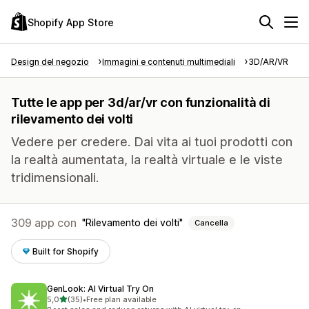
Shopify App Store
Design del negozio
Immagini e contenuti multimediali
3D/AR/VR
Tutte le app per 3d/ar/vr con funzionalità di
rilevamento dei volti
Vedere per credere. Dai vita ai tuoi prodotti con
la realtà aumentata, la realtà virtuale e le viste
tridimensionali.
309 app con
Rilevamento dei volti
Cancella
Built for Shopify
GenLook: AI Virtual Try On
stelle su 5
5,0
(35)
•
Free plan available
35 recensioni totali