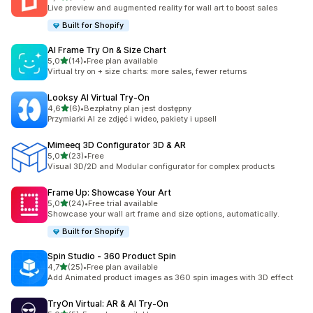
Łączna liczba recenzji: 46
Live preview and augmented reality for wall art to boost sales
Built for Shopify
AI Frame Try On & Size Chart
na 5 gwiazdek
5,0
(14)
•
Free plan available
Łączna liczba recenzji: 14
Virtual try on + size charts: more sales, fewer returns
Looksy AI Virtual Try‑On
na 5 gwiazdek
4,6
(6)
•
Bezpłatny plan jest dostępny
Łączna liczba recenzji: 6
Przymiarki AI ze zdjęć i wideo, pakiety i upsell
Mimeeq 3D Configurator 3D & AR
na 5 gwiazdek
5,0
(23)
•
Free
Łączna liczba recenzji: 23
Visual 3D/2D and Modular configurator for complex products
Frame Up: Showcase Your Art
na 5 gwiazdek
5,0
(24)
•
Free trial available
Łączna liczba recenzji: 24
Showcase your wall art frame and size options, automatically.
Built for Shopify
Spin Studio ‑ 360 Product Spin
na 5 gwiazdek
4,7
(25)
•
Free plan available
Łączna liczba recenzji: 25
Add Animated product images as 360 spin images with 3D effect
TryOn Virtual: AR & AI Try‑On