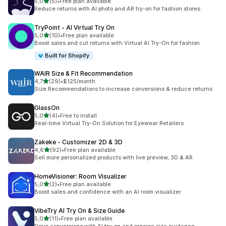
na 5 gwiazdek
5,0
(5)
•
Free plan available
Łączna liczba recenzji: 5
Reduce returns with AI photo and AR try-on for fashion stores
TryPoint ‑ AI Virtual Try On
na 5 gwiazdek
5,0
(10)
•
Free plan available
Łączna liczba recenzji: 10
Boost sales and cut returns with Virtual AI Try-On for fashion
Built for Shopify
WAIR Size & Fit Recommendation
na 5 gwiazdek
4,7
(29)
•
$125/month
Łączna liczba recenzji: 29
Size Recommendations to increase conversions & reduce returns
GlassOn
na 5 gwiazdek
5,0
(4)
•
Free to install
Łączna liczba recenzji: 4
Real-time Virtual Try-On Solution for Eyewear Retailers.
Zakeke ‑ Customizer 2D & 3D
na 5 gwiazdek
4,6
(92)
•
Free plan available
Łączna liczba recenzji: 92
Sell more personalized products with live preview, 3D & AR
HomeVisioner: Room Visualizer
na 5 gwiazdek
5,0
(2)
•
Free plan available
Łączna liczba recenzji: 2
Boost sales and confidence with an AI room visualizer
VibeTry AI Try On & Size Guide
na 5 gwiazdek
5,0
(11)
•
Free plan available
Łączna liczba recenzji: 11