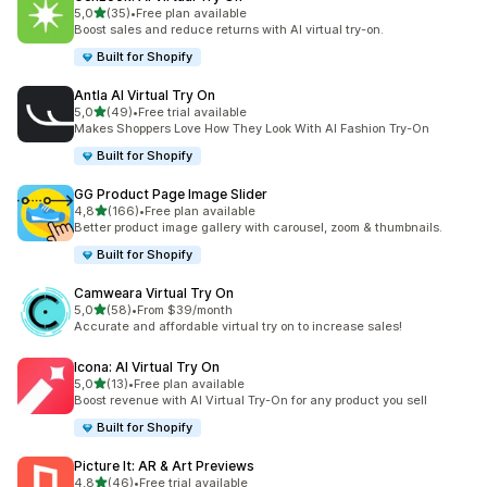
na 5 gwiazdek
5,0
(35)
•
Free plan available
Łączna liczba recenzji: 35
Boost sales and reduce returns with AI virtual try-on.
Built for Shopify
Antla AI Virtual Try On
na 5 gwiazdek
5,0
(49)
•
Free trial available
Łączna liczba recenzji: 49
Makes Shoppers Love How They Look With AI Fashion Try-On
Built for Shopify
GG Product Page Image Slider
na 5 gwiazdek
4,8
(166)
•
Free plan available
Łączna liczba recenzji: 166
Better product image gallery with carousel, zoom & thumbnails.
Built for Shopify
Camweara Virtual Try On
na 5 gwiazdek
5,0
(58)
•
From $39/month
Łączna liczba recenzji: 58
Accurate and affordable virtual try on to increase sales!
Icona: AI Virtual Try On
na 5 gwiazdek
5,0
(13)
•
Free plan available
Łączna liczba recenzji: 13
Boost revenue with AI Virtual Try-On for any product you sell
Built for Shopify
Picture It: AR & Art Previews
na 5 gwiazdek
4,8
(46)
•
Free trial available