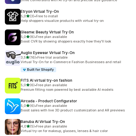
Drive conversions with AI try-on and precise size guidance
Etryon Virtual Try‑On
na 5 gwiazdek
5,0
(3)
•
Free to install
Łączna liczba recenzji: 3
Help shoppers visualize products with virtual try-on
Gleame: Beauty Virtual Try On
na 5 gwiazdek
5,0
(8)
•
Free plan available
Łączna liczba recenzji: 8
Boost CVR by showing shoppers exactly how they'll look
Auglio Eyewear Virtual Try‑On
na 5 gwiazdek
3,5
(16)
•
Free trial available
Łączna liczba recenzji: 16
Virtual Try-On for e-Commerce Fashion Businesses and retail
Built for Shopify
FITS AI virtual try‑on fashion
na 5 gwiazdek
5,0
(6)
•
Free plan available
Łączna liczba recenzji: 6
Premium fitting room powered by best available AI models
Aircada ‑ Product Configurator
na 5 gwiazdek
5,0
(6)
•
Free plan available
Łączna liczba recenzji: 6
Boost sales with live 3D product customization and AR previews
Banuba AI Virtual Try‑On
na 5 gwiazdek
4,0
(5)
•
Free plan available
Łączna liczba recenzji: 5
Virtual try-on for makeup, glasses, lenses & hair color