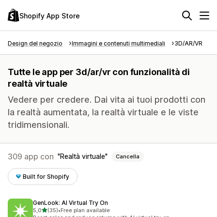
Shopify App Store
Design del negozio
Immagini e contenuti multimediali
3D/AR/VR
Tutte le app per 3d/ar/vr con funzionalità di
realtà virtuale
Vedere per credere. Dai vita ai tuoi prodotti con
la realtà aumentata, la realtà virtuale e le viste
tridimensionali.
309 app con
Realtà virtuale
Cancella
Built for Shopify
GenLook: AI Virtual Try On
stelle su 5
5,0
(35)
•
Free plan available
35 recensioni totali