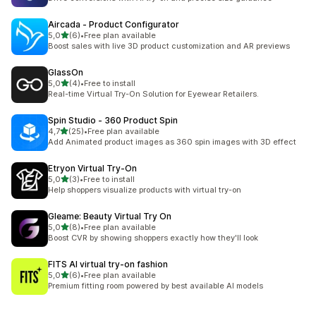
Aircada ‑ Product Configurator
stelle su 5
5,0
(6)
•
Free plan available
6 recensioni totali
Boost sales with live 3D product customization and AR previews
GlassOn
stelle su 5
5,0
(4)
•
Free to install
4 recensioni totali
Real-time Virtual Try-On Solution for Eyewear Retailers.
Spin Studio ‑ 360 Product Spin
stelle su 5
4,7
(25)
•
Free plan available
25 recensioni totali
Add Animated product images as 360 spin images with 3D effect
Etryon Virtual Try‑On
stelle su 5
5,0
(3)
•
Free to install
3 recensioni totali
Help shoppers visualize products with virtual try-on
Gleame: Beauty Virtual Try On
stelle su 5
5,0
(8)
•
Free plan available
8 recensioni totali
Boost CVR by showing shoppers exactly how they'll look
FITS AI virtual try‑on fashion
stelle su 5
5,0
(6)
•
Free plan available
6 recensioni totali
Premium fitting room powered by best available AI models