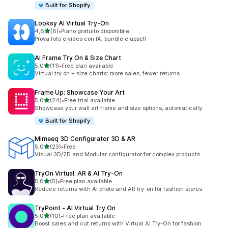
Built for Shopify
Looksy AI Virtual Try‑On
stelle su 5
4,6
(6)
•
Piano gratuito disponibile
6 recensioni totali
Prova foto e video con IA, bundle e upsell
AI Frame Try On & Size Chart
stelle su 5
5,0
(11)
•
Free plan available
11 recensioni totali
Virtual try on + size charts: more sales, fewer returns
Frame Up: Showcase Your Art
stelle su 5
5,0
(24)
•
Free trial available
24 recensioni totali
Showcase your wall art frame and size options, automatically.
Built for Shopify
Mimeeq 3D Configurator 3D & AR
stelle su 5
5,0
(23)
•
Free
23 recensioni totali
Visual 3D/2D and Modular configurator for complex products
TryOn Virtual: AR & AI Try‑On
stelle su 5
5,0
(5)
•
Free plan available
5 recensioni totali
Reduce returns with AI photo and AR try-on for fashion stores
TryPoint ‑ AI Virtual Try On
stelle su 5
5,0
(10)
•
Free plan available
10 recensioni totali
Boost sales and cut returns with Virtual AI Try-On for fashion