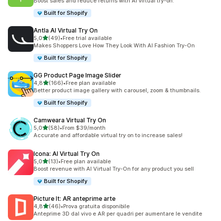
Boost sales and reduce returns with AI virtual try-on.
Built for Shopify
Antla AI Virtual Try On
stelle su 5
5,0
(49)
•
Free trial available
49 recensioni totali
Makes Shoppers Love How They Look With AI Fashion Try-On
Built for Shopify
GG Product Page Image Slider
stelle su 5
4,8
(166)
•
Free plan available
166 recensioni totali
Better product image gallery with carousel, zoom & thumbnails.
Built for Shopify
Camweara Virtual Try On
stelle su 5
5,0
(58)
•
From $39/month
58 recensioni totali
Accurate and affordable virtual try on to increase sales!
Icona: AI Virtual Try On
stelle su 5
5,0
(13)
•
Free plan available
13 recensioni totali
Boost revenue with AI Virtual Try-On for any product you sell
Built for Shopify
Picture It: AR anteprime arte
stelle su 5
4,8
(46)
•
Prova gratuita disponibile
46 recensioni totali
Anteprime 3D dal vivo e AR per quadri per aumentare le vendite