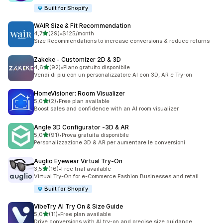
Built for Shopify
WAIR Size & Fit Recommendation
stelle su 5
4,7
(29)
•
$125/month
29 recensioni totali
Size Recommendations to increase conversions & reduce returns
Zakeke ‑ Customizer 2D & 3D
stelle su 5
4,6
(92)
•
Piano gratuito disponibile
92 recensioni totali
Vendi di piu con un personalizzatore AI con 3D, AR e Try-on
HomeVisioner: Room Visualizer
stelle su 5
5,0
(2)
•
Free plan available
2 recensioni totali
Boost sales and confidence with an AI room visualizer
Angle 3D Configurator ‑3D & AR
stelle su 5
5,0
(91)
•
Prova gratuita disponibile
91 recensioni totali
Personalizzazione 3D & AR per aumentare le conversioni
Auglio Eyewear Virtual Try‑On
stelle su 5
3,5
(16)
•
Free trial available
16 recensioni totali
Virtual Try-On for e-Commerce Fashion Businesses and retail
Built for Shopify
VibeTry AI Try On & Size Guide
stelle su 5
5,0
(11)
•
Free plan available
11 recensioni totali
Drive conversions with AI try-on and precise size guidance