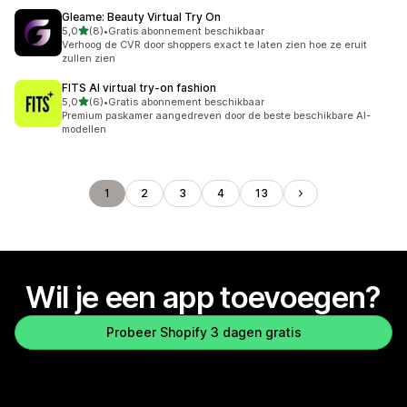
Gleame: Beauty Virtual Try On
van 5 sterren
5,0
(8)
•
Gratis abonnement beschikbaar
8 recensies in totaal
Verhoog de CVR door shoppers exact te laten zien hoe ze eruit
zullen zien
FITS AI virtual try‑on fashion
van 5 sterren
5,0
(6)
•
Gratis abonnement beschikbaar
6 recensies in totaal
Premium paskamer aangedreven door de beste beschikbare AI-
modellen
1
2
3
4
13
Wil je een app toevoegen?
Probeer Shopify 3 dagen gratis