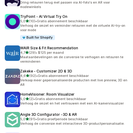
Dring retouren terug met passen via AI-foto's en AR voor
modewinkels
TryPoint ‑ AI Virtual Try On
van 5 sterren
5,0
(10)
•
Gratis abonnement beschikbaar
10 recensies in totaal
Verhoog de omzet en verminder retouren met de virtuele AI-try-on
voor mode
Built for Shopify
WAIR Size & Fit Recommendation
van 5 sterren
4,7
(29)
•
$125 per maand
29 recensies in totaal
Maataanbevelingen om de conversie te verhogen en retouren te
verminderen
Zakeke ‑ Customizer 2D & 3D
van 5 sterren
4,6
(92)
•
Gratis abonnement beschikbaar
92 recensies in totaal
Verkoop meer gepersonaliseerde producten met live preview, 3D en
AR
HomeVisioner: Room Visualizer
van 5 sterren
5,0
(2)
•
Gratis abonnement beschikbaar
2 recensies in totaal
Verhoog de omzet en het vertrouwen met een AI-kamervisualizer
Angle 3D Configurator ‑3D & AR
van 5 sterren
5,0
(91)
•
Gratis proefperiode beschikbaar
91 recensies in totaal
Verhoog de conversie met interactieve 3D-productpersonalisatie.