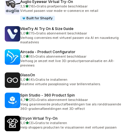
Auglio Eyewear Virtual Try‑On
van 5 sterren
3,5
(16)
•
Gratis proefperiode beschikbaar
16 recensies in totaal
Virtueel passen voor mode-e-commerce en retail
Built for Shopify
VibeTry AI Try On & Size Guide
van 5 sterren
5,0
(11)
•
Gratis abonnement beschikbaar
11 recensies in totaal
Verhoog conversies met virtueel passen via AI en nauwkeurig
maatadvies
Aircada ‑ Product Configurator
van 5 sterren
5,0
(6)
•
Gratis abonnement beschikbaar
6 recensies in totaal
Verhoog je omzet met live 3D-productpersonalisatie en AR-
previews
GlassOn
van 5 sterren
5,0
(4)
•
Gratis te installeren
4 recensies in totaal
Realtime virtuele pasoplossing voor brillenretailers.
Spin Studio ‑ 360 Product Spin
van 5 sterren
4,7
(25)
•
Gratis abonnement beschikbaar
25 recensies in totaal
Voeg geanimeerde productafbeeldingen toe als ronddraaiende
360-gradenafbeeldingen met 3D-effect
Etryon Virtual Try‑On
van 5 sterren
5,0
(3)
•
Gratis te installeren
3 recensies in totaal
Help shoppers producten te visualiseren met virtueel passen