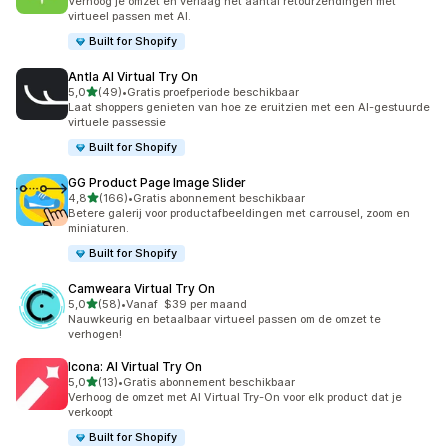
Verhoog je omzet en verlaag het aantal retourzendingen met
virtueel passen met AI.
Built for Shopify
Antla AI Virtual Try On
van 5 sterren
5,0
(49)
•
Gratis proefperiode beschikbaar
49 recensies in totaal
Laat shoppers genieten van hoe ze eruitzien met een AI-gestuurde
virtuele passessie
Built for Shopify
GG Product Page Image Slider
van 5 sterren
4,8
(166)
•
Gratis abonnement beschikbaar
166 recensies in totaal
Betere galerij voor productafbeeldingen met carrousel, zoom en
miniaturen.
Built for Shopify
Camweara Virtual Try On
van 5 sterren
5,0
(58)
•
Vanaf $39 per maand
58 recensies in totaal
Nauwkeurig en betaalbaar virtueel passen om de omzet te
verhogen!
Icona: AI Virtual Try On
van 5 sterren
5,0
(13)
•
Gratis abonnement beschikbaar
13 recensies in totaal
Verhoog de omzet met AI Virtual Try-On voor elk product dat je
verkoopt
Built for Shopify