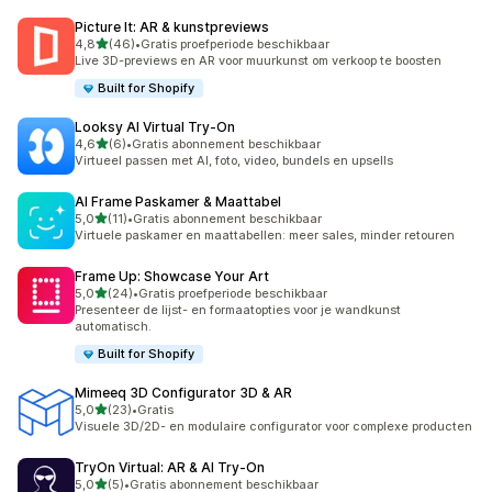
Picture It: AR & kunstpreviews
van 5 sterren
4,8
(46)
•
Gratis proefperiode beschikbaar
46 recensies in totaal
Live 3D-previews en AR voor muurkunst om verkoop te boosten
Built for Shopify
Looksy AI Virtual Try‑On
van 5 sterren
4,6
(6)
•
Gratis abonnement beschikbaar
6 recensies in totaal
Virtueel passen met AI, foto, video, bundels en upsells
AI Frame Paskamer & Maattabel
van 5 sterren
5,0
(11)
•
Gratis abonnement beschikbaar
11 recensies in totaal
Virtuele paskamer en maattabellen: meer sales, minder retouren
Frame Up: Showcase Your Art
van 5 sterren
5,0
(24)
•
Gratis proefperiode beschikbaar
24 recensies in totaal
Presenteer de lijst- en formaatopties voor je wandkunst
automatisch.
Built for Shopify
Mimeeq 3D Configurator 3D & AR
van 5 sterren
5,0
(23)
•
Gratis
23 recensies in totaal
Visuele 3D/2D- en modulaire configurator voor complexe producten
TryOn Virtual: AR & AI Try‑On
van 5 sterren
5,0
(5)
•
Gratis abonnement beschikbaar
5 recensies in totaal