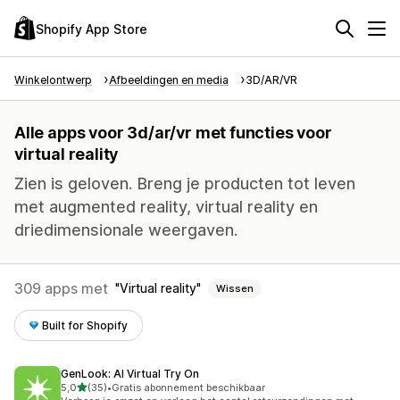
Shopify App Store
Winkelontwerp
Afbeeldingen en media
3D/AR/VR
Alle apps voor 3d/ar/vr met functies voor
virtual reality
Zien is geloven. Breng je producten tot leven
met augmented reality, virtual reality en
driedimensionale weergaven.
309 apps met
Virtual reality
Wissen
Built for Shopify
GenLook: AI Virtual Try On
van 5 sterren
5,0
(35)
•
Gratis abonnement beschikbaar
35 recensies in totaal