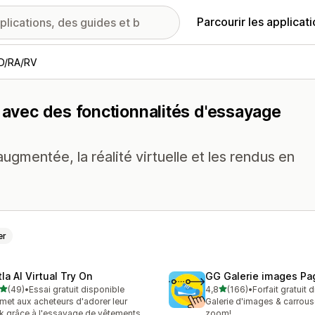
Parcourir les applicat
D/RA/RV
v avec des fonctionnalités d'essayage
ugmentée, la réalité virtuelle et les rendus en
er
la AI Virtual Try On
GG Galerie images Pa
étoile(s) sur 5
étoile(s) sur 5
(49)
•
Essai gratuit disponible
4,8
(166)
•
Forfait gratuit 
avis au total
166 avis au total
met aux acheteurs d'adorer leur
Galerie d'images & carrous
k grâce à l'essayage de vêtements
zoom!