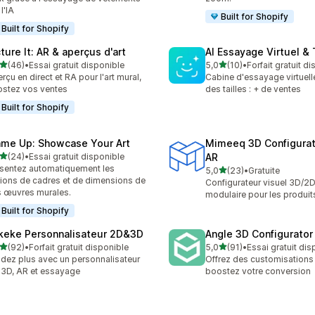
l'IA
Built for Shopify
Built for Shopify
ture It: AR & aperçus d'art
AI Essayage Virtuel & 
étoile(s) sur 5
étoile(s) sur 5
(46)
•
Essai gratuit disponible
5,0
(10)
•
Forfait gratuit d
avis au total
10 avis au total
rçu en direct et RA pour l'art mural,
Cabine d'essayage virtuell
stez vos ventes
des tailles : + de ventes
Built for Shopify
ame Up: Showcase Your Art
Mimeeq 3D Configurat
étoile(s) sur 5
(24)
•
Essai gratuit disponible
AR
avis au total
sentez automatiquement les
étoile(s) sur 5
5,0
(23)
•
Gratuite
23 avis au total
ions de cadres et de dimensions de
Configurateur visuel 3D/2D
 œuvres murales.
modulaire pour les produi
Built for Shopify
keke Personnalisateur 2D&3D
Angle 3D Configurator
étoile(s) sur 5
étoile(s) sur 5
(92)
•
Forfait gratuit disponible
5,0
(91)
•
Essai gratuit dis
avis au total
91 avis au total
dez plus avec un personnalisateur
Offrez des customisations
: 3D, AR et essayage
boostez votre conversion