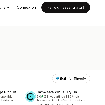
ions
Connexion
Faire un essai gratuit
Built for Shopify
ge Produit
Camweara Virtual Try On
étoile(s) sur 5
disponible
5,0
(58)
•
À partir de $39 /mois
58 avis au total
el vidéo +
Essayage virtuel précis et abordable
pour augmenter vos ventes !