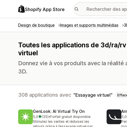
Shopify App Store
Design de boutique
Images et supports multimédias
3
Toutes les applications de 3d/ra/r
virtuel
Donnez vie à vos produits avec la réalité a
3D.
308 applications avec
Essayage virtuel
Effac
GenLook: AI Virtual Try On
Ant
étoile(s) sur 5
5,0
(35)
•
Forfait gratuit disponible
5,0
35 avis au total
49 
Stimulez les ventes et réduisez les
Per
retours grâce à l’essayage virtuel par
loo