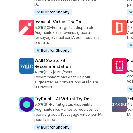
IA.
par 
Built for Shopify
Icona: AI Virtual Try On
Pic
étoile(s) sur 5
5,0
(13)
•
Forfait gratuit disponible
4,8
13 avis au total
46 
Augmentez vos revenus grâce à
Ape
l’essayage virtuel par IA pour tous vos
boo
produits
Built for Shopify
WAIR Size & Fit
Fr
Recommendation
5,0
24 
Pré
étoile(s) sur 5
4,7
(29)
•
$125 /mois
29 avis au total
opt
Recommandations de taille pour
vos
augmenter les conversions et réduire
les retours
TryPoint ‑ AI Virtual Try On
Za
étoile(s) sur 5
5,0
(9)
•
Forfait gratuit disponible
4,6
9 avis au total
92 
Augmentez les ventes et réduisez les
Ven
retours grâce à l’essayage virtuel par IA
IA 
pour la mode
Built for Shopify