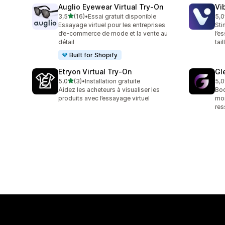
Auglio Eyewear Virtual Try‑On
Vi
étoile(s) sur 5
3,5
(16)
•
Essai gratuit disponible
5,0
16 avis au total
11 
Essayage virtuel pour les entreprises
Sti
d’e-commerce de mode et la vente au
l’e
détail
tai
Built for Shopify
Etryon Virtual Try‑On
Gl
étoile(s) sur 5
5,0
(3)
•
Installation gratuite
5,0
3 avis au total
8 a
Aidez les acheteurs à visualiser les
Boo
produits avec l’essayage virtuel
mon
res