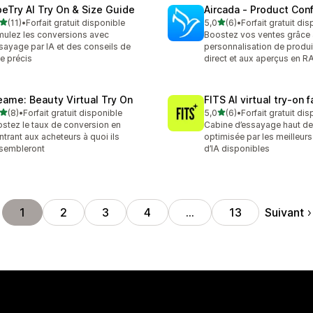
beTry AI Try On & Size Guide
Aircada ‑ Product Conf
étoile(s) sur 5
étoile(s) sur 5
(11)
•
Forfait gratuit disponible
5,0
(6)
•
Forfait gratuit di
avis au total
6 avis au total
mulez les conversions avec
Boostez vos ventes grâce 
ssayage par IA et des conseils de
personnalisation de produi
lle précis
direct et aux aperçus en R
eame: Beauty Virtual Try On
FITS AI virtual try‑on 
étoile(s) sur 5
étoile(s) sur 5
(8)
•
Forfait gratuit disponible
5,0
(6)
•
Forfait gratuit di
vis au total
6 avis au total
stez le taux de conversion en
Cabine d’essayage haut 
trant aux acheteurs à quoi ils
optimisée par les meilleur
sembleront
d’IA disponibles
Suivant
1
2
3
4
…
13