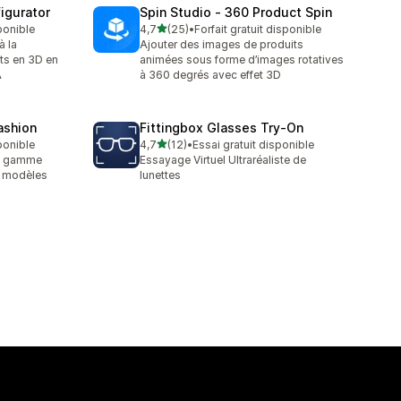
igurator
Spin Studio ‑ 360 Product Spin
étoile(s) sur 5
sponible
4,7
(25)
•
Forfait gratuit disponible
25 avis au total
à la
Ajouter des images de produits
ts en 3D en
animées sous forme d’images rotatives
A
à 360 degrés avec effet 3D
fashion
Fittingbox Glasses Try‑On
étoile(s) sur 5
sponible
4,7
(12)
•
Essai gratuit disponible
12 avis au total
de gamme
Essayage Virtuel Ultraréaliste de
s modèles
lunettes