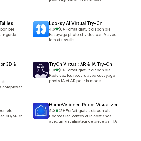
Tailles
Looksy AI Virtual Try‑On
étoile(s) sur 5
isponible
4,6
(6)
•
Forfait gratuit disponible
6 avis au total
e + guide
Essayage photo et vidéo par IA avec
lots et upsells
or 3D &
TryOn Virtual: AR & IA Try‑On
étoile(s) sur 5
5,0
(5)
•
Forfait gratuit disponible
5 avis au total
Réduisez les retours avec essayage
photo IA et AR pour la mode
 et
ts complexes
HomeVisioner: Room Visualizer
étoile(s) sur 5
ponible
5,0
(2)
•
Forfait gratuit disponible
2 avis au total
 en 3D/AR et
Boostez les ventes et la confiance
avec un visualisateur de pièce par l’IA