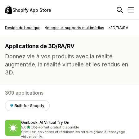
Shopify App Store
Design de boutique
Images et supports multimédias
3D/RA/RV
Applications de 3D/RA/RV
Donnez vie à vos produits avec la réalité
augmentée, la réalité virtuelle et les rendus en
3D.
309 applications
Built for Shopify
GenLook: AI Virtual Try On
étoile(s) sur 5
5,0
(35)
•
Forfait gratuit disponible
35 avis au total
Stimulez les ventes et réduisez les retours grâce à l’essayage
virtuel par IA.