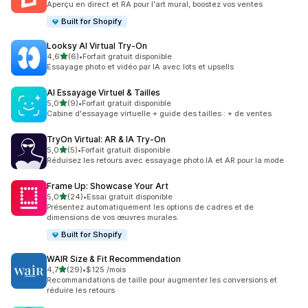
Aperçu en direct et RA pour l'art mural, boostez vos ventes
Built for Shopify
Looksy AI Virtual Try‑On
étoile(s) sur 5
4,6
(6)
•
Forfait gratuit disponible
6 avis au total
Essayage photo et vidéo par IA avec lots et upsells
AI Essayage Virtuel & Tailles
étoile(s) sur 5
5,0
(9)
•
Forfait gratuit disponible
9 avis au total
Cabine d'essayage virtuelle + guide des tailles : + de ventes
TryOn Virtual: AR & IA Try‑On
étoile(s) sur 5
5,0
(5)
•
Forfait gratuit disponible
5 avis au total
Réduisez les retours avec essayage photo IA et AR pour la mode
Frame Up: Showcase Your Art
étoile(s) sur 5
5,0
(24)
•
Essai gratuit disponible
24 avis au total
Présentez automatiquement les options de cadres et de
dimensions de vos œuvres murales.
Built for Shopify
WAIR Size & Fit Recommendation
étoile(s) sur 5
4,7
(29)
•
$125 /mois
29 avis au total
Recommandations de taille pour augmenter les conversions et
réduire les retours