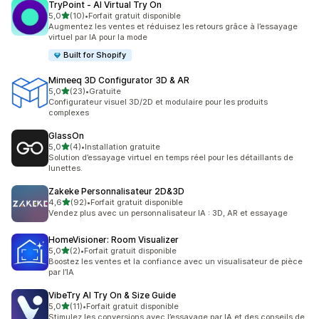
TryPoint ‑ AI Virtual Try On
étoile(s) sur 5
5,0
(10)
•
Forfait gratuit disponible
10 avis au total
Augmentez les ventes et réduisez les retours grâce à l’essayage
virtuel par IA pour la mode
Built for Shopify
Mimeeq 3D Configurator 3D & AR
étoile(s) sur 5
5,0
(23)
•
Gratuite
23 avis au total
Configurateur visuel 3D/2D et modulaire pour les produits
complexes
GlassOn
étoile(s) sur 5
5,0
(4)
•
Installation gratuite
4 avis au total
Solution d’essayage virtuel en temps réel pour les détaillants de
lunettes.
Zakeke Personnalisateur 2D&3D
étoile(s) sur 5
4,6
(92)
•
Forfait gratuit disponible
92 avis au total
Vendez plus avec un personnalisateur IA : 3D, AR et essayage
HomeVisioner: Room Visualizer
étoile(s) sur 5
5,0
(2)
•
Forfait gratuit disponible
2 avis au total
Boostez les ventes et la confiance avec un visualisateur de pièce
par l’IA
VibeTry AI Try On & Size Guide
étoile(s) sur 5
5,0
(11)
•
Forfait gratuit disponible
11 avis au total
Stimulez les conversions avec l’essayage par IA et des conseils de