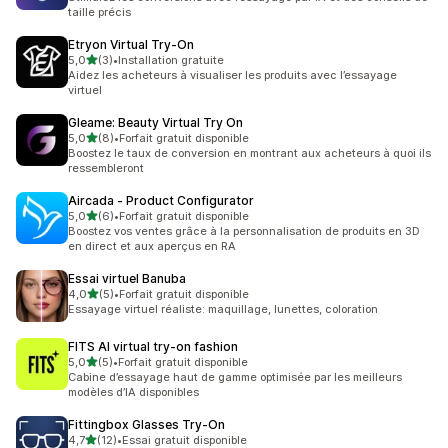
taille précis
Etryon Virtual Try‑On
étoile(s) sur 5
5,0
(3)
•
Installation gratuite
3 avis au total
Aidez les acheteurs à visualiser les produits avec l’essayage
virtuel
Gleame: Beauty Virtual Try On
étoile(s) sur 5
5,0
(8)
•
Forfait gratuit disponible
8 avis au total
Boostez le taux de conversion en montrant aux acheteurs à quoi ils
ressembleront
Aircada ‑ Product Configurator
étoile(s) sur 5
5,0
(6)
•
Forfait gratuit disponible
6 avis au total
Boostez vos ventes grâce à la personnalisation de produits en 3D
en direct et aux aperçus en RA
Essai virtuel Banuba
étoile(s) sur 5
4,0
(5)
•
Forfait gratuit disponible
5 avis au total
Essayage virtuel réaliste: maquillage, lunettes, coloration
FITS AI virtual try‑on fashion
étoile(s) sur 5
5,0
(5)
•
Forfait gratuit disponible
5 avis au total
Cabine d’essayage haut de gamme optimisée par les meilleurs
modèles d’IA disponibles
Fittingbox Glasses Try‑On
étoile(s) sur 5
4,7
(12)
•
Essai gratuit disponible
12 avis au total