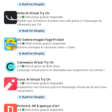
Built for Shopify
Antla AI Virtual Try On
étoile(s) sur 5
5,0
(49)
•
Essai gratuit disponible
49 avis au total
Permet aux acheteurs d'adorer leur look grâce à l'essayage de
vêtements par l'IA
Built for Shopify
GG Galerie images Page Produit
étoile(s) sur 5
4,8
(166)
•
Forfait gratuit disponible
166 avis au total
Galerie d'images & carrousel vidéo + zoom!
Built for Shopify
Camweara Virtual Try On
étoile(s) sur 5
5,0
(58)
•
À partir de $39 /mois
58 avis au total
Essayage virtuel précis et abordable pour augmenter vos ventes !
Icona: AI Virtual Try On
étoile(s) sur 5
5,0
(13)
•
Forfait gratuit disponible
13 avis au total
Augmentez vos revenus grâce à l’essayage virtuel par IA pour tous
vos produits
Built for Shopify
Picture It: AR & aperçus d'art
étoile(s) sur 5
4,8
(46)
•
Essai gratuit disponible
46 avis au total