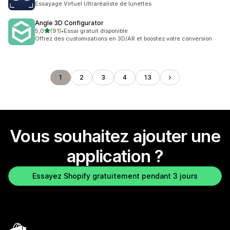
Essayage Virtuel Ultraréaliste de lunettes
Angle 3D Configurator
étoile(s) sur 5
5,0
(91)
•
Essai gratuit disponible
91 avis au total
Offrez des customisations en 3D/AR et boostez votre conversion
1
2
3
4
13
Vous souhaitez ajouter une
application ?
Essayez Shopify gratuitement pendant 3 jours