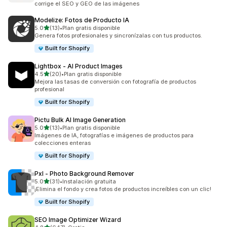
corrige el SEO y GEO de las imágenes
Modelize: Fotos de Producto IA
de 5 estrellas
5.0
(13)
•
Plan gratis disponible
13 reseñas en total
Genera fotos profesionales y sincronízalas con tus productos.
Built for Shopify
Lightbox ‑ AI Product Images
de 5 estrellas
4.5
(20)
•
Plan gratis disponible
20 reseñas en total
Mejora las tasas de conversión con fotografía de productos
profesional
Built for Shopify
Pictu Bulk AI Image Generation
de 5 estrellas
5.0
(13)
•
Plan gratis disponible
13 reseñas en total
Imágenes de IA, fotografías e imágenes de productos para
colecciones enteras
Built for Shopify
Pxl ‑ Photo Background Remover
de 5 estrellas
5.0
(31)
•
Instalación gratuita
31 reseñas en total
¡Elimina el fondo y crea fotos de productos increíbles con un clic!
Built for Shopify
SEO Image Optimizer Wizard