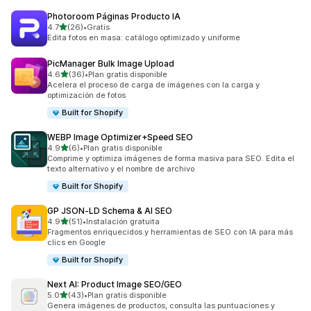
Photoroom Páginas Producto IA
de 5 estrellas
4.7
(26)
•
Gratis
26 reseñas en total
Edita fotos en masa: catálogo optimizado y uniforme
PicManager Bulk Image Upload
de 5 estrellas
4.6
(36)
•
Plan gratis disponible
36 reseñas en total
Acelera el proceso de carga de imágenes con la carga y
optimización de fotos
Built for Shopify
WEBP Image Optimizer+Speed SEO
de 5 estrellas
4.9
(6)
•
Plan gratis disponible
6 reseñas en total
Comprime y optimiza imágenes de forma masiva para SEO. Edita el
texto alternativo y el nombre de archivo
Built for Shopify
GP JSON‑LD Schema & AI SEO
de 5 estrellas
4.9
(51)
•
Instalación gratuita
51 reseñas en total
Fragmentos enriquecidos y herramientas de SEO con IA para más
clics en Google
Built for Shopify
Next AI: Product Image SEO/GEO
de 5 estrellas
5.0
(43)
•
Plan gratis disponible
43 reseñas en total
Genera imágenes de productos, consulta las puntuaciones y