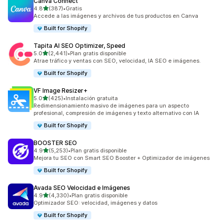
Canva Connect
de 5 estrellas
4.8
(387)
•
Gratis
387 reseñas en total
Accede a las imágenes y archivos de tus productos en Canva
Built for Shopify
Tapita AI SEO Optimizer, Speed
de 5 estrellas
5.0
(2,441)
•
Plan gratis disponible
2441 reseñas en total
Atrae tráfico y ventas con SEO, velocidad, IA SEO e imágenes.
Built for Shopify
VF Image Resizer+
de 5 estrellas
5.0
(425)
•
Instalación gratuita
425 reseñas en total
Redimensionamiento masivo de imágenes para un aspecto
profesional, compresión de imágenes y texto alternativo con IA
Built for Shopify
BOOSTER SEO
de 5 estrellas
4.9
(5,253)
•
Plan gratis disponible
5253 reseñas en total
Mejora tu SEO con Smart SEO Booster + Optimizador de imágenes
Built for Shopify
Avada SEO Velocidad e Imágenes
de 5 estrellas
4.9
(4,330)
•
Plan gratis disponible
4330 reseñas en total
Optimizador SEO: velocidad, imágenes y datos
Built for Shopify