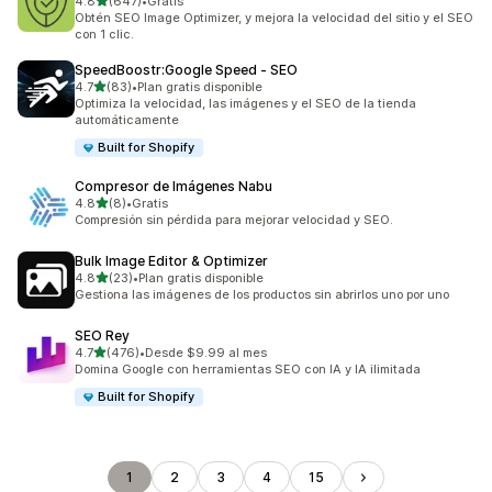
de 5 estrellas
4.8
(647)
•
Gratis
647 reseñas en total
Obtén SEO Image Optimizer, y mejora la velocidad del sitio y el SEO
con 1 clic.
SpeedBoostr:Google Speed ‑ SEO
de 5 estrellas
4.7
(83)
•
Plan gratis disponible
83 reseñas en total
Optimiza la velocidad, las imágenes y el SEO de la tienda
automáticamente
Built for Shopify
Compresor de Imágenes Nabu
de 5 estrellas
4.8
(8)
•
Gratis
8 reseñas en total
Compresión sin pérdida para mejorar velocidad y SEO.
Bulk Image Editor & Optimizer
de 5 estrellas
4.8
(23)
•
Plan gratis disponible
23 reseñas en total
Gestiona las imágenes de los productos sin abrirlos uno por uno
SEO Rey
de 5 estrellas
4.7
(476)
•
Desde $9.99 al mes
476 reseñas en total
Domina Google con herramientas SEO con IA y IA ilimitada
Built for Shopify
1
2
3
4
15