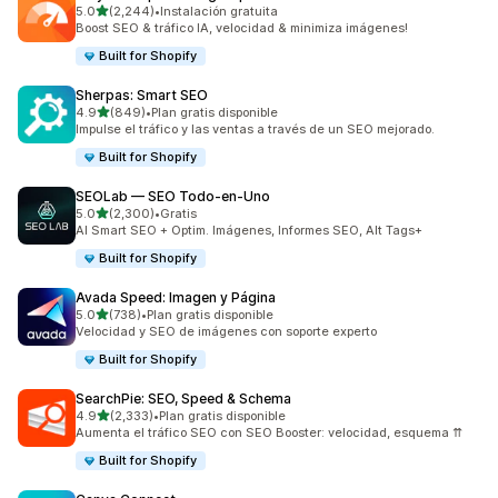
de 5 estrellas
5.0
(2,244)
•
Instalación gratuita
2244 reseñas en total
Boost SEO & tráfico IA, velocidad & minimiza imágenes!
Built for Shopify
Sherpas: Smart SEO
de 5 estrellas
4.9
(849)
•
Plan gratis disponible
849 reseñas en total
Impulse el tráfico y las ventas a través de un SEO mejorado.
Built for Shopify
SEOLab — SEO Todo‑en‑Uno
de 5 estrellas
5.0
(2,300)
•
Gratis
2300 reseñas en total
AI Smart SEO + Optim. Imágenes, Informes SEO, Alt Tags+
Built for Shopify
Avada Speed: Imagen y Página
de 5 estrellas
5.0
(738)
•
Plan gratis disponible
738 reseñas en total
Velocidad y SEO de imágenes con soporte experto
Built for Shopify
SearchPie: SEO, Speed & Schema
de 5 estrellas
4.9
(2,333)
•
Plan gratis disponible
2333 reseñas en total
Aumenta el tráfico SEO con SEO Booster: velocidad, esquema ⇈
Built for Shopify