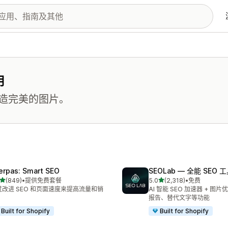
用
造完美的图片。
erpas: Smart SEO
SEOLab — 全能 SEO 
星（满分 5 星）
星（满分 5 星）
(849)
•
提供免费套餐
5.0
(2,318)
•
免费
 849 条评论
总共 2318 条评论
过改进 SEO 和页面速度来提高流量和销
AI 智能 SEO 加速器 + 图
。
报告、替代文字等功能
Built for Shopify
Built for Shopify