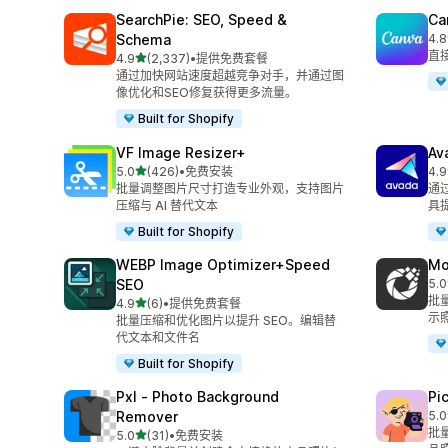
SearchPie: SEO, Speed &
Ca
Schema
4.8
总共
直
星（满分 5 星）
4.9
(2,337)
•
提供免费套餐
总共 2337 条评论
通过加快网站速度超越竞争对手，并通过图
像优化和SEO修复获得更多流量。
Built for Shopify
VF Image Resizer+
Av
星（满分 5 星）
5.0
(426)
•
免费安装
4.9
总共 426 条评论
总共
批量调整图片尺寸打造专业外观，支持图片
通过
压缩与 AI 替代文本
具
Built for Shopify
WEBP Image Optimizer+Speed
Mo
SEO
5.0
总共
批量
星（满分 5 星）
4.9
(6)
•
提供免费套餐
总共 6 条评论
示
批量压缩和优化图片以提升 SEO。编辑替
代文本和文件名
Built for Shopify
Pxl ‑ Photo Background
P
Remover
5.0
总共
批
星（满分 5 星）
5.0
(31)
•
免费安装
总共 31 条评论