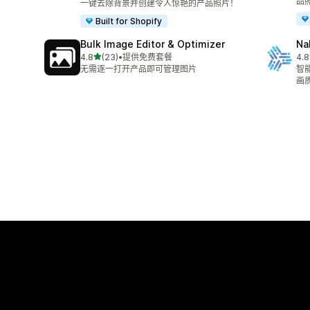
品
一键去除背景并创建令人惊艳的产品照片！
Built for Shopify
Bulk Image Editor & Optimizer
N
星（满分 5 星）
4.8
(23)
•
提供免费套餐
4.8
总共 23 条评论
总共
无需逐一打开产品即可管理图片
智
画