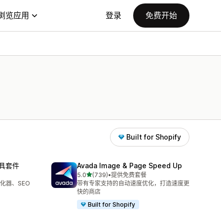
浏览应用
登录
免费开始
Built for Shopify
工具套件
Avada Image & Page Speed Up
星（满分 5 星）
5.0
(739)
•
提供免费套餐
总共 739 条评论
片优化器、SEO
带有专家支持的自动速度优化，打造速度更
快的商店
Built for Shopify