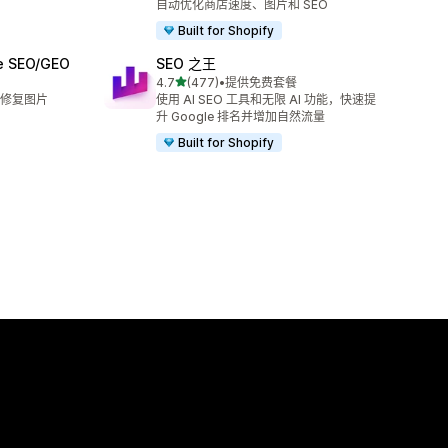
自动优化商店速度、图片和 SEO
Built for Shopify
ge SEO/GEO
SEO 之王
星（满分 5 星）
4.7
(477)
•
提供免费套餐
总共 477 条评论
修复图片
使用 AI SEO 工具和无限 AI 功能，快速提
升 Google 排名并增加自然流量
Built for Shopify