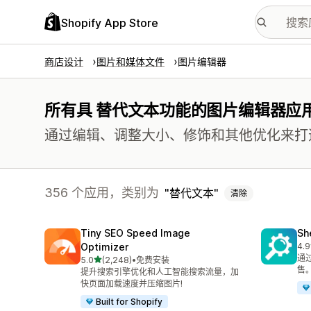
Shopify App Store
商店设计
图片和媒体文件
图片编辑器
所有具 替代文本功能的图片编辑器应
通过编辑、调整大小、修饰和其他优化来打
356 个应用，类别为
替代文本
清除
Tiny SEO Speed Image
Sh
Optimizer
4.9
总共
通
星（满分 5 星）
5.0
(2,248)
•
免费安装
总共 2248 条评论
售
提升搜索引擎优化和人工智能搜索流量，加
快页面加载速度并压缩图片!
Built for Shopify