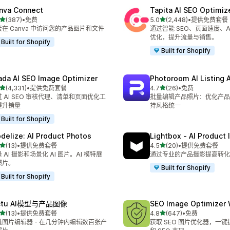
nva Connect
Tapita AI SEO Optimiz
星（满分 5 星）
星（满分 5 星）
(387)
•
免费
5.0
(2,448)
•
提供免费套餐
 387 条评论
总共 2448 条评论
接在 Canva 中访问您的产品图片和文件
通过智能 SEO、页面速度、AI
优化，提升流量与销售。
Built for Shopify
Built for Shopify
ada AI SEO Image Optimizer
Photoroom AI Listing 
星（满分 5 星）
星（满分 5 星）
(4,331)
•
提供免费套餐
4.7
(26)
•
免费
 4331 条评论
总共 26 条评论
 AI SEO 审核代理、清单和页面优化工
批量编辑产品照片：优化产品
提升销量
持风格统一
Built for Shopify
delize: AI Product Photos
Lightbox ‑ AI Product
星（满分 5 星）
星（满分 5 星）
(13)
•
提供免费套餐
4.5
(20)
•
提供免费套餐
 13 条评论
总共 20 条评论
 AI 摄影和场景化 AI 图片。AI 模特展
通过专业的产品摄影提高转化
照片。
Built for Shopify
Built for Shopify
ictu AI模型与产品图像
SEO Image Optimizer 
星（满分 5 星）
星（满分 5 星）
(13)
•
提供免费套餐
4.8
(647)
•
免费
 13 条评论
总共 647 条评论
量图片编辑器 - 在几分钟内编辑数百张产
获取 SEO 图片优化器，一