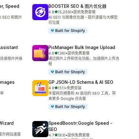
er, Speed
BOOSTER SEO & 图片优化器
星（满分 5 星）
4.8
(5,259)
•
提供免费套餐
总共 5259 条评论
 SEO 和图片
AI SEO 与图像优化器 – 提升速度与大模型
可见度
Built for Shopify
Assistant
PicManager Bulk Image Upload
星（满分 5 星）
4.6
(36)
•
提供免费套餐
总共 36 条评论
目录图片并保
通过图片上传和优化功能，加速图片上传流
程
Built for Shopify
 Images
GP JSON‑LD Schema & AI SEO
星（满分 5 星）
4.9
(51)
•
免费安装
总共 51 条评论
率
丰富网页摘要和 AI 驱动的 SEO 工具，带
来更多 Google 点击量
Built for Shopify
Wizard
SpeedBoostr:Google Speed ‑
SEO
键提升网站速度
星（满分 5 星）
4.7
(83)
•
提供免费套餐
总共 83 条评论