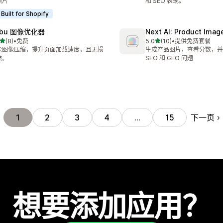
照片
和 SEO 表现。
Built for Shopify
abu 图像优化器
Next AI: Product Ima
星（满分 5 星）
星（满分 5 星）
(8)
•
免费
5.0
(10)
•
提供免费套餐
 8 条评论
总共 10 条评论
能图像压缩，提升页面加载速度，且无损
生成产品图片，查看分数，并
质。
SEO 和 GEO 问题
下一页
1
2
3
4
…
15
想要添加应用？