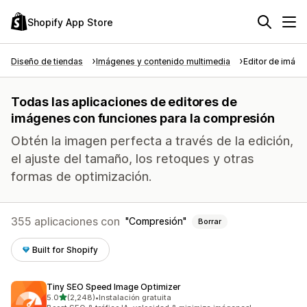
Shopify App Store
Diseño de tiendas
Imágenes y contenido multimedia
Editor de imág
Todas las aplicaciones de editores de
imágenes con funciones para la compresión
Obtén la imagen perfecta a través de la edición,
el ajuste del tamaño, los retoques y otras
formas de optimización.
355 aplicaciones con
Compresión
Borrar
Built for Shopify
Tiny SEO Speed Image Optimizer
de 5 estrellas
5.0
(2,248)
•
Instalación gratuita
2248 reseñas en total