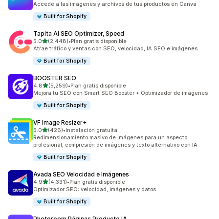
Accede a las imágenes y archivos de tus productos en Canva
Built for Shopify
Tapita AI SEO Optimizer, Speed
de 5 estrellas
5.0
(2,448)
•
Plan gratis disponible
2448 reseñas en total
Atrae tráfico y ventas con SEO, velocidad, IA SEO e imágenes.
Built for Shopify
BOOSTER SEO
de 5 estrellas
4.8
(5,259)
•
Plan gratis disponible
5259 reseñas en total
Mejora tu SEO con Smart SEO Booster + Optimizador de imágenes
Built for Shopify
VF Image Resizer+
de 5 estrellas
5.0
(426)
•
Instalación gratuita
426 reseñas en total
Redimensionamiento masivo de imágenes para un aspecto
profesional, compresión de imágenes y texto alternativo con IA
Built for Shopify
Avada SEO Velocidad e Imágenes
de 5 estrellas
4.9
(4,331)
•
Plan gratis disponible
4331 reseñas en total
Optimizador SEO: velocidad, imágenes y datos
Built for Shopify
Photoroom Páginas Producto IA