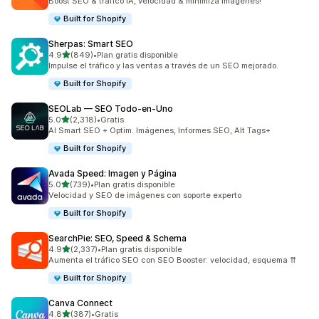
Boost SEO & tráfico IA, velocidad & minimiza imágenes!
Built for Shopify
Sherpas: Smart SEO
de 5 estrellas
4.9
(849)
•
Plan gratis disponible
849 reseñas en total
Impulse el tráfico y las ventas a través de un SEO mejorado.
Built for Shopify
SEOLab — SEO Todo‑en‑Uno
de 5 estrellas
5.0
(2,318)
•
Gratis
2318 reseñas en total
AI Smart SEO + Optim. Imágenes, Informes SEO, Alt Tags+
Built for Shopify
Avada Speed: Imagen y Página
de 5 estrellas
5.0
(739)
•
Plan gratis disponible
739 reseñas en total
Velocidad y SEO de imágenes con soporte experto
Built for Shopify
SearchPie: SEO, Speed & Schema
de 5 estrellas
4.9
(2,337)
•
Plan gratis disponible
2337 reseñas en total
Aumenta el tráfico SEO con SEO Booster: velocidad, esquema ⇈
Built for Shopify
Canva Connect
de 5 estrellas
4.8
(387)
•
Gratis
387 reseñas en total