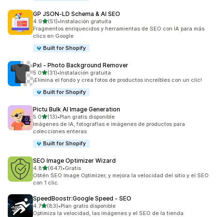
GP JSON‑LD Schema & AI SEO
de 5 estrellas
4.9
(51)
•
Instalación gratuita
51 reseñas en total
Fragmentos enriquecidos y herramientas de SEO con IA para más
clics en Google
Built for Shopify
Pxl ‑ Photo Background Remover
de 5 estrellas
5.0
(31)
•
Instalación gratuita
31 reseñas en total
¡Elimina el fondo y crea fotos de productos increíbles con un clic!
Built for Shopify
Pictu Bulk AI Image Generation
de 5 estrellas
5.0
(13)
•
Plan gratis disponible
13 reseñas en total
Imágenes de IA, fotografías e imágenes de productos para
colecciones enteras
Built for Shopify
SEO Image Optimizer Wizard
de 5 estrellas
4.8
(647)
•
Gratis
647 reseñas en total
Obtén SEO Image Optimizer, y mejora la velocidad del sitio y el SEO
con 1 clic.
SpeedBoostr:Google Speed ‑ SEO
de 5 estrellas
4.7
(83)
•
Plan gratis disponible
83 reseñas en total
Optimiza la velocidad, las imágenes y el SEO de la tienda