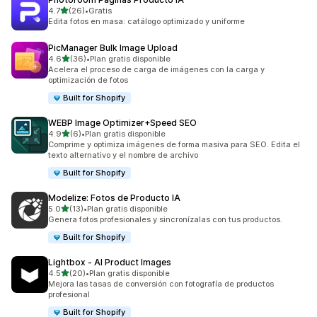
de 5 estrellas
4.7
(26)
•
Gratis
26 reseñas en total
Edita fotos en masa: catálogo optimizado y uniforme
PicManager Bulk Image Upload
de 5 estrellas
4.6
(36)
•
Plan gratis disponible
36 reseñas en total
Acelera el proceso de carga de imágenes con la carga y
optimización de fotos
Built for Shopify
WEBP Image Optimizer+Speed SEO
de 5 estrellas
4.9
(6)
•
Plan gratis disponible
6 reseñas en total
Comprime y optimiza imágenes de forma masiva para SEO. Edita el
texto alternativo y el nombre de archivo
Built for Shopify
Modelize: Fotos de Producto IA
de 5 estrellas
5.0
(13)
•
Plan gratis disponible
13 reseñas en total
Genera fotos profesionales y sincronízalas con tus productos.
Built for Shopify
Lightbox ‑ AI Product Images
de 5 estrellas
4.5
(20)
•
Plan gratis disponible
20 reseñas en total
Mejora las tasas de conversión con fotografía de productos
profesional
Built for Shopify