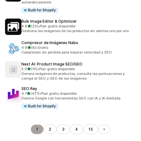
automáticamente
Built for Shopify
Bulk Image Editor & Optimizer
de 5 estrellas
4.8
(23)
•
Plan gratis disponible
23 reseñas en total
Gestiona las imágenes de los productos sin abrirlos uno por uno
Compresor de Imágenes Nabu
de 5 estrellas
4.8
(8)
•
Gratis
8 reseñas en total
Compresión sin pérdida para mejorar velocidad y SEO.
Next AI: Product Image SEO/GEO
de 5 estrellas
5.0
(10)
•
Plan gratis disponible
10 reseñas en total
Genera imágenes de productos, consulta las puntuaciones y
corrige el SEO y GEO de las imágenes
SEO Rey
de 5 estrellas
4.7
(477)
•
Plan gratis disponible
477 reseñas en total
Domina Google con herramientas SEO con IA y IA ilimitada
Built for Shopify
1
2
3
4
15