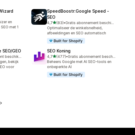
Wizard
SpeedBoostr:Google Speed ‑
SEO
izer en
van 5 sterren
4,7
(83)
•
Gratis abonnement beschikbaar
83 recensies in totaal
n SEO met 1
Optimaliseer de winkelsnelheid,
afbeeldingen en SEO automatisch
Built for Shopify
ge SEO/GEO
SEO Koning
van 5 sterren
Gratis abonnement beschikbaar
4,7
(477)
•
Gratis abonnement beschikbaar
477 recensies in totaal
gen, bekijk
Beheers Google met AI SEO-tools en
GEO voor
onbeperkte AI
Built for Shopify