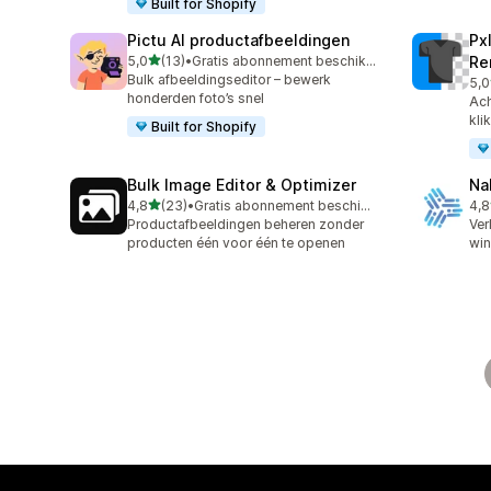
Built for Shopify
Pictu AI productafbeeldingen
Px
van 5 sterren
5,0
(13)
•
Gratis abonnement beschikbaar
Re
13 recensies in totaal
Bulk afbeeldingseditor – bewerk
5,0
31 
honderden foto’s snel
Ach
kli
Built for Shopify
Bulk Image Editor & Optimizer
Na
van 5 sterren
4,8
(23)
•
Gratis abonnement beschikbaar
4,8
23 recensies in totaal
8 r
Productafbeeldingen beheren zonder
Ver
producten één voor één te openen
win