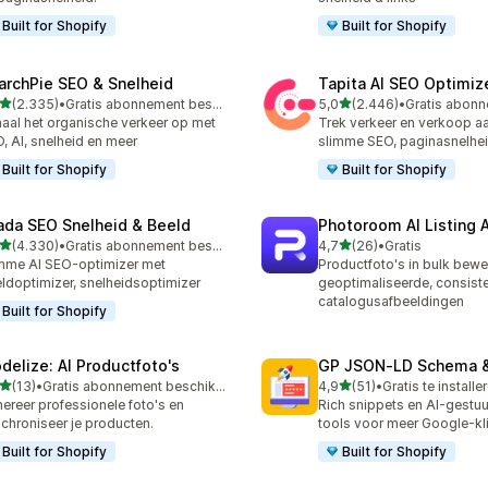
Built for Shopify
Built for Shopify
archPie SEO & Snelheid
Tapita AI SEO Optimiz
van 5 sterren
van 5 sterren
(2.335)
•
Gratis abonnement beschikbaar
5,0
(2.446)
•
5 recensies in totaal
2446 recensies in totaal
aal het organische verkeer op met
Trek verkeer en verkoop a
, AI, snelheid en meer
slimme SEO, paginasnelhei
Built for Shopify
Built for Shopify
ada SEO Snelheid & Beeld
Photoroom AI Listing 
van 5 sterren
van 5 sterren
(4.330)
•
Gratis abonnement beschikbaar
4,7
(26)
•
Gratis
0 recensies in totaal
26 recensies in totaal
mme AI SEO-optimizer met
Productfoto's in bulk bewe
ldoptimizer, snelheidsoptimizer
geoptimaliseerde, consist
catalogusafbeeldingen
Built for Shopify
delize: AI Productfoto's
GP JSON‑LD Schema &
van 5 sterren
van 5 sterren
(13)
•
Gratis abonnement beschikbaar
4,9
(51)
•
Gratis te installe
recensies in totaal
51 recensies in totaal
ereer professionele foto's en
Rich snippets en AI-gestu
chroniseer je producten.
tools voor meer Google-kl
Built for Shopify
Built for Shopify