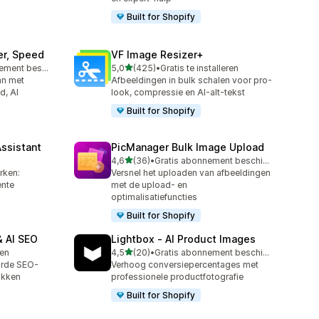
Built for Shopify
er, Speed
VF Image Resizer+
van 5 sterren
Gratis abonnement beschikbaar
5,0
(425)
•
Gratis te installeren
425 recensies in totaal
an met
Afbeeldingen in bulk schalen voor pro-
d, AI
look, compressie en AI-alt-tekst
Built for Shopify
Assistant
PicManager Bulk Image Upload
van 5 sterren
4,6
(36)
•
Gratis abonnement beschikbaar
36 recensies in totaal
rken:
Versnel het uploaden van afbeeldingen
ente
met de upload- en
optimalisatiefuncties
Built for Shopify
 AI SEO
Lightbox ‑ AI Product Images
van 5 sterren
ren
4,5
(20)
•
Gratis abonnement beschikbaar
20 recensies in totaal
urde SEO-
Verhoog conversiepercentages met
ikken
professionele productfotografie
Built for Shopify