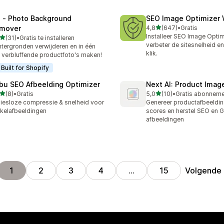
l ‑ Photo Background
SEO Image Optimizer 
van 5 sterren
mover
4,8
(647)
•
Gratis
647 recensies in totaal
Installeer SEO Image Optim
van 5 sterren
(31)
•
Gratis te installeren
recensies in totaal
verbeter de sitesnelheid e
tergronden verwijderen en in één
klik.
k verbluffende productfoto's maken!
Built for Shopify
bu SEO Afbeelding Optimizer
Next AI: Product Ima
van 5 sterren
van 5 sterren
(8)
•
Gratis
5,0
(10)
•
ecensies in totaal
10 recensies in totaal
liesloze compressie & snelheid voor
Genereer productafbeeldin
kelafbeeldingen
scores en herstel SEO en 
afbeeldingen
Volgende
1
2
3
4
…
15