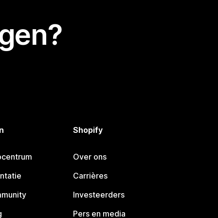
egen?
n
Shopify
pcentrum
Over ons
ntatie
Carrières
mmunity
Investeerders
g
Pers en media