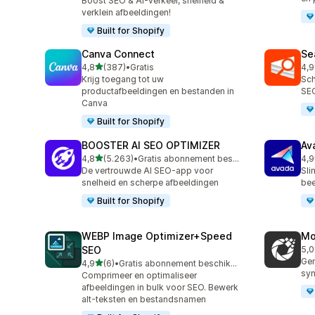
Boost SEO & AI-verkeer, snelheid &
verklein afbeeldingen!
Built for Shopify
Canva Connect
Se
van 5 sterren
4,8
(387)
•
Gratis
4,9
387 recensies in totaal
233
Krijg toegang tot uw
Sch
productafbeeldingen en bestanden in
SEO
Canva
Built for Shopify
BOOSTER AI SEO OPTIMIZER
Av
van 5 sterren
4,8
(5.263)
•
Gratis abonnement beschikbaar
4,9
5263 recensies in totaal
433
De vertrouwde AI SEO-app voor
Sli
snelheid en scherpe afbeeldingen
bee
Built for Shopify
WEBP Image Optimizer+Speed
Mo
SEO
5,0
13 
Gen
van 5 sterren
4,9
(6)
•
Gratis abonnement beschikbaar
6 recensies in totaal
syn
Comprimeer en optimaliseer
afbeeldingen in bulk voor SEO. Bewerk
alt-teksten en bestandsnamen