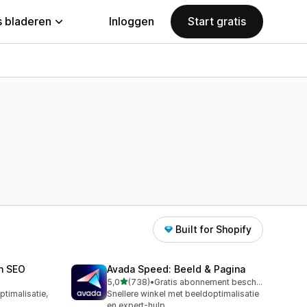
 bladeren
Inloggen
Start gratis
Built for Shopify
n SEO
Avada Speed: Beeld & Pagina
van 5 sterren
5,0
(738)
•
Gratis abonnement beschikbaar
738 recensies in totaal
timalisatie,
Snellere winkel met beeldoptimalisatie
en expert-hulp