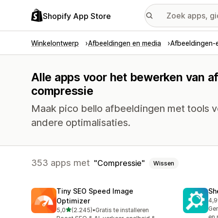
Shopify App Store
Winkelontwerp
Afbeeldingen en media
Afbeeldingen-e
Alle apps voor het bewerken van a
compressie
Maak pico bello afbeeldingen met tools 
andere optimalisaties.
353 apps met
Compressie
Wissen
Tiny SEO Speed Image
Sh
Optimizer
4,9
849
Gen
van 5 sterren
5,0
(2.245)
•
Gratis te installeren
2245 recensies in totaal
en 