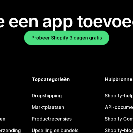
je een app toevo
Probeer Shopify 3 dagen gratis
Topcategorieën
Hulpbronne
Dropshipping
Shopify-hel
n
Marktplaatsen
API-docume
pen
Productrecensies
Shopify Co
erzending
Upselling en bundels
Shopify-blo