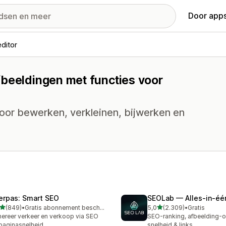
Door apps
ditor
fbeeldingen met functies voor
voor bewerken, verkleinen, bijwerken en
erpas: Smart SEO
SEOLab — Alles‑in‑éé
van 5 sterren
van 5 sterren
(849)
•
Gratis abonnement beschikbaar
5,0
(2.309)
•
Gratis
 recensies in totaal
2309 recensies in totaal
ereer verkeer en verkoop via SEO
SEO-ranking, afbeelding-op
paginasnelheid.
snelheid & links