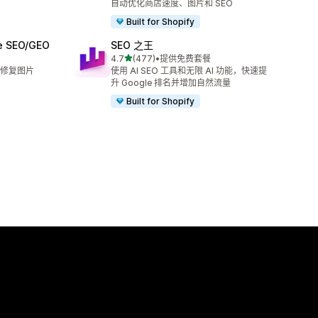
自动优化商店速度、图片和 SEO
Built for Shopify
ge SEO/GEO
SEO 之王
星（满分 5 星）
4.7
(477)
•
提供免费套餐
总共 477 条评论
修复图片
使用 AI SEO 工具和无限 AI 功能，快速提
升 Google 排名并增加自然流量
Built for Shopify