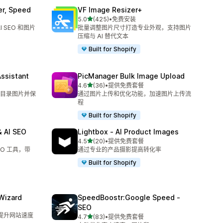
er, Speed
VF Image Resizer+
星（满分 5 星）
5.0
(425)
•
免费安装
总共 425 条评论
 SEO 和图片
批量调整图片尺寸打造专业外观，支持图片
压缩与 AI 替代文本
Built for Shopify
Assistant
PicManager Bulk Image Upload
星（满分 5 星）
4.6
(36)
•
提供免费套餐
总共 36 条评论
目录图片并保
通过图片上传和优化功能，加速图片上传流
程
Built for Shopify
 AI SEO
Lightbox ‑ AI Product Images
星（满分 5 星）
4.5
(20)
•
提供免费套餐
总共 20 条评论
EO 工具，带
通过专业的产品摄影提高转化率
Built for Shopify
Wizard
SpeedBoostr:Google Speed ‑
SEO
键提升网站速度
星（满分 5 星）
4.7
(83)
•
提供免费套餐
总共 83 条评论