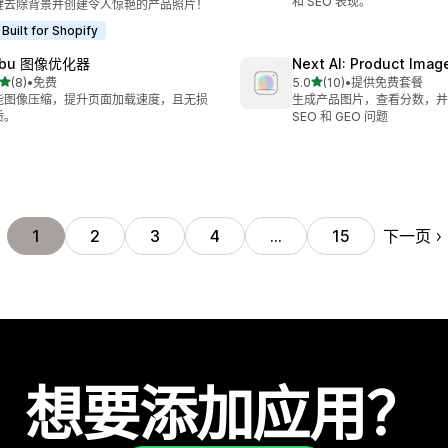
和 SEO 表现。
键去除背景并创建令人惊艳的产品照片！
Built for Shopify
abu 图像优化器
Next AI: Product Ima
星（满分 5 星）
星（满分 5 星）
(8)
•
免费
5.0
(10)
•
提供免费套餐
 8 条评论
总共 10 条评论
能图像压缩，提升页面加载速度，且无损
生成产品图片，查看分数，并
质。
SEO 和 GEO 问题
下一页
1
2
3
4
…
15
想要添加应用？