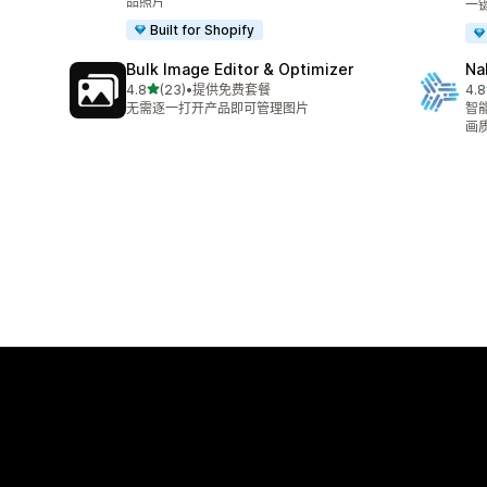
品照片
一
Built for Shopify
Bulk Image Editor & Optimizer
N
星（满分 5 星）
4.8
(23)
•
提供免费套餐
4.8
总共 23 条评论
总共
无需逐一打开产品即可管理图片
智
画