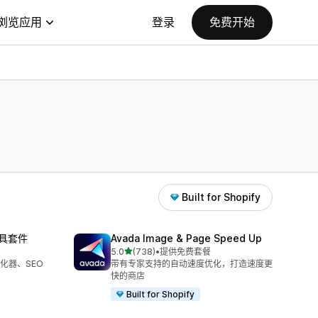
浏览应用
登录
免费开始
Built for Shopify
工具套件
Avada Image & Page Speed Up
星（满分 5 星）
5.0
(738)
•
提供免费套餐
总共 738 条评论
片优化器、SEO
带有专家支持的自动速度优化，打造速度更
快的商店
Built for Shopify