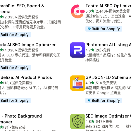
archPie: SEO, Speed &
Tapita AI SEO Optimiz
星（满分 5 星）
hema
5.0
(2,446)
•
提供免费套餐
总共 2446 条评论
通过智能 SEO、页面速度、AI
星（满分 5 星）
(2,335)
•
提供免费套餐
 2335 条评论
优化，提升流量与销售。
过加快网站速度超越竞争对手，并通过图
优化和SEO修复获得更多流量。
Built for Shopify
Built for Shopify
ada AI SEO Image Optimizer
Photoroom AI Listing 
星（满分 5 星）
星（满分 5 星）
(4,330)
•
提供免费套餐
4.7
(26)
•
免费
 4330 条评论
总共 26 条评论
 AI SEO 审核代理、清单和页面优化工
批量编辑产品照片：优化产品
提升销量
持风格统一
Built for Shopify
delize: AI Product Photos
GP JSON‑LD Schema &
星（满分 5 星）
星（满分 5 星）
(13)
•
提供免费套餐
4.9
(51)
•
免费安装
 13 条评论
总共 51 条评论
 AI 摄影和场景化 AI 图片。AI 模特展
丰富网页摘要和 AI 驱动的 S
照片。
来更多 Google 点击量
Built for Shopify
Built for Shopify
l ‑ Photo Background
SEO Image Optimizer 
星（满分 5 星）
mover
4.8
(647)
•
免费
总共 647 条评论
获取 SEO 图片优化器，一
星（满分 5 星）
(31)
•
免费安装
 31 条评论