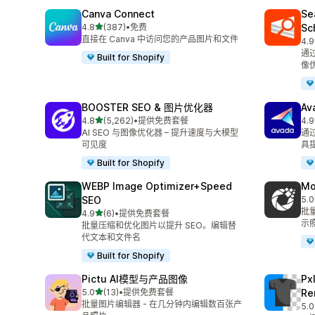
Canva Connect
Se
星（满分 5 星）
4.8
(387)
•
免费
Sc
总共 387 条评论
直接在 Canva 中访问您的产品图片和文件
4.9
总共
通
Built for Shopify
像
BOOSTER SEO & 图片优化器
Av
星（满分 5 星）
4.8
(5,262)
•
提供免费套餐
4.9
总共 5262 条评论
总共
AI SEO 与图像优化器 – 提升速度与大模型
通过
可见度
具
Built for Shopify
WEBP Image Optimizer+Speed
Mo
SEO
5.0
总共
批量
星（满分 5 星）
4.9
(6)
•
提供免费套餐
总共 6 条评论
示
批量压缩和优化图片以提升 SEO。编辑替
代文本和文件名
Built for Shopify
Pictu AI模型与产品图像
Px
星（满分 5 星）
5.0
(13)
•
提供免费套餐
Re
总共 13 条评论
批量图片编辑器 - 在几分钟内编辑数百张产
5.0
总共