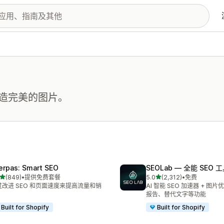
造完美的图片。
erpas: Smart SEO
SEOLab — 全能 SEO 
星（满分 5 星）
星（满分 5 星）
(849)
•
提供免费套餐
5.0
(2,312)
•
免费
 849 条评论
总共 2312 条评论
过改进 SEO 和页面速度来提高流量和销
AI 智能 SEO 加速器 + 图
。
报告、替代文字等功能
Built for Shopify
Built for Shopify