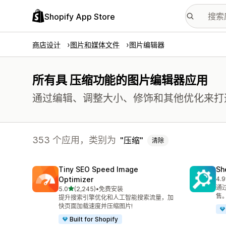
Shopify App Store
商店设计
图片和媒体文件
图片编辑器
所有具 压缩功能的图片编辑器应用
通过编辑、调整大小、修饰和其他优化来打
353 个应用，类别为
压缩
清除
Tiny SEO Speed Image
Sh
Optimizer
4.9
总共
通
星（满分 5 星）
5.0
(2,245)
•
免费安装
总共 2245 条评论
售
提升搜索引擎优化和人工智能搜索流量，加
快页面加载速度并压缩图片!
Built for Shopify